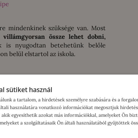
ipe
tre mindenkinek szüksége van. Most
t
villámgyorsan össze lehet dobni,
k is nyugodtan betehetünk belőle
 belül elstartol az iskola.
l sütiket használ
álunk a tartalom, a hirdetések személyre szabására és a forgal
tali használatára vonatkozó információkat megosztjuk hirdetés
, akik egyesíthetik azokat más információkkal, amelyeket Ön bizt
elyeket a szolgáltatásaik Ön általi használatából gyűjtöttek ös