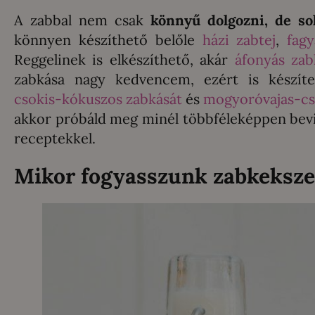
A zabbal nem csak
könnyű dolgozni, de so
könnyen készíthető belőle
házi zabtej
,
fag
Reggelinek is elkészíthető, akár
áfonyás zabk
zabkása nagy kedvencem, ezért is készít
csokis-kókuszos zabkását
és
mogyoróvajas-cs
akkor próbáld meg minél többféleképpen bevi
receptekkel.
Mikor fogyasszunk zabkeksze