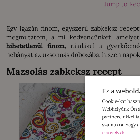
Jump to Rec
Egy igazán finom, egyszerű zabkeksz recep
megmutatom, a mi kedvencünket, amelye
hihetetlenül finom
, ráadásul a gyerkőcne
néhányat az uzsonnás dobozába, hiszen napokon
Mazsolás zabkeksz recept
Ez a webolda
Cookie-kat haszn
Webhelyünk Ön ál
partnereinkkel is
számukra, vagy am
irányelvek