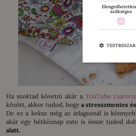
Elengedhetetlen
szükséges
TESTRESZAB
Ha szoktad követni akár a
YouTube csatorn
között, akkor tudod, hogy
a stresszmentes és
De ez a keksz még az átlagosnál is könnyeb
akár egy hétköznap este is össze tudod do
alatt.