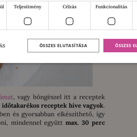
ül
Teljesítmény
Célzás
Funkcionalitás
ÖSSZES ELUTASÍTÁSA
ÖSSZES 
ÁS
ámat
, vagy böngészel itt a receptek
 időtakarékos receptek híve vagyok
.
ben és gyorsabban elkészíthető, így
bni, mindennel együtt
max. 30 perc