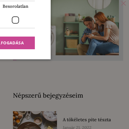
×
Besorolatlan
ELFOGADÁSA
Népszerű bejegyzéseim
A tökéletes pite tészta
Január 21, 2022