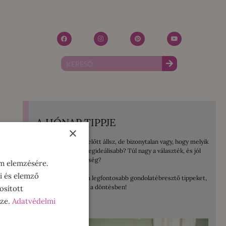
A HÓNAP TIPPJE
×
Mosógép vásárlás előtt állsz, de bizonytalan vagy, hogy melyik
lenne számodra a legideálisabb? Túl nagy a választék, és jól
jönne egy kis segítség?
om elemzésére.
i és elemző
Összegyűjtöttem a legfontosabb gondolatébresztő tippeket,
amelyek segítenek a döntésben!
osított
sze.
Adatvédelmi
ELOLVASOM!