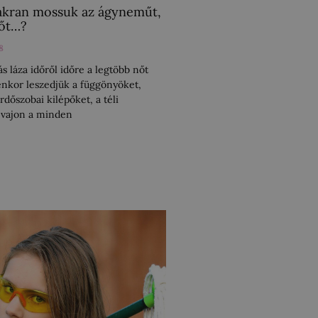
akran mossuk az ágyneműt,
zőt…?
8
s láza időről időre a legtöbb nőt
yenkor leszedjük a függönyöket,
rdőszobai kilépőket, a téli
 vajon a minden