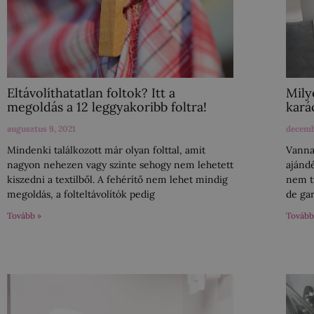
Eltávolíthatatlan foltok? Itt a
Mily
megoldás a 12 leggyakoribb foltra!
kará
augusztus 9, 2021
decemb
Mindenki találkozott már olyan folttal, amit
Vanna
nagyon nehezen vagy szinte sehogy nem lehetett
ajándé
kiszedni a textilből. A fehérítő nem lehet mindig
nem t
megoldás, a folteltávolítók pedig
de ga
Tovább »
Tovább