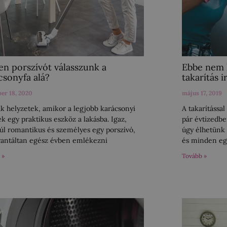
en porszívót válasszunk a
Ebbe nem 
csonyfa alá?
takarítás i
er 18, 2020
május 17, 2019
k helyzetek, amikor a legjobb karácsonyi
A takarítássa
k egy praktikus eszköz a lakásba. Igaz,
pár évtizedbe
úl romantikus és személyes egy porszívó,
úgy élhetünk 
rantáltan egész évben emlékezni
és minden eg
 »
Tovább »