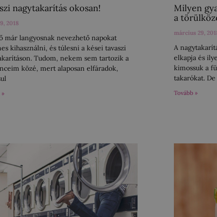
szi nagytakarítás okosan!
Milyen gy
a törülkö
 9, 2018
március 29, 201
ső már langyosnak nevezhető napokat
A nagytakarítá
s kihasználni, és túlesni a kései tavaszi
elkapja és il
akarításon. Tudom, nekem sem tartozik a
kimossuk a fü
nceim közé, mert alaposan elfáradok,
takarókat. De
sul
Tovább »
 »