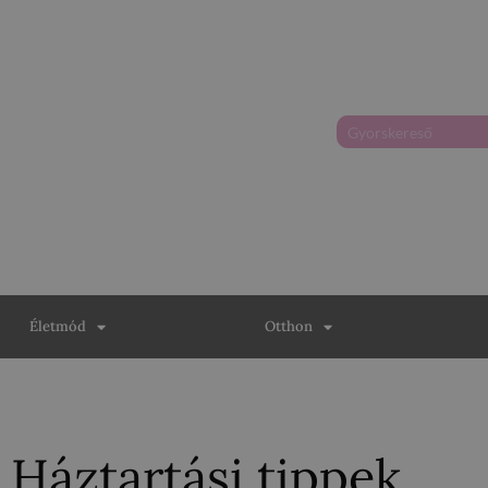
Életmód
Otthon
Háztartási tippek