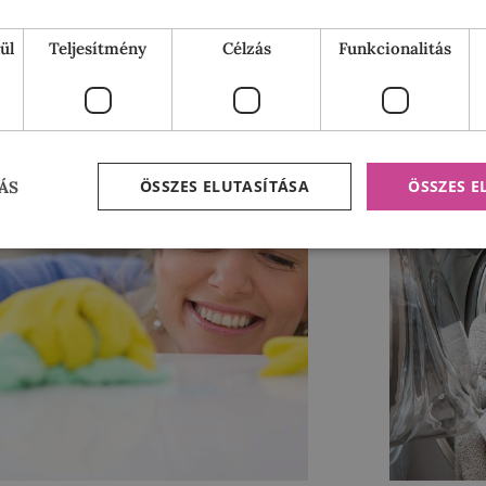
otthonunkat, 
Tovább »
ül
Teljesítmény
Célzás
Funkcionalitás
ÖSSZES ELUTASÍTÁSA
ÖSSZES 
ÁS