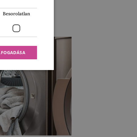
valahogy
Besorolatlan
ELFOGADÁSA