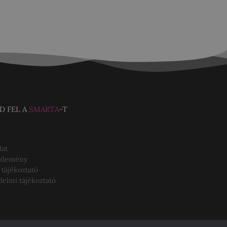
D FEL A
SMARTA
-T
lat
özlemény
 tájékoztató
delmi tájékoztató