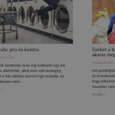
da: pro és kontra
Ezeket a h
akarsz me
er 9, 2017
október 9, 2017
yik barátnőm nem rég költözött egy kis
Azt gondoljuk,
ba albérletbe, ahol nem volt mosógép,
az évszakonké
nt a ház aljában üzemel egy mosoda. Az
hogy tökélete
 lányos estén
Azonban vanna
 »
Tovább »