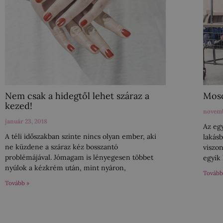
Nem csak a hidegtől lehet száraz a
Moso
kezed!
novemb
január 23, 2018
Az eg
A téli időszakban szinte nincs olyan ember, aki
lakás
ne küzdene a száraz kéz bosszantó
viszo
problémájával. Jómagam is lényegesen többet
egyik
nyúlok a kézkrém után, mint nyáron,
Tovább
Tovább »