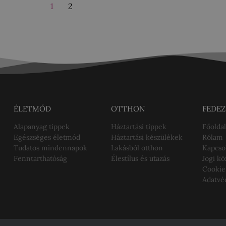
1
2
ÉLETMÓD
OTTHON
FEDEZ
Alapanyag tippek
Háztartási tippek
Főoldal
Egészséges életmód
Háztartási készülékek
Rólam
Tudatos mindennapok
Lakásból otthon
Kapcso
Fenntarthatóság
Élestílus és utazás
Jogi k
Cookie
Adatvé