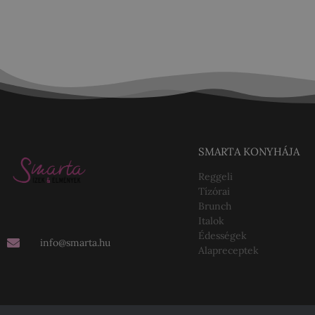
SMARTA KONYHÁJA
Reggeli
Tízórai
Brunch
Italok
Édességek
info@smarta.hu
Alapreceptek