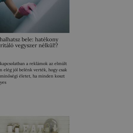
halhatsz bele: hatékony
rritáló vegyszer nélkül!?
l kapcsolatban a reklámok az elmúlt
n elég jól belénk verték, hogy csak
minőségi életet, ha minden koszt
yes