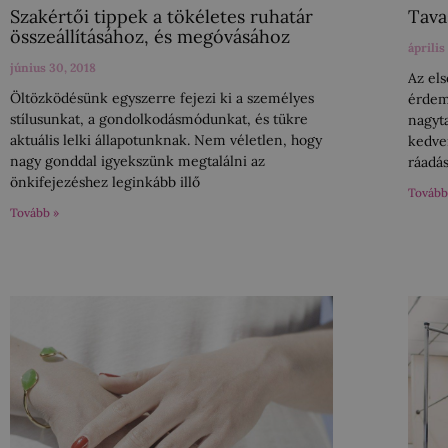
Szakértői tippek a tökéletes ruhatár
Tava
összeállításához, és megóvásához
április
június 30, 2018
Az el
Öltözködésünk egyszerre fejezi ki a személyes
érdeme
stílusunkat, a gondolkodásmódunkat, és tükre
nagyt
aktuális lelki állapotunknak. Nem véletlen, hogy
kedve
nagy gonddal igyekszünk megtalálni az
ráadá
önkifejezéshez leginkább illő
Tovább
Tovább »