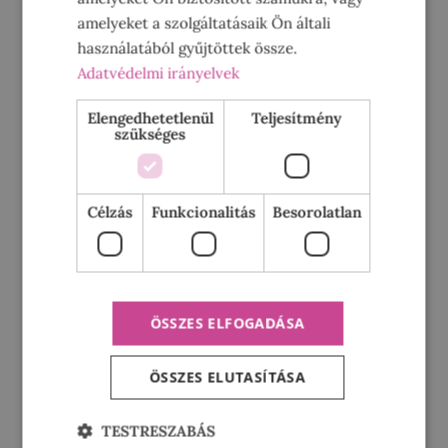
Tovább »
amelyeket a szolgáltatásaik Ön általi
használatából gyűjtöttek össze.
Adatvédelmi irányelvek
Elengedhetetlenül
Teljesítmény
szükséges
Célzás
Funkcionalitás
Besorolatlan
ÖSSZES ELFOGADÁSA
ÖSSZES ELUTASÍTÁSA
Fald fel a szivárványt!
TESTRESZABÁS