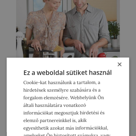
×
Ez a weboldal sütiket használ
Egészségesebben akarsz táplálkozni?
Cookie-kat használunk a tartalom, a
Akkor ezek a dolgokat még ma cseréld
hirdetések személyre szabására és a
le a konyhában!
forgalom elemzésére. Webhelyünk Ön
január 11, 2019
általi használatára vonatkozó
Januárban lelkesen vágunk bele az életmód
információkat megosztjuk hirdetési és
váltásba, kezdünk egészségesebben étkezni,
elemző partnereinkkel is, akik
diétázni kezdünk, de a lendület akár pár hét alatt
egyesíthetik azokat más információkkal,
kifulladhat. Ilyenkor jön jól egy kis
amelyeket Ön biztosított számukra, vagy