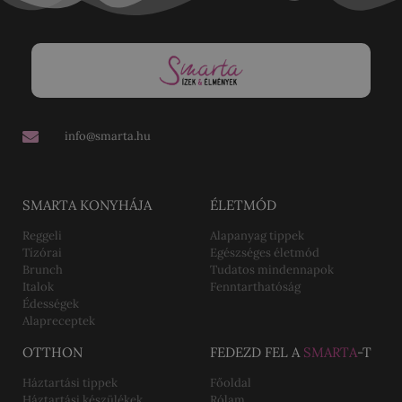
info@smarta.hu
SMARTA KONYHÁJA
ÉLETMÓD
Reggeli
Alapanyag tippek
Tízórai
Egészséges életmód
Brunch
Tudatos mindennapok
Italok
Fenntarthatóság
Édességek
Alapreceptek
OTTHON
FEDEZD FEL A
SMARTA
-T
Háztartási tippek
Főoldal
Háztartási készülékek
Rólam