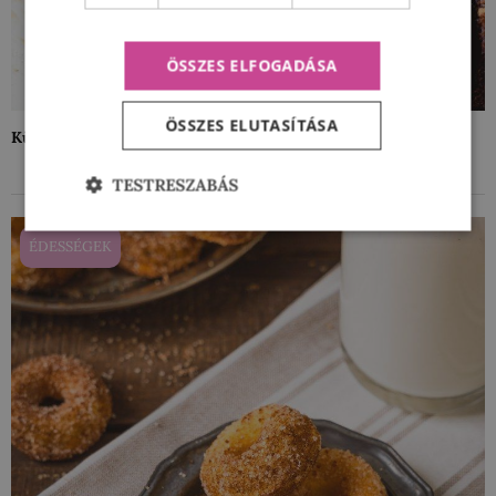
ÖSSZES ELFOGADÁSA
ÖSSZES ELUTASÍTÁSA
Különleges mogyoróvajas-csokicsipszes brownie recept
TESTRESZABÁS
ÉDESSÉGEK