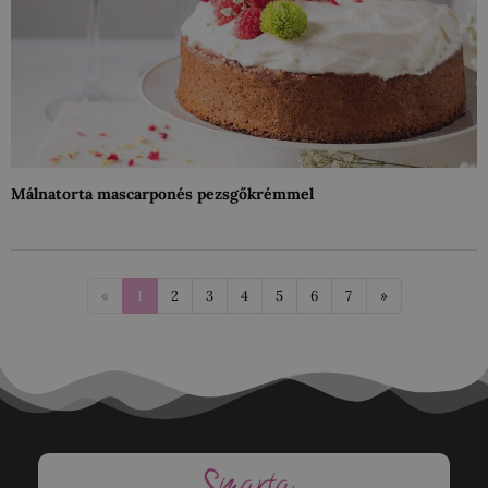
Málnatorta mascarponés pezsgőkrémmel
«
1
2
3
4
5
6
7
»