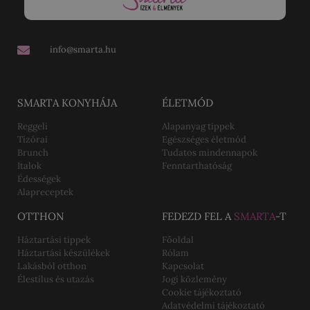
info@smarta.hu
SMARTA KONYHÁJA
ÉLETMÓD
Reggeli
Alapanyag tippek
Tízórai
Egészséges életmód
Brunch
Tudatos mindennapok
Italok
Fenntarthatóság
Édességek
Alapreceptek
OTTHON
FEDEZD FEL A
SMARTA
-T
Háztartási tippek
Főoldal
Háztartási készülékek
Rólam
Lakásból otthon
Kapcsolat
Élestílus és utazás
Jogi közlemény
Cookie tájékoztató
Adatvédelmi tájékoztató