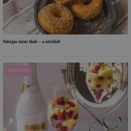
Fahéjas mini fánk – a sütőből
ÉDESSÉGEK