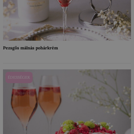
Pezsgős málnás pohárkrém
ÉDESSÉGEK