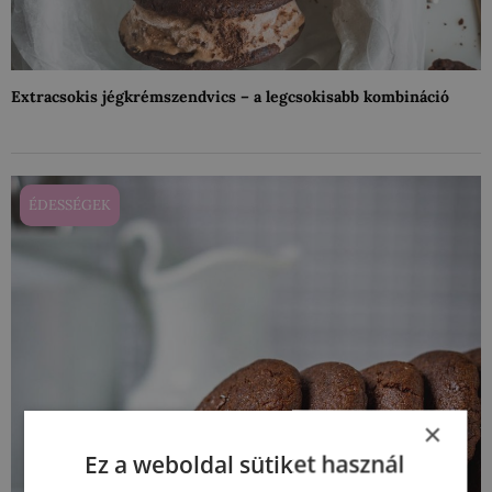
Extracsokis jégkrémszendvics – a legcsokisabb kombináció
ÉDESSÉGEK
×
Ez a weboldal sütiket használ