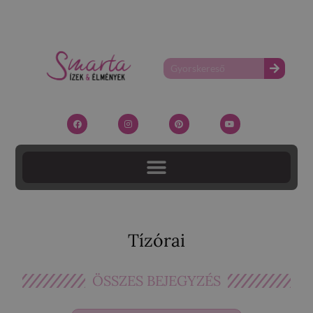
Tízórai
ÖSSZES BEJEGYZÉS