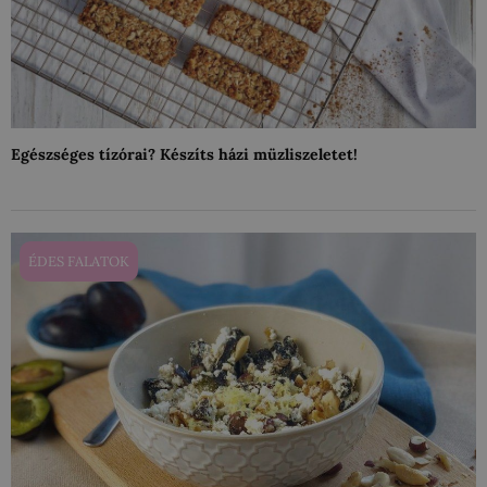
Egészséges tízórai? Készíts házi müzliszeletet!
ÉDES FALATOK