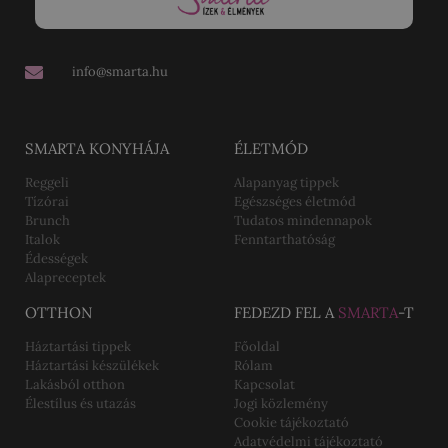
info@smarta.hu
SMARTA KONYHÁJA
ÉLETMÓD
Reggeli
Alapanyag tippek
Tízórai
Egészséges életmód
Brunch
Tudatos mindennapok
Italok
Fenntarthatóság
Édességek
Alapreceptek
OTTHON
FEDEZD FEL A
SMARTA
-T
Háztartási tippek
Főoldal
Háztartási készülékek
Rólam
Lakásból otthon
Kapcsolat
Élestílus és utazás
Jogi közlemény
Cookie tájékoztató
Adatvédelmi tájékoztató