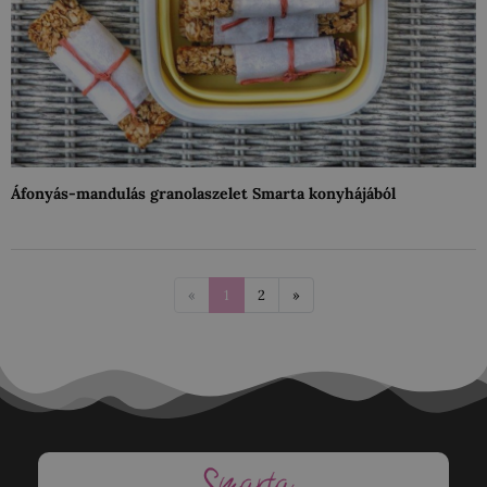
Áfonyás-mandulás granolaszelet Smarta konyhájából
«
1
2
»