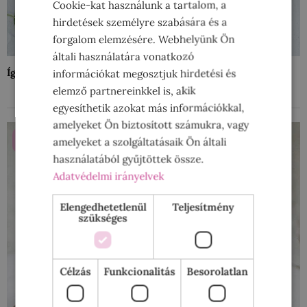
Cookie-kat használunk a tartalom, a
hirdetések személyre szabására és a
forgalom elemzésére. Webhelyünk Ön
általi használatára vonatkozó
Így készíts maradék húsból mennyei szendvicset!
információkat megosztjuk hirdetési és
elemző partnereinkkel is, akik
egyesíthetik azokat más információkkal,
amelyeket Ön biztosított számukra, vagy
ÉDES FALATOK
amelyeket a szolgáltatásaik Ön általi
használatából gyűjtöttek össze.
Adatvédelmi irányelvek
Elengedhetetlenül
Teljesítmény
szükséges
Célzás
Funkcionalitás
Besorolatlan