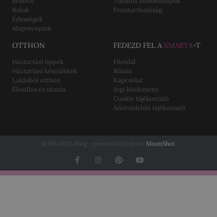
Brunch
Tudatos mindennapok
Italok
Fenntarthatóság
Édességek
Alapreceptek
OTTHON
FEDEZD FEL A
SMARTA
-T
Háztartási tippek
Főoldal
Háztartási készülékek
Rólam
Lakásból otthon
Kapcsolat
Élestílus és utazás
Jogi közlemény
Cookie tájékoztató
Adatvédelmi tájékoztató
© SMARTA blog - powered by team
MoonShot
.