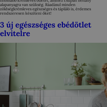
finomabb krémleves ötletet, amihez csupán néhány
alapanyagra van szükség. Ráadásul minden
zöldségkrémleves egészséges és tápláló is, érdemes
rendszeresen készíteni őket!
3 új egészséges ebédötlet
elvitelre