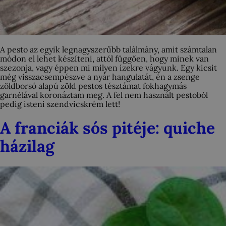
A pesto az egyik legnagyszerűbb találmány, amit számtalan
módon el lehet készíteni, attól függően, hogy minek van
szezonja, vagy éppen mi milyen ízekre vágyunk. Egy kicsit
még visszacsempészve a nyár hangulatát, én a zsenge
zöldborsó alapú zöld pestos tésztámat fokhagymás
garnélával koronáztam meg. A fel nem használt pestoból
pedig isteni szendvicskrém lett!
A franciák sós pitéje: quiche
házilag