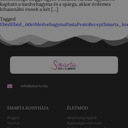
kapható a medvehagyma és a spárga, akkor érdemes
kihasználni ennek a két […]
Tagged
Ebéd
Ebéd_ötlet
Medvehagyma
Pasta
Pesto
Recept
Smarta_ko
info@smarta.hu
SMARTA KONYHÁJA
ÉLETMÓD
Reggeli
Alapanyag tippek
Tízórai
Egészséges életmód