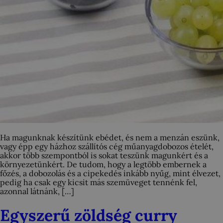
Ha magunknak készítünk ebédet, és nem a menzán eszünk,
vagy épp egy házhoz szállítós cég műanyagdobozos ételét,
akkor több szempontból is sokat teszünk magunkért és a
környezetünkért. De tudom, hogy a legtöbb embernek a
főzés, a dobozolás és a cipekedés inkább nyűg, mint élvezet,
pedig ha csak egy kicsit más szemüveget tennénk fel,
azonnal látnánk, […]
Egyszerű zöldség curry