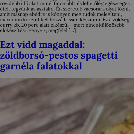
rövidebb idő alatt minél finomabb, és lehetőleg egészséges
ételt tegyünk az asztalra. Én szeretek vacsorára olyat főzni,
amit másnap ebédre is könnyen meg tudok melegíteni,
maximum köretet kell hozzá frissen készíteni. Ez a zöldség
curry kb. 20 perc alatt elkészül – mert nincs különösebb
előkészítési igénye -, megfelel […]
Ezt vidd magaddal:
zöldborsó-pestos spagetti
garnéla falatokkal