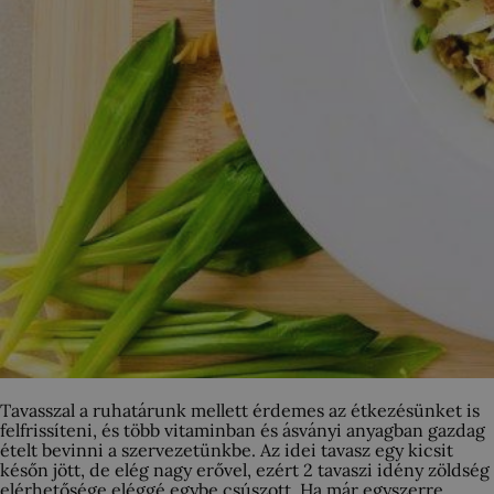
Tavasszal a ruhatárunk mellett érdemes az étkezésünket is
felfrissíteni, és több vitaminban és ásványi anyagban gazdag
ételt bevinni a szervezetünkbe. Az idei tavasz egy kicsit
későn jött, de elég nagy erővel, ezért 2 tavaszi idény zöldség
elérhetősége eléggé egybe csúszott. Ha már egyszerre