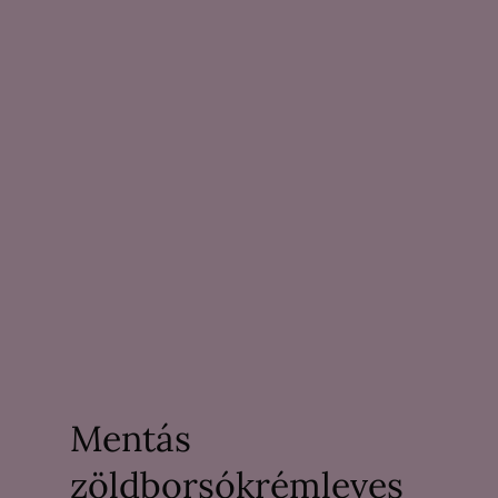
Mentás
zöldborsókrémleves