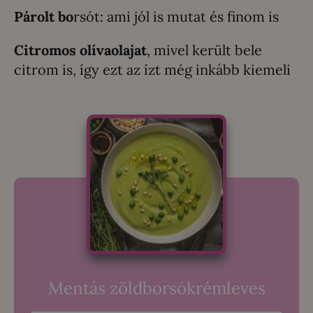
Párolt bo
rsót: ami jól is mutat és finom is
Citromos olívaolajat
, mivel került bele
citrom is, így ezt az ízt még inkább kiemeli
Mentás zöldborsókrémleves