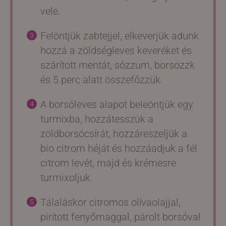
vele.
Felöntjük zabtejjel, elkeverjük adunk
hozzá a zöldségleves keveréket és
szárított mentát, sózzum, borsozzk
és 5 perc alatt összefőzzük.
A borsóleves alapot beleöntjük egy
turmixba, hozzátesszük a
zöldborsócsírát, hozzáreszeljük a
bio citrom héját és hozzáadjuk a fél
citrom levét, majd és krémesre
turmixoljuk.
Tálaláskor citromos olívaolajjal,
pirított fenyőmaggal, párolt borsóval