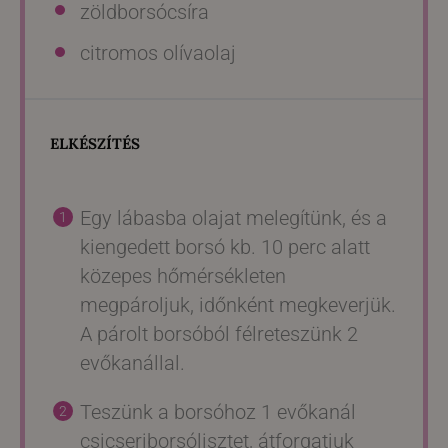
zöldborsócsíra
citromos olívaolaj
ELKÉSZÍTÉS
Egy lábasba olajat melegítünk, és a
kiengedett borsó kb. 10 perc alatt
közepes hőmérsékleten
megpároljuk, időnként megkeverjük.
A párolt borsóból félreteszünk 2
evőkanállal.
Teszünk a borsóhoz 1 evőkanál
csicseriborsólisztet, átforgatjuk