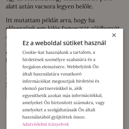
alatt aztán vacsora legyen belőle.
Itt mutattam példát arra, hogy ha
előveszünk egy kilós fagyasztót zöldborsót,
×
akkor abból készíthetünk
Ez a weboldal sütiket használ
zöldborsófőzeléket
, zöldborsókrémlevest
és zöldborsó-pesto-s tésztát is. Így egy kiló
Cookie-kat használunk a tartalom, a
hirdetések személyre szabására és a
borsót változatosan tudunk felhasználni.
forgalom elemzésére. Webhelyünk Ön
Mi van a mentás
általi használatára vonatkozó
információkat megosztjuk hirdetési és
zöldborsókrémlevesben?
elemző partnereinkkel is, akik
egyesíthetik azokat más információkkal,
amelyeket Ön biztosított számukra, vagy
amelyeket a szolgáltatásaik Ön általi
használatából gyűjtöttek össze.
Adatvédelmi irányelvek