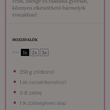
Friss, zsenge és ráadásul gyorsan,
könnyen elkészíthető bármelyik
évszakban!
HOZZÁVALÓK
1x
2x
3x
SKÁLA
250 g
zöldborsó
1
ek csicseriborsóliszt
3
dl zabtej
1
tk zöldségleves alap