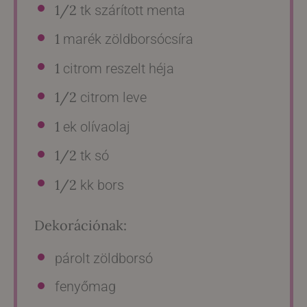
1/2
tk szárított menta
1
marék zöldborsócsíra
1
citrom reszelt héja
1/2
citrom leve
1
ek olívaolaj
1/2
tk só
1/2
kk bors
Dekorációnak:
párolt zöldborsó
fenyőmag