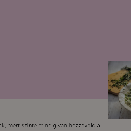
unk, mert szinte mindig van hozzávaló a