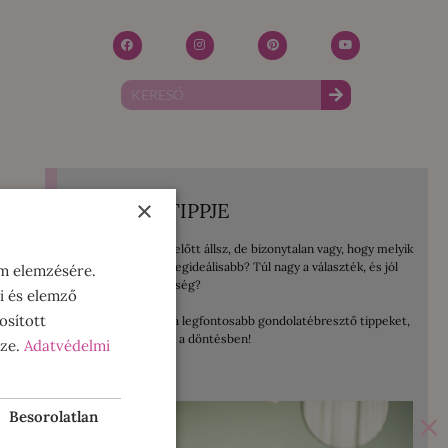
×
A HÓNAP TIPPJE
Mosógép vásárlás előtt állsz, de bizonytalan vagy, hogy melyik
lenne számodra a legideálisabb? Túl nagy a választék, és jól
om elemzésére.
jönne egy kis segítség?
i és elemző
osított
Összegyűjtöttem a legfontosabb gondolatébresztő tippeket,
amelyek segítenek a döntésben!
sze.
Adatvédelmi
ELOLVASOM!
×
Besorolatlan