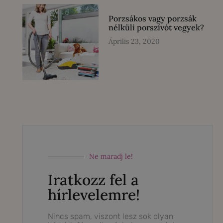
Porzsákos vagy porzsák
nélküli porszívót vegyek?
Április 23, 2020
Ne maradj le!
Iratkozz fel a
hírlevelemre!
Nincs spam, viszont lesz sok olyan