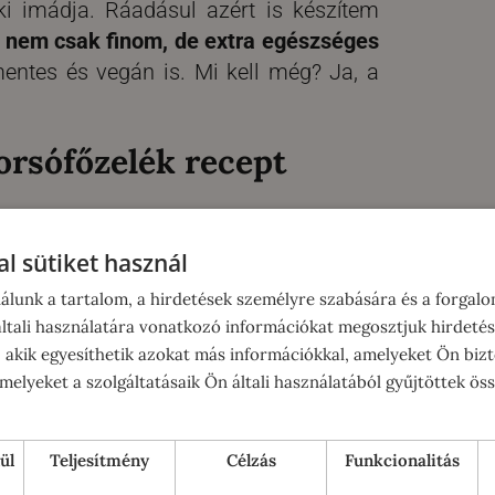
ki imádja. Ráadásul azért is készítem
gy nem csak finom, de extra egészséges
entes és vegán is. Mi kell még? Ja, a
orsófőzelék recept
l sütiket használ
álunk a tartalom, a hirdetések személyre szabására és a forgal
tali használatára vonatkozó információkat megosztjuk hirdetés
, akik egyesíthetik azokat más információkkal, amelyeket Ön bizt
elyeket a szolgáltatásaik Ön általi használatából gyűjtöttek ös
ül
Teljesítmény
Célzás
Funkcionalitás