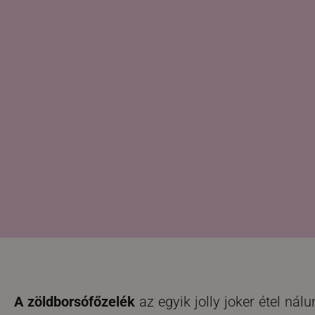
A zöldborsófőzelék
az egyik jolly joker étel nál