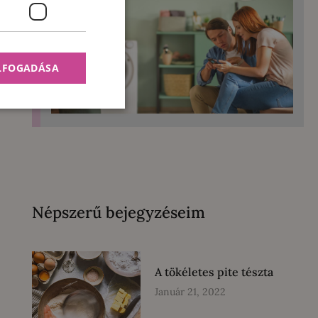
ELFOGADÁSA
Népszerű bejegyzéseim
A tökéletes pite tészta
Január 21, 2022