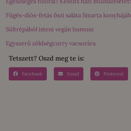
Egészséges tízórai? Készíts házi müzliszeletet!
Fügés-diós-fetás őszi saláta Smarta konyhájáb
Sültrépából isteni vegán humusz
Egyszerű zöldségcurry vacsorára
Tetszett? Oszd meg te is:
Facebook
Email
Pinterest