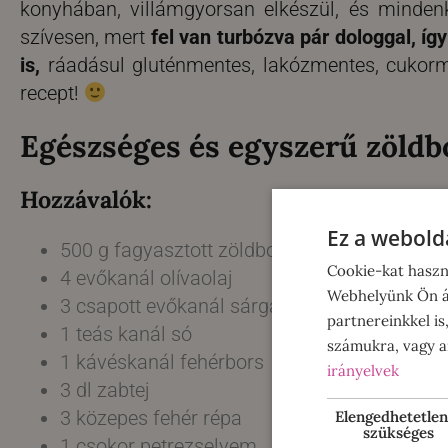
konyhában, villámgyorsan elkészül, és minden
szívesen, mert
fel van turbózva pár dologgal, í
is,
ráadásul gluténmentes, lakózmentes, cukorm
recept!
Egészséges és egyszerű zöldb
Hozzávalók:
Ez a webolda
500 g fagyasztott zöldborsó
Cookie-kat haszn
4 evőkanál olívaolaj
Webhelyünk Ön ál
3 csapott evőkanál sárgaborsóliszt
partnereinkkel is
1 teás kanál só
számukra, vagy am
1 kávéskanál fehérbors
irányelvek
3 dl zabtej
3 közepes fehér répa
Elengedhetetlen
szükséges
1 csokor petrezselyem