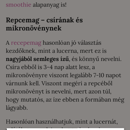
smoothie
alapanyag is!
Repcemag – csírának és
mikronövénynek
A
recepemag
hasonlóan jó választás
kezdőknek, mint a lucerna, mert ez is
nagyjából semleges ízű
, és könnyű nevelni.
Csíra ebből is 3-4 nap alatt lesz, a
mikronövényre viszont legalább 7-10 napot
várnunk kell. Viszont megéri a repcéből
mikronövényt is nevelni, mert azon túl,
hogy mutatós, az íze ebben a formában még
lágyabb.
Hasonlóan használhatjuk, mint a lucernát,
salátákat, szendvicseket tudunk vele