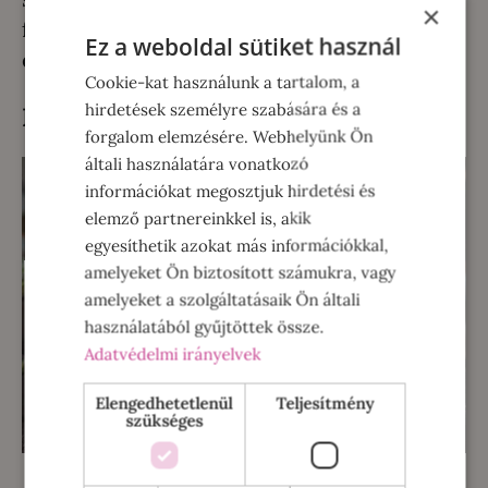
×
feldobni, de akár főétel mellé is tehetjük
Ez a weboldal sütiket használ
ehető dekorációnak.
Cookie-kat használunk a tartalom, a
hirdetések személyre szabására és a
Retekcsíra
forgalom elemzésére. Webhelyünk Ön
általi használatára vonatkozó
információkat megosztjuk hirdetési és
elemző partnereinkkel is, akik
egyesíthetik azokat más információkkal,
amelyeket Ön biztosított számukra, vagy
amelyeket a szolgáltatásaik Ön általi
használatából gyűjtöttek össze.
Adatvédelmi irányelvek
Elengedhetetlenül
Teljesítmény
szükséges