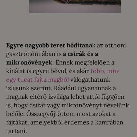
Egyre nagyobb teret hódítana
k az otthoni
gasztronómiában is
a csírák és a
mikronövények.
Ennek megfelelően a
kínálat is egyre bővül, és akár
több, mint
egy tucat fajta magból
válogathatunk
ízlésünk szerint. Ráadául ugyanannak a
magnak eltérő ízvilága lehet attól függően
is, hogy csírát vagy mikronövényt nevelünk
belőle. Ősszegyűjtöttem most azokat a
fajtákat, amelyekből érdemes a kamrában
tartani.