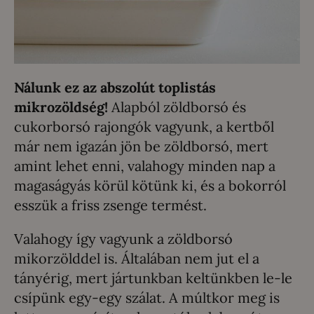
Nálunk ez az abszolút toplistás
mikrozöldség!
Alapból zöldborsó és
cukorborsó rajongók vagyunk, a kertből
már nem igazán jön be zöldborsó, mert
amint lehet enni, valahogy minden nap a
magaságyás körül kötünk ki, és a bokorról
esszük a friss zsenge termést.
Valahogy így vagyunk a zöldborsó
mikorzölddel is. Általában nem jut el a
tányérig, mert jártunkban keltünkben le-le
csípünk egy-egy szálat. A múltkor meg is