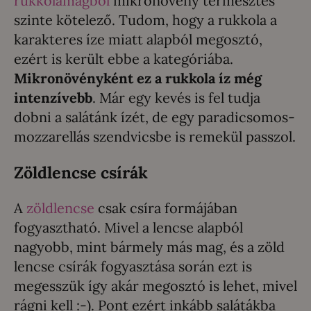
rukkolamagból
mikronövény termesztés
szinte kötelező. Tudom, hogy a rukkola a
karakteres íze miatt alapból megosztó,
ezért is került ebbe a kategóriába.
Mikronövényként ez a rukkola íz még
intenzívebb
. Már egy kevés is fel tudja
dobni a salátánk ízét, de egy paradicsomos-
mozzarellás szendvicsbe is remekül passzol.
Zöldlencse csírák
A
zöldlencse
csak csíra formájában
fogyasztható. Mivel a lencse alapból
nagyobb, mint bármely más mag, és a zöld
lencse csírák fogyasztása során ezt is
megesszük így akár megosztó is lehet, mivel
rágni kell :-). Pont ezért inkább salátákba