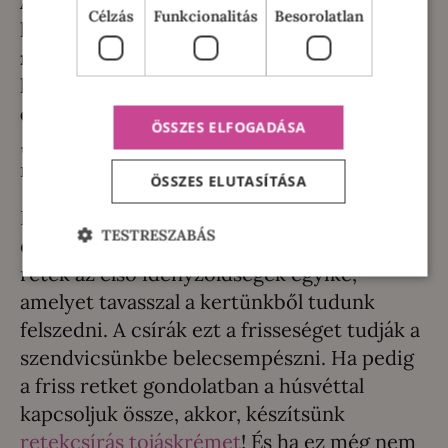
A retekmagból szintén a csíra a
Célzás
Funkcionalitás
Besorolatlan
legegyszerűbb és a leggyorsabb, mert
akár
már a 3. napon elkezdhetjük fogyasztani
. A
karakteres
zsenge retekíz mellé egy enyhe
csípősség is párosul
, főleg, ha hagyjuk
ÖSSZES ELFOGADÁSA
„túlfutni”, és nem tesszük be a hűtőbe a 4.
napon.
ÖSSZES ELUTASÍTÁSA
Bármely évszakban a tavasz ígéretét hozza
TESTRESZABÁS
el a retekcsíra a tényérunkba, hiszen a
retek az első idényzöldségek egyike,
amelyet tavasszal a kertünkből tudunk
felszedni. A csírák ezt a frisseséget tudják a
szendvicsünkbe belecsempészni. Ha pedig
a friss retket gondolatban a húsvéttal
kapcsoljuk össze, akkor, készítsünk
retekcsírás tojáskrémet
! És ha ez még nem