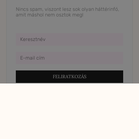
Nincs spam, viszont lesz sok olyan háttérinfó,
amit máshol nem osztok meg!
FELIRATKOZÁS
Összes bejegyzés