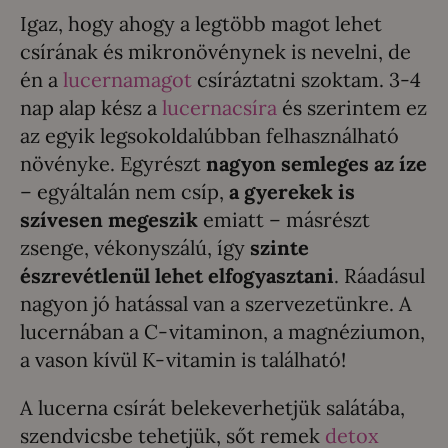
Igaz, hogy ahogy a legtöbb magot lehet
csírának és mikronövénynek is nevelni, de
én a
lucernamagot
csíráztatni szoktam. 3-4
nap alap kész a
lucernacsíra
és szerintem ez
az egyik legsokoldalúbban felhasználható
növényke. Egyrészt
nagyon semleges az íze
– egyáltalán nem csíp,
a gyerekek is
szívesen megeszik
emiatt – másrészt
zsenge, vékonyszálú, így
szinte
észrevétlenül lehet elfogyasztani
. Ráadásul
nagyon jó hatással van a szervezetünkre. A
lucernában a C-vitaminon, a magnéziumon,
a vason kívül K-vitamin is található!
A lucerna csírát belekeverhetjük salátába,
szendvicsbe tehetjük, sőt remek
detox