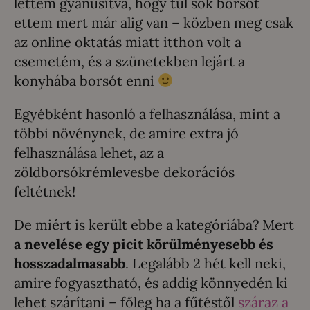
lettem gyanúsítva, hogy túl sok borsót
ettem mert már alig van – közben meg csak
az online oktatás miatt itthon volt a
csemetém, és a szünetekben lejárt a
konyhába borsót enni
Egyébként hasonló a felhasználása, mint a
többi növénynek, de amire extra jó
felhasználása lehet, az a
zöldborsókrémlevesbe dekorációs
feltétnek!
De miért is került ebbe a kategóriába? Mert
a nevelése egy picit körülményesebb és
hosszadalmasabb
. Legalább 2 hét kell neki,
amire fogyasztható, és addig könnyedén ki
lehet szárítani – főleg ha a fűtéstől
száraz a