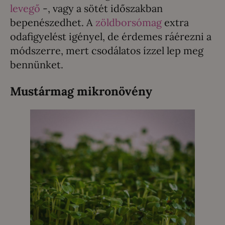
levegő
-, vagy a sötét időszakban
bepenészedhet. A
zöldborsómag
extra
odafigyelést igényel, de érdemes ráérezni a
módszerre, mert csodálatos ízzel lep meg
bennünket.
Mustármag mikronövény