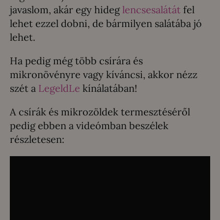
javaslom, akár egy hideg
lencsesalátát
fel
lehet ezzel dobni, de bármilyen salátába jó
lehet.
Ha pedig még több csírára és
mikronövényre vagy kíváncsi, akkor nézz
szét a
LegeldLe
kínálatában!
A csírák és mikrozöldek termesztéséről
pedig ebben a videómban beszélek
részletesen: