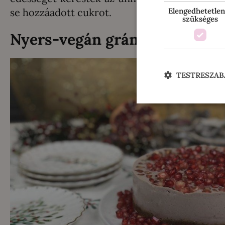
se hozzáadott cukrot.
Elengedhetetlen
szükséges
Nyers-vegán gránátalma tort
TESTRESZAB