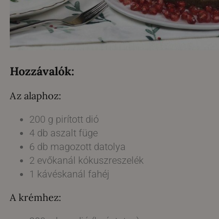
Hozzávalók:
Az alaphoz:
200 g pirított dió
4 db aszalt füge
6 db magozott datolya
2 evőkanál kókuszreszelék
1 kávéskanál fahéj
A krémhez: