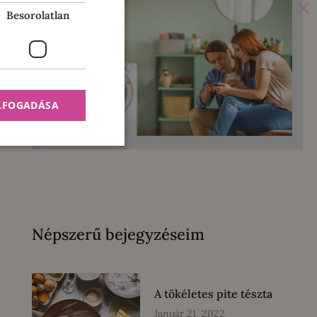
×
Besorolatlan
ELFOGADÁSA
Népszerű bejegyzéseim
A tökéletes pite tészta
Január 21, 2022