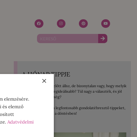
A HÓNAP TIPPJE
×
Mosógép vásárlás előtt állsz, de bizonytalan vagy, hogy melyik
lenne számodra a legideálisabb? Túl nagy a választék, és jól
jönne egy kis segítség?
om elemzésére.
i és elemző
Összegyűjtöttem a legfontosabb gondolatébresztő tippeket,
amelyek segítenek a döntésben!
osított
sze.
Adatvédelmi
ELOLVASOM!