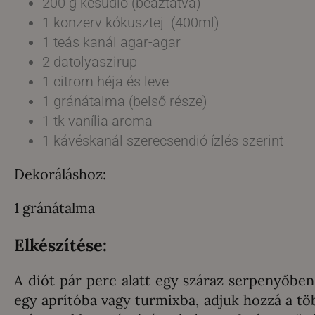
200 g kesudió (beáztatva)
1 konzerv kókusztej (400ml)
1 teás kanál agar-agar
2 datolyaszirup
1 citrom héja és leve
1 gránátalma (belső része)
1 tk vanília aroma
1 kávéskanál szerecsendió ízlés szerint
Dekoráláshoz:
1 gránátalma
Elkészítése:
A diót pár perc alatt egy száraz serpenyőben
egy aprítóba vagy turmixba, adjuk hozzá a töb