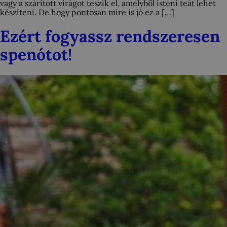
vagy a szárított virágot teszik el, amelyből isteni teát lehet
készíteni. De hogy pontosan mire is jó ez a […]
Ezért fogyassz rendszeresen
spenótot!