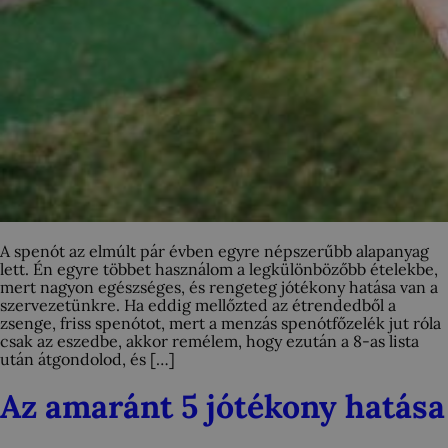
A spenót az elmúlt pár évben egyre népszerűbb alapanyag
lett. Én egyre többet használom a legkülönbözőbb ételekbe,
mert nagyon egészséges, és rengeteg jótékony hatása van a
szervezetünkre. Ha eddig mellőzted az étrendedből a
zsenge, friss spenótot, mert a menzás spenótfőzelék jut róla
csak az eszedbe, akkor remélem, hogy ezután a 8-as lista
után átgondolod, és […]
Az amaránt 5 jótékony hatása