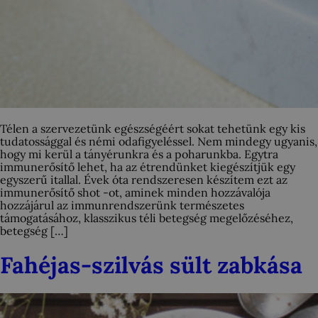
Télen a szervezetünk egészségéért sokat tehetünk egy kis
tudatossággal és némi odafigyeléssel. Nem mindegy ugyanis,
hogy mi kerül a tányérunkra és a poharunkba. Egytra
immunerősítő lehet, ha az étrendünket kiegészítjük egy
egyszerű itallal. Évek óta rendszeresen készítem ezt az
immunerősítő shot -ot, aminek minden hozzávalója
hozzájárul az immunrendszerünk természetes
támogatásához, klasszikus téli betegség megelőzéséhez,
betegség […]
Fahéjas-szilvás sült zabkása