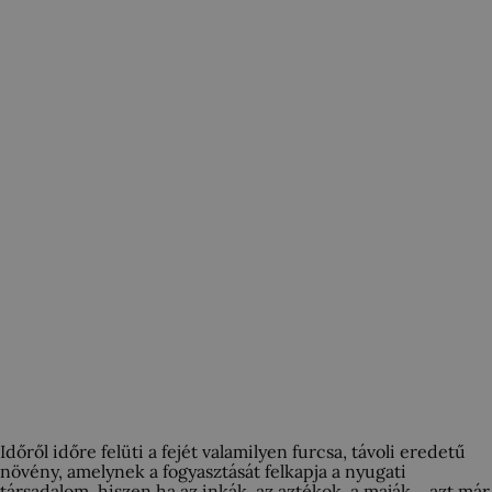
Időről időre felüti a fejét valamilyen furcsa, távoli eredetű
növény, amelynek a fogyasztását felkapja a nyugati
társadalom, hiszen ha az inkák, az aztékok, a maják… azt már