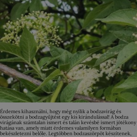
Érdemes kihasználni, hogy még nyílik a bodzavirág és
összekötni a bodzagyűjtést egy kis kirándulással! A bodza
virágának számtalan ismert és talán kevésbé ismert jótékony
hatása van, amely miatt érdemes valamilyen formában
bekészletezni belőle. Legtöbben bodzaszörpöt készítenek,