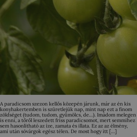
A paradicsom szezon kellős közepén járunk, már az én kis
konyhakertemben is szüretlejük nap, mint nap ezt a finom
zöldséget (tudom, tudom, gyümölcs, de…). Imádom melegen
is enni, a tőről leszedett friss paradicsomot, mert semmihez
sem hasonlítható az íze, zamata és illata. Ez az az élmény,
ami után sóvárgok egész télen. De most hogy itt […]