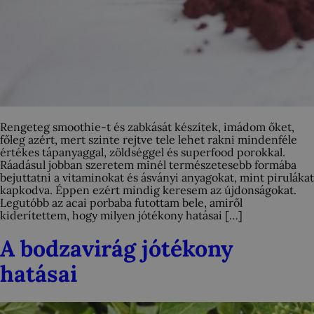
Rengeteg smoothie-t és zabkását készítek, imádom őket,
főleg azért, mert szinte rejtve tele lehet rakni mindenféle
értékes tápanyaggal, zöldséggel és superfood porokkal.
Ráadásul jobban szeretem minél természetesebb formába
bejuttatni a vitaminokat és ásványi anyagokat, mint pirulákat
kapkodva. Éppen ezért mindig keresem az újdonságokat.
Legutóbb az acai porbaba futottam bele, amiről
kiderítettem, hogy milyen jótékony hatásai […]
A bodzavirág jótékony
hatásai