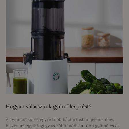
Hogyan válasszunk gyümölcsprést?
A gyümölcsprés egyre több háztartásban jelenik meg,
hiszen az egyik legegyszerűbb módja a több gyümölcs és