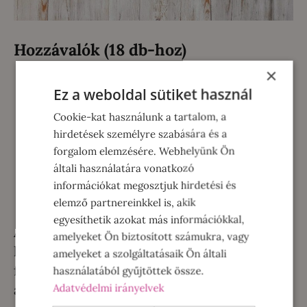
Hozzávalók (18 db-hoz)
×
180 g apró szemű zabpehely
Ez a weboldal sütiket használ
80 g juharszirup
Cookie-kat használunk a tartalom, a
50 g aszalt vörös áfonya és aszalt
hirdetések személyre szabására és a
sárgabarack vegyesen
forgalom elemzésére. Webhelyünk Ön
50 g aprított mandula és napraforgó mag
általi használatára vonatkozó
vegyesen
információkat megosztjuk hirdetési és
2 evőkanál kókuszzsír
elemző partnereinkkel is, akik
egyesíthetik azokat más információkkal,
A kókuszzsírt és a juharszirupot egy
amelyeket Ön biztosított számukra, vagy
lábasban összemelegítjük, nem kell
amelyeket a szolgáltatásaik Ön általi
felforralni, csak legyen annyira meleg, hogy
használatából gyűjtöttek össze.
Adatvédelmi irányelvek
amikor levesszük a tűzhelyről folyékony