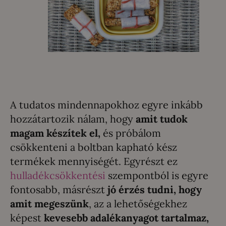
A tudatos mindennapokhoz egyre inkább
hozzátartozik nálam, hogy
amit tudok
magam készítek el,
és próbálom
csökkenteni a boltban kapható kész
termékek mennyiségét. Egyrészt ez
hulladékcsökkentési
szempontból is egyre
fontosabb, másrészt
jó érzés tudni, hogy
amit megeszünk
, az a lehetőségekhez
képest
kevesebb adalékanyagot tartalmaz,