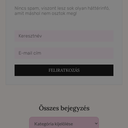
Nincs spam, viszont lesz sok olyan háttérinfó,
amit máshol nem osztok meg!
FELIRATKOZÁS
Összes bejegyzés