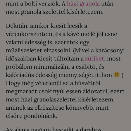
mint a bolti verziók. A
házi granola
után
most granola szelettel kísérletezem.
Délután, amikor kicsit leesik a
vércukorszintem, és a kávé mellé jól esne
valami édesség is, szeretek egy
müzliszeletet elnassolni. (Mivel a karácsonyi
időszakban kicsit túltoltam a
sütiket
, most
próbálom minimalizálni a csábító, és
kalóriadús édesség mennyiségét itthon
)
Hogy még véletlenül se a húsvétról
megmaradt csokinyúl essen áldozatul, ezért
most házi granolaszelettel kísérletezem,
aminek az elkészítése könnyebb, mint
elsőre gondolnánk.
Az alapja nagyon hasonlít a darabos