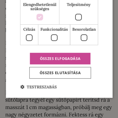
állagú legyen. A száraz hozzávalókat tegyük
Elengedhetetlenül
Teljesítmény
egy tálba, öntsük rá a megolvasztott szirup-
szükséges
zsír kombót, és keverjük össze alaposan,
hogy a folyadék minden száraz hozzávalót
Célzás
Funkcionalitás
Besorolatlan
bevonjon.
Innen kétféleképpen mehetünk tovább.
Nekem van müzliszelet készítő szilikon
sütőformám, én ezt szoktam használni.
ÖSSZES ELFOGADÁSA
megtöltöm a formákat és egy
célszerszámmal bele is nyomkodom, hogy
ÖSSZES ELUTASÍTÁSA
amennyire lehet összeálljon.
TESTRESZABÁS
Ha nincs ilyen formád, akkor sincs baj. Egy
sütőlapra tegyél egy sütőpapírt terítsd rá a
masszát 1 cm magasságban, próbálj meg egy
nagy négyzetet formázni. Fektess rá egy