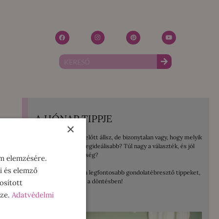
A HÓNAP TIPPJE
×
Mosógép vásárlás előtt állsz, de bizonytalan vagy, hogy melyik
lenne számodra a legideálisabb? Túl nagy a választék, és jól
jönne egy kis segítség?
om elemzésére.
i és elemző
Összegyűjtöttem a legfontosabb gondolatébresztő tippeket,
amelyek segítenek a döntésben!
osított
sze.
Adatvédelmi
ELOLVASOM!