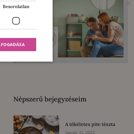
×
Besorolatlan
ELFOGADÁSA
Népszerű bejegyzéseim
A tökéletes pite tészta
Január 21, 2022