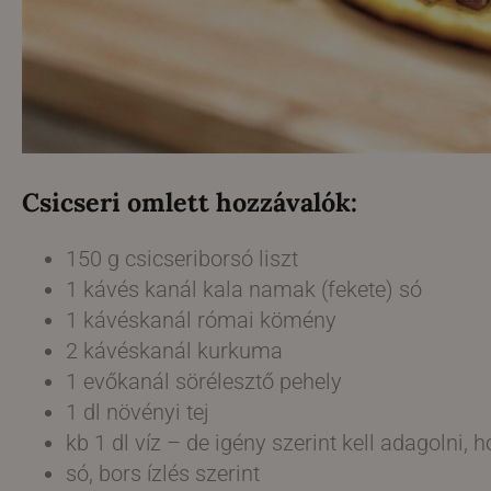
Csicseri omlett hozzávalók:
150 g csicseriborsó liszt
1 kávés kanál kala namak (fekete) só
1 kávéskanál római kömény
2 kávéskanál kurkuma
1 evőkanál sörélesztő pehely
1 dl növényi tej
kb 1 dl víz – de igény szerint kell adagolni,
só, bors ízlés szerint