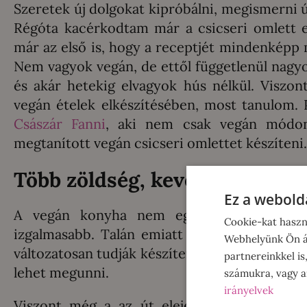
Szeretek új dolgokat kipróbálni, megismerni 
Régóta kacérkodtam már a csicseri omlett elk
már az első is, hogy a receptjét mindenképp 
Nem vagyok vegán, de ettől függetlenül nagyo
és akár hetekig elvagyok hús nélkül. Viszo
vegán ételek elkészítésében, most tanulom. 
Császár Fanni
, aki nem csak vegán módon
megtanított vegán csicseri omlettet készíteni.
Több zöldség, kevesebb hús?
Ez a webolda
A vegán konyha nem egyenlő az ízetlen s
Cookie-kat haszn
izgalmasabb. Talán emiatt is rajongok anny
Webhelyünk Ön ál
változatosan tudják készíteni a zöldség és ga
partnereinkkel is
lehet megunni.
számukra, vagy am
irányelvek
Viszont még a az út elején vagyok, hisze