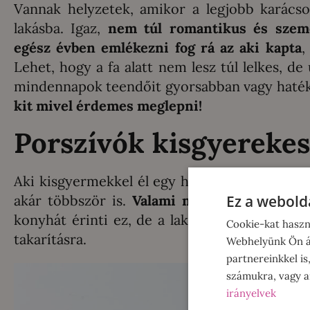
Vannak helyzetek, amikor a legjobb karácso
lakásba. Igaz,
nem túl romantikus és szemé
egész évben emlékezni fog rá az aki kapta
,
Lehet, hogy a fa alatt nem lesz túl lelkes, de
mindennapok teendőit gyorsabban vagy hatéko
kit mivel érdemes meglepni!
Porszívók kisgyereke
Aki kisgyermekkel él egy háztartásban ott a p
Ez a webolda
akár többször is.
Valami mindig kiborul, ki
konyhát érinti ez, de a lakás bármelyik pont
Cookie-kat haszn
takarításra.
Webhelyünk Ön ál
partnereinkkel is
számukra, vagy am
irányelvek