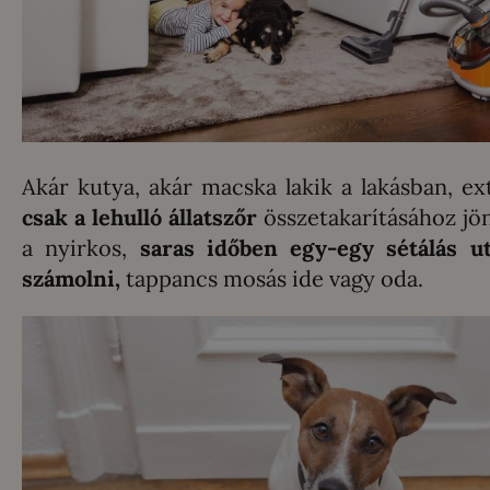
Akár kutya, akár macska lakik a lakásban, ex
csak a lehulló állatszőr
összetakarításához jönn
a nyirkos,
saras időben egy-egy sétálás utá
számolni,
tappancs mosás ide vagy oda.