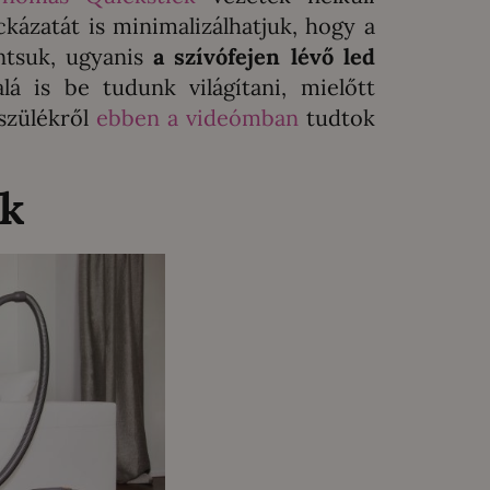
ckázatát is minimalizálhatjuk, hogy a
antsuk, ugyanis
a szívófejen lévő led
á is be tudunk világítani, mielőtt
észülékről
ebben a videómban
tudtok
ak