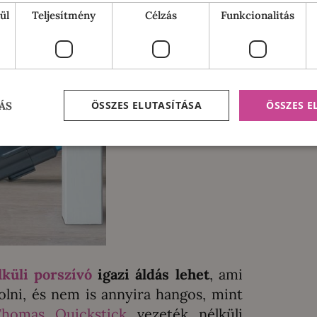
ül
Teljesítmény
Célzás
Funkcionalitás
ÖSSZES ELUTASÍTÁSA
ÖSSZES 
ÁS
lküli porszívó
igazi áldás lehet
, ami
olni, és nem is annyira hangos, mint
Thomas Quickstick
vezeték nélküli