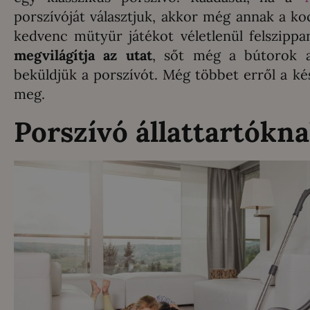
porszívóját választjuk, akkor még annak a ko
kedvenc mütyür játékot véletlenül felszipp
megvilágítja az utat
, sőt még a bútorok al
beküldjük a porszívót. Még többet erről a k
meg.
Porszívó állattartókn