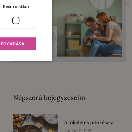
×
Besorolatlan
ELFOGADÁSA
Népszerű bejegyzéseim
A tökéletes pite tészta
Január 21, 2022