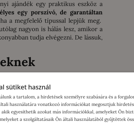
nyi ajándék egy praktikus eszköz a
lyes egy porszívó, de garantáltan
 ha a megfelelő típussal lepjük meg.
 utólag nagyon is hálás lesz, amikor a
nyabban tudja elvégezni. De lássuk,
seknek
orszívózás szinte a napi rutin része,
l sütiket használ
szóródik, morzsál…
Koncentráltan a
ján, bármikor szükség lehet azonnali
álunk a tartalom, a hirdetések személyre szabására és a forgal
tali használatára vonatkozó információkat megosztjuk hirdetés
, akik egyesíthetik azokat más információkkal, amelyeket Ön bizt
elyeket a szolgáltatásaik Ön általi használatából gyűjtöttek ös