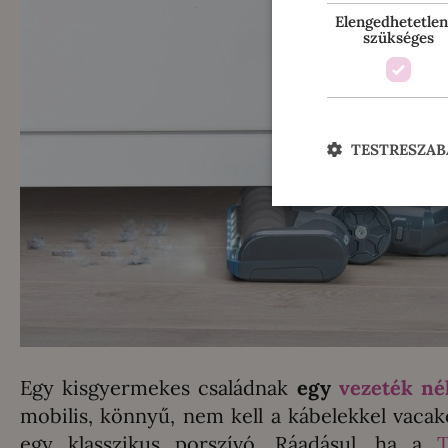
Elengedhetetlen
szükséges
TESTRESZAB
Egy kisgyermekes családnak
egy
vezeték né
mobilis, könnyű, nem kell a kábelekkel vacak
egy klasszikus porszívó. Ráadásul, ha a