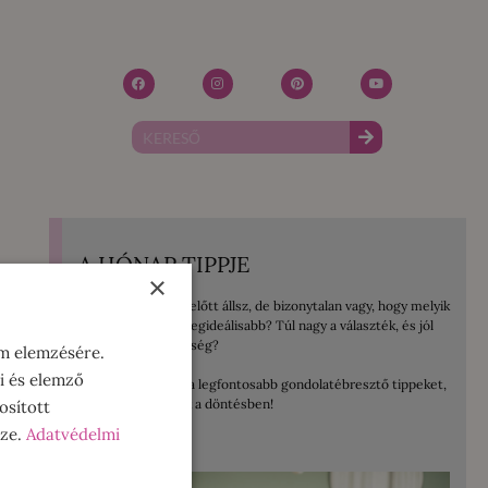
A HÓNAP TIPPJE
×
Mosógép vásárlás előtt állsz, de bizonytalan vagy, hogy melyik
lenne számodra a legideálisabb? Túl nagy a választék, és jól
jönne egy kis segítség?
om elemzésére.
i és elemző
Összegyűjtöttem a legfontosabb gondolatébresztő tippeket,
amelyek segítenek a döntésben!
osított
sze.
Adatvédelmi
ELOLVASOM!