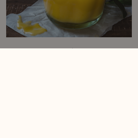
Citromkrém, amire tuti rákattansz!
Ha egyszer megérezzük a frissen szedett citrom illatát,
aromáját és zamatát, akkor arra biztosan egy egész életre
rákattanunk. Azonban a friss citrom élményért legalább a