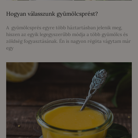
Hogyan válasszunk gyümölcsprést?
A gyümölcsprés egyre több háztartásban jelenik meg,
hiszen az egyik legegyszerűbb módja a több gyümölcs és
zöldség fogyasztásának. Én is nagyon régóta vágytam már
egy