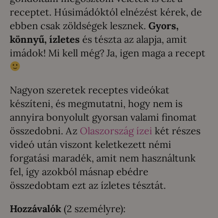
receptet. Húsimádóktól elnézést kérek, de
ebben csak zöldségek lesznek.
Gyors,
könnyű, ízletes
és tészta az alapja, amit
imádok! Mi kell még? Ja, igen maga a recept
Nagyon szeretek receptes videókat
készíteni, és megmutatni, hogy nem is
annyira bonyolult gyorsan valami finomat
összedobni. Az
Olaszország ízei
két részes
videó után viszont keletkezett némi
forgatási maradék, amit nem használtunk
fel, így azokból másnap ebédre
összedobtam ezt az ízletes tésztát.
Hozzávalók
(2 személyre):