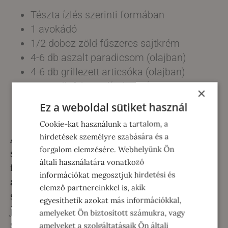
Tészta ízlés szerinti formában
1 avokádó
1/2 doboz zöld fűszeres sajtkrém
4-6 db aszalt paradicsom (olajban)
4-6 db grillezett articsóka (olajban)
10-12 db fekete olívabogyó
×
Parmezán
Ez a weboldal sütiket használ
só, bors
Cookie-kat használunk a tartalom, a
hirdetések személyre szabására és a
Amíg a tészta kifő, az avokádót a
forgalom elemzésére. Webhelyünk Ön
sajtkémmel összedolgozzuk, az zöldségeket
általi használatára vonatkozó
feldaraboljuk. A kifőtt forró tésztát először
információkat megosztjuk hirdetési és
a sajtkrémmel forgatjuk össze, hogy a hőtől
elemző partnereinkkel is, akik
szépen, mindenhová ráolvadjon, majd
egyesíthetik azokat más információkkal,
jöhetnek a zöldségek. Tálaláskor ízlés
amelyeket Ön biztosított számukra, vagy
szerint szórjuk meg parmezánnal.
amelyeket a szolgáltatásaik Ön általi