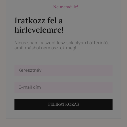
Ne maradj le!
Iratkozz fel a
hírlevelemre!
Nincs spam, viszont lesz sok olyan háttérinfó,
amit máshol nem osztok meg!
FELIRATKOZÁS