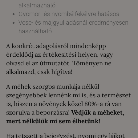
alkalmazható
Gyomor- és nyombélfekélyre hatásos
Vese- és májgyulladásnál eredményesen
használható
A konkrét adagolásról mindenképp
érdeklődj az értékesítési helyen, vagy
olvasd el az útmutatót. Töményen ne
alkalmazd, csak hígítva!
A méhek szorgos munkája nélkül
szegényebbek lennénk mi is, és a természet
is, hiszen a növények közel 80%-a rá van
szorulva a beporzásra!
Védjük a méheket,
mert nélkülük mi sem élhetünk!
Ha tetszett a bejegyzést, nyomj egy lájkot