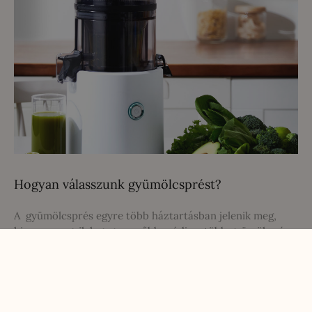
Hogyan válasszunk gyümölcsprést?
A gyümölcsprés egyre több háztartásban jelenik meg,
hiszen az egyik legegyszerűbb módja a több gyümölcs és
zöldség fogyasztásának. Én is nagyon régóta vágytam már
egy