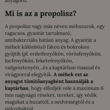
anyaghoz.
Mi is az a propolisz?
A propolisz vagy más néven méhszurok, egy
ragacsos, gyantát tartalmazó,
antibakteriális hatású anyag. A gyantát a
méhek különböző fákon és bokrokon
gyűjtik (pl. erdeifenyőkön, vörösfenyőkön,
lucfenyőkön, feketefenyőkön,
vadgesztenyén…és a kaptárban viasszal és
virágporral elegyítik.
A méhek ezt az
anyagot tömítőanyagként használják a
kaptárban
, hogy elfedjék vele a maximum 6
mm nagyságú réseket, tereket, így védik
magukat a huzattól, a nedvességtől és a
mikrobáktól.