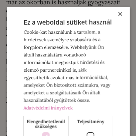
már az ókorban is használják gyógyászati
célokra. A méhgyanta B-, C-, E-vitamint és
×
biotint, nyomelemeket és ásványi
Ez a weboldal sütiket használ
anyagokat (vas, króm, réz, cink, mangán,
Cookie-kat használunk a tartalom, a
vanádium és szilícium), valamint
hirdetések személyre szabására és a
esszenciális zsírsavakat és enzimeket és sok
forgalom elemzésére. Webhelyünk Ön
más növényi hatóanyagot, úgynevezett
általi használatára vonatkozó
bioflavonoidot tartalmaz. Ezek mind
információkat megosztjuk hirdetési és
hozzájárulnak az egészséges
elemző partnereinkkel is, akik
egyesíthetik azokat más információkkal,
immunrendszer fenntartásához.
amelyeket Ön biztosított számukra, vagy
Hogyan lesz a propoliszból
amelyeket a szolgáltatásaik Ön általi
használatából gyűjtöttek össze.
tinktúra?
Adatvédelmi irányelvek
Az egyik legismertebb módszer, hogy a
Elengedhetetlenül
Teljesítmény
szükséges
propolisszal borított rácsot két napra