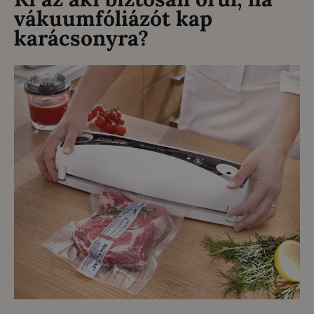
vákuumfóliázót kap
karácsonyra?