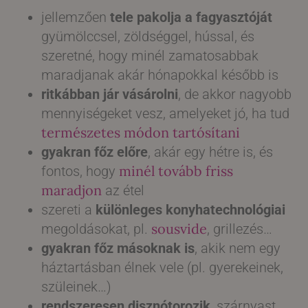
jellemzően
tele pakolja a fagyasztóját
gyümölccsel, zöldséggel, hússal, és
szeretné, hogy minél zamatosabbak
maradjanak akár hónapokkal később is
ritkábban jár vásárolni
, de akkor nagyobb
mennyiségeket vesz, amelyeket jó, ha tud
természetes módon tartósítani
gyakran főz előre
, akár egy hétre is, és
minél tovább friss
fontos, hogy
maradjon
az étel
szereti a
különleges konyhatechnológiai
sousvide
megoldásokat, pl.
, grillezés…
gyakran főz másoknak is
, akik nem egy
háztartásban élnek vele (pl. gyerekeinek,
szüleinek…)
rendszeresen disznótorozik
, szárnyast