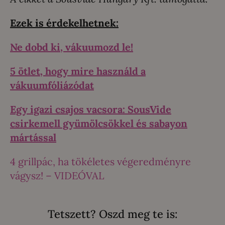
Ezek is érdekelhetnek:
Ne dobd ki, vákuumozd le!
5 ötlet, hogy mire használd a
vákuumfóliázódat
Egy igazi csajos vacsora: SousVide
csirkemell gyümölcsökkel és sabayon
mártással
4 grillpác, ha tökéletes végeredményre
vágysz! – VIDEÓVAL
Tetszett? Oszd meg te is: