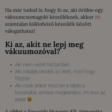
Ha már tudod is, hogy ki az, aki örülne egy
vákuumcsomagoló készüléknek, akkor
itt
számtalan különböző készülék között
válogathatsz!
Ki az, akit ne lepj meg
vákuumozóval?
Aki nem vezet háztartást
Aki inkább rendeli az ételt, mint hogy
főzzön
Aki csak akkor teszi be a lábát a
konyhába, amikor megkérdezi, mi lesz az
ebéd
A cikket a Sousvide Hungary Kft. támogatta.