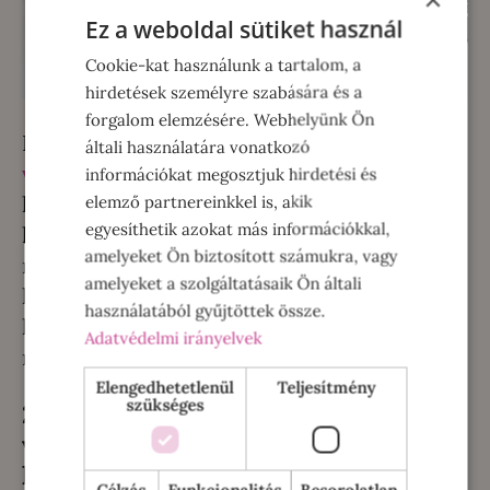
Ez a weboldal sütiket használ
Cookie-kat használunk a tartalom, a
hirdetések személyre szabására és a
forgalom elemzésére. Webhelyünk Ön
Ha nem, akkor először olvassunk utána a
általi használatára vonatkozó
vákuumcsomagolási eljárás előnyeinek
,
információkat megosztjuk hirdetési és
hogy tisztában legyünk azzal, mivel
elemző partnereinkkel is, akik
egyesíthetik azokat más információkkal,
készülünk meglepni valakit, hogy ha esetleg
amelyeket Ön biztosított számukra, vagy
rákérdeznek a fa alatt, hogy mi is az a
amelyeket a szolgáltatásaik Ön általi
készülék, röviden el tudjuk mondani, és ne
használatából gyűjtöttek össze.
kerüljünk kellemetlen helyzetbe, hogy mi
Adatvédelmi irányelvek
magunk sem tudjuk.
Elengedhetetlenül
Teljesítmény
szükséges
2. Gondoljuk végig, hogy az, akinek a
vákkumfóliázót adjuk, mire tudja a
legjobban használni?