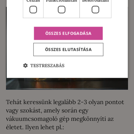
Célzás
Funkcionalitás
Besorolatlan
ÖSSZES ELFOGADÁSA
ÖSSZES ELUTASÍTÁSA
TESTRESZABÁS
Tehát keressünk legalább 2-3 olyan pontot
vagy szokást, amely során egy
vákuumcsomagoló gép megkönnyíti az
életet. Ilyen lehet pl.: