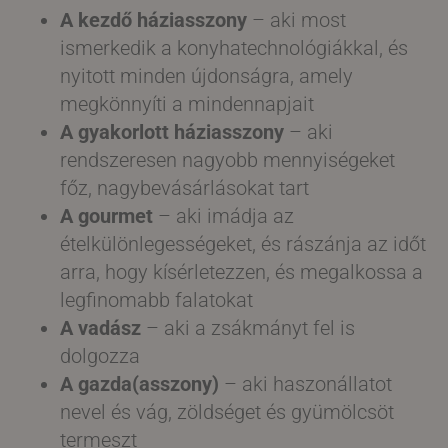
A kezdő háziasszony
– aki most
ismerkedik a konyhatechnológiákkal, és
nyitott minden újdonságra, amely
megkönnyíti a mindennapjait
A gyakorlott háziasszony
– aki
rendszeresen nagyobb mennyiségeket
főz, nagybevásárlásokat tart
A gourmet
– aki imádja az
ételkülönlegességeket, és rászánja az időt
arra, hogy kísérletezzen, és megalkossa a
legfinomabb falatokat
A vadász
– aki a zsákmányt fel is
dolgozza
A gazda(asszony)
– aki haszonállatot
nevel és vág, zöldséget és gyümölcsöt
termeszt