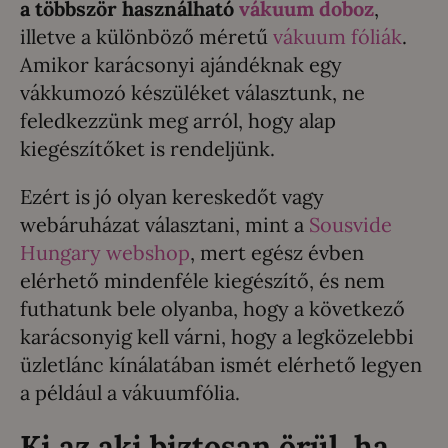
a többször használható
vákuum doboz
,
illetve a különböző méretű
vákuum fóliák
.
Amikor karácsonyi ajándéknak egy
vákkumozó készüléket választunk, ne
feledkezzünk meg arról, hogy alap
kiegészítőket is rendeljünk.
Ezért is jó olyan kereskedőt vagy
webáruházat választani, mint a
Sousvide
Hungary webshop
, mert egész évben
elérhető mindenféle kiegészítő, és nem
futhatunk bele olyanba, hogy a következő
karácsonyig kell várni, hogy a legközelebbi
üzletlánc kínálatában ismét elérhető legyen
a például a vákuumfólia.
Ki az aki biztosan örül, ha