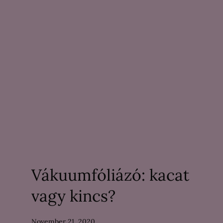
Vákuumfóliázó: kacat
vagy kincs?
November 21, 2020