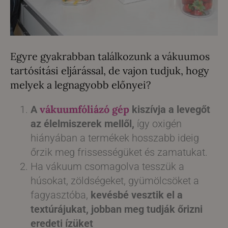
Egyre gyakrabban találkozunk a vákuumos
tartósítási eljárással, de vajon tudjuk, hogy
melyek a legnagyobb előnyei?
vákuumfóliázó gép
A
kiszívja a levegőt
az élelmiszerek mellől,
így oxigén
hiányában a termékek hosszabb ideig
őrzik meg frissességüket és zamatukat.
Ha vákuum csomagolva tesszük a
húsokat, zöldségeket, gyümölcsöket a
fagyasztóba,
kevésbé vesztik el a
textúrájukat, jobban meg tudják őrizni
eredeti ízüket