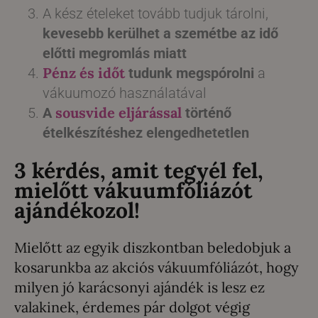
A kész ételeket tovább tudjuk tárolni,
kevesebb kerülhet a szemétbe az idő
előtti megromlás miatt
Pénz és időt
tudunk megspórolni
a
vákuumozó használatával
sousvide eljárással
A
történő
ételkészítéshez elengedhetetlen
3 kérdés, amit tegyél fel,
mielőtt vákuumfóliázót
ajándékozol!
Mielőtt az egyik diszkontban beledobjuk a
kosarunkba az akciós vákuumfóliázót, hogy
milyen jó karácsonyi ajándék is lesz ez
valakinek, érdemes pár dolgot végig