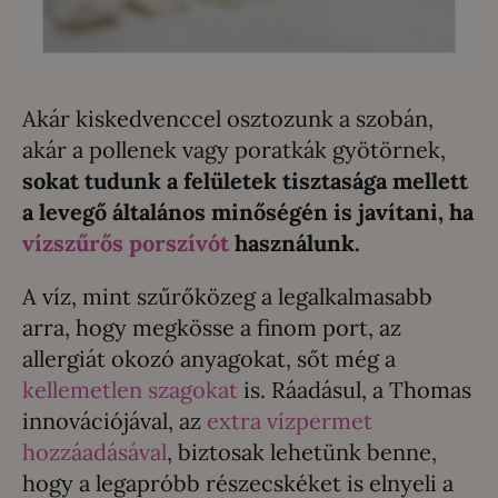
Akár kiskedvenccel osztozunk a szobán,
akár a pollenek vagy poratkák gyötörnek,
sokat tudunk a felületek tisztasága mellett
a levegő általános minőségén is javítani, ha
vízszűrős porszívót
használunk.
A víz, mint szűrőközeg a legalkalmasabb
arra, hogy megkösse a finom port, az
allergiát okozó anyagokat, sőt még a
kellemetlen szagokat
is. Ráadásul, a Thomas
innovációjával, az
extra vízpermet
hozzáadásával
, biztosak lehetünk benne,
hogy a legapróbb részecskéket is elnyeli a