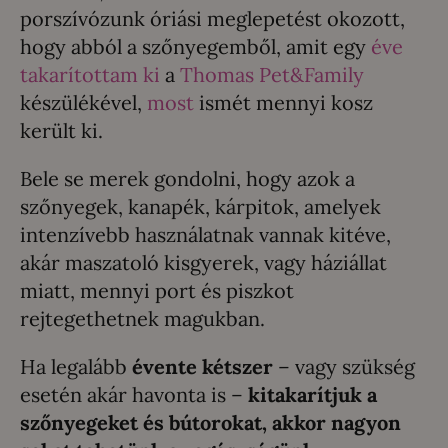
porszívózunk óriási meglepetést okozott,
hogy abból a szőnyegemből, amit egy
éve
takarítottam ki
a
Thomas Pet&Family
készülékével,
most
ismét mennyi kosz
került ki.
Bele se merek gondolni, hogy azok a
szőnyegek, kanapék, kárpitok, amelyek
intenzívebb használatnak vannak kitéve,
akár maszatoló kisgyerek, vagy háziállat
miatt, mennyi port és piszkot
rejtegethetnek magukban.
Ha legalább
évente kétszer
– vagy szükség
esetén akár havonta is –
kitakarítjuk a
szőnyegeket és bútorokat, akkor nagyon