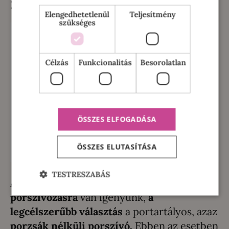
mindennapokhoz
Elengedhetetlenül
Teljesítmény
szükséges
Célzás
Funkcionalitás
Besorolatlan
ÖSSZES ELFOGADÁSA
ÖSSZES ELUTASÍTÁSA
TESTRESZABÁS
Amennyiben alap,
mindennapos
porszívózásra
van igényünk,
a
legcélszerűbb választás
a portartályos, azaz
porzsák nélküli porszívó.
Ebben az esetben