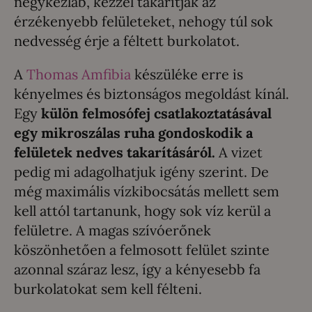
négykézláb, kézzel takarítják az
érzékenyebb felületeket, nehogy túl sok
nedvesség érje a féltett burkolatot.
A
Thomas Amfibia
készüléke erre is
kényelmes és biztonságos megoldást kínál.
Egy
külön felmosófej csatlakoztatásával
egy mikroszálas ruha gondoskodik a
felületek nedves takarításáról.
A vizet
pedig mi adagolhatjuk igény szerint. De
még maximális vízkibocsátás mellett sem
kell attól tartanunk, hogy sok víz kerül a
felületre. A magas szívóerőnek
köszönhetően a felmosott felület szinte
azonnal száraz lesz, így a kényesebb fa
burkolatokat sem kell félteni.