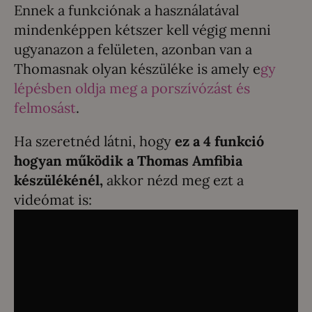
Ennek a funkciónak a használatával
mindenképpen kétszer kell végig menni
ugyanazon a felületen, azonban van a
Thomasnak olyan készüléke is amely e
gy
lépésben oldja meg a porszívózást és
felmosást
.
Ha szeretnéd látni, hogy
ez a 4 funkció
hogyan működik a Thomas Amfibia
készülékénél,
akkor nézd meg ezt a
videómat is: