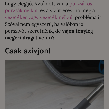
hogy elég jó. Aztán ott van a
porzsákos,
porzsák nélküli
és a vízfilteres, no meg a
vezetékes vagy vezeték nélküli
probléma is.
Szóval nem egyszerű, ha valóban jó
porszívót szeretnénk, de
vajon tényleg
megéri drágát venni?
Csak szívjon!