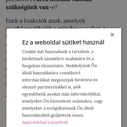
szükségünk van
-e?
Ezek a funkciók azok, amelyek
megkönnyíthetik a mindennapokat
, ha van
×
bármilyen olyan plusz tényező az
Ez a weboldal sütiket használ
otthonunkban, ami miatt extra takarításra
Cookie-kat használunk a tartalom, a
van szükségünk. Tipikusan ilyen,
ha
hirdetések személyre szabására és a
háziállat él a lakásban, vagy allergiában
forgalom elemzésére. Webhelyünk Ön
szenved az egyik családtagunk,
esetleg
általi használatára vonatkozó
kényesebb burkolatok vannak, és félünk,
információkat megosztjuk hirdetési és
hogy a hagyományos felmosó feláztathatja.
elemző partnereinkkel is, akik
egyesíthetik azokat más információkkal,
Valamelyikben magadra ismertél? Akkor
amelyeket Ön biztosított számukra, vagy
mutatom a megoldásokat!
amelyeket a szolgáltatásaik Ön általi
használatából gyűjtöttek össze.
Porzsák nélküli porszívó a
Adatvédelmi irányelvek