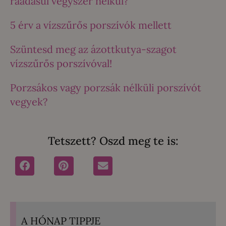
ráadásul vegyszer nélkül?
5 érv a vízszűrős porszívók mellett
Szüntesd meg az ázottkutya-szagot
vízszűrős porszívóval!
Porzsákos vagy porzsák nélküli porszívót
vegyek?
Tetszett? Oszd meg te is:
A HÓNAP TIPPJE