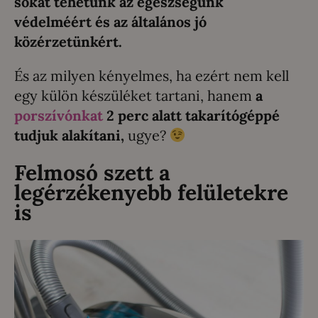
sokat tehetünk az egészségünk
védelméért és az általános jó
közérzetünkért.
És az milyen kényelmes, ha ezért nem kell
egy külön készüléket tartani, hanem
a
porszívónkat
2 perc alatt takarítógéppé
tudjuk alakítani,
ugye?
Felmosó szett a
legérzékenyebb felületekre
is