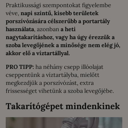
Praktikussági szempontokat figyelembe
véve,
napi szintű, kisebb területek
porszívózására célszerűbb a portartály
használata
, azonban
a heti
nagytakarításhoz, vagy ha úgy érezzük a
szoba levegőjének a minősége nem elég jó,
akkor elő a víztartállyal.
PRO TIPP:
ha néhány csepp illóolajat
cseppentünk a víztartályba, mielőtt
megkezdjük a porszívózást, extra
frissességet vihetünk a szoba levegőjébe.
Takarítógépet mindenkinek