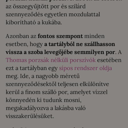
az összegyűjtött por és szilárd
szennyeződés egyetlen mozdulattal
kiborítható a kukába.
Azonban az
fontos szempont
minden
esetben, hogy
a tartályból ne szállhasson
vissza a szoba levegőjébe semmilyen por
. A
Thomas porzsák nélküli porszívók
esetében
ezt a tartályban egy
sípos rendszer oldja
meg. Ide, a nagyobb méretű
szennyeződésektől teljesen elkülönítve
kerül a finom szálló por, amelyet vízzel
könnyedén ki tudunk mosni,
megakadályozva a lakásba való
visszakerülésüket.