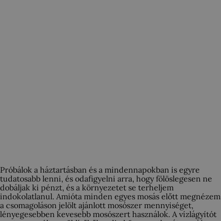
Próbálok a háztartásban és a mindennapokban is egyre
tudatosabb lenni, és odafigyelni arra, hogy fölöslegesen ne
dobáljak ki pénzt, és a környezetet se terheljem
indokolatlanul. Amióta minden egyes mosás előtt megnézem
a csomagoláson jelölt ajánlott mosószer mennyiséget,
lényegesebben kevesebb mosószert használok. A vízlágyítót