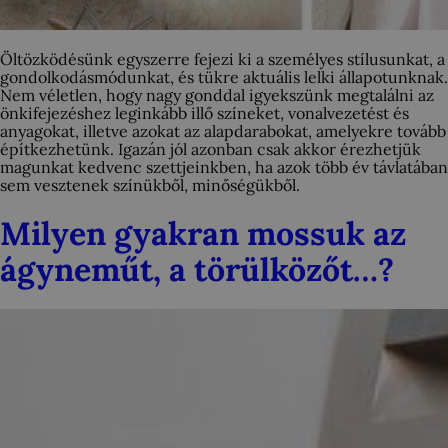
Öltözködésünk egyszerre fejezi ki a személyes stílusunkat, a
gondolkodásmódunkat, és tükre aktuális lelki állapotunknak.
Nem véletlen, hogy nagy gonddal igyekszünk megtalálni az
önkifejezéshez leginkább illő színeket, vonalvezetést és
anyagokat, illetve azokat az alapdarabokat, amelyekre tovább
építkezhetünk. Igazán jól azonban csak akkor érezhetjük
magunkat kedvenc szettjeinkben, ha azok több év távlatában
sem vesztenek színükből, minőségükből.
Milyen gyakran mossuk az
ágyneműt, a törülközőt…?