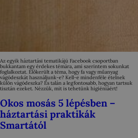
Az egyik háztartási tematikájú Facebook csoportban
bukkantam egy érdekes témára, ami szerintem sokunkat
foglalkoztat. Előkerült a téma, hogy fa vagy műanyag
vágódeszkát használjunk-e? Kell-e mindenféle ételnek
külön vágódeszka? És talán a legfontosabb, hogyan tartsuk
tisztán ezeket. Nézzük, mit is tehetünk higiéniáért!
Okos mosás 5 lépésben –
háztartási praktikák
Smartától