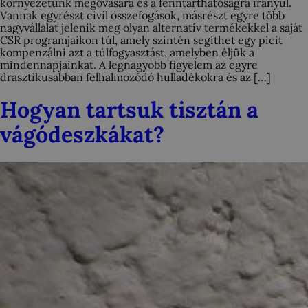
környezetünk megóvására és a fenntarthatóságra irányul.
Vannak egyrészt civil összefogások, másrészt egyre több
nagyvállalat jelenik meg olyan alternatív termékekkel a saját
CSR programjaikon túl, amely szintén segíthet egy picit
kompenzálni azt a túlfogyasztást, amelyben éljük a
mindennapjainkat. A legnagyobb figyelem az egyre
drasztikusabban felhalmozódó hulladékokra és az […]
Hogyan tartsuk tisztán a
vágódeszkákat?