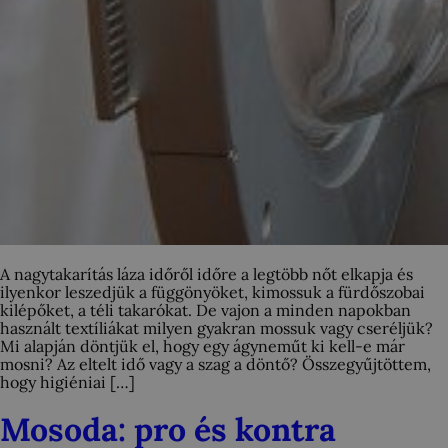
A nagytakarítás láza időről időre a legtöbb nőt elkapja és
ilyenkor leszedjük a függönyöket, kimossuk a fürdőszobai
kilépőket, a téli takarókat. De vajon a minden napokban
használt textíliákat milyen gyakran mossuk vagy cseréljük?
Mi alapján döntjük el, hogy egy ágyneműt ki kell-e már
mosni? Az eltelt idő vagy a szag a döntő? Összegyűjtöttem,
hogy higiéniai […]
Mosoda: pro és kontra