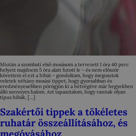
Miután a szombati első mosásom a tervezett 1 óra 40 perc
helyett majdnem 5 óra alatt futott le – és nem először
követtem el ezt a hibát – gondoltam, hogy megosztok
veletek néhány mosási tippet, hogy gyorsabban és
eredményesebben pörögjön ki a hétvégére már hegyekben
álló szennyes halom. Azt tapasztalom, hogy vannak olyan
típus hibák, […]
Szakértői tippek a tökéletes
ruhatár összeállításához, és
megóvásához