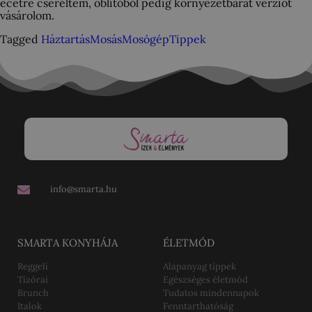
ecetre cseréltem, öblítőből pedig környezetbarát verziót
vásárolom.
Tagged
Háztartás
Mosás
Mosógép
Tippek
info@smarta.hu
SMARTA KONYHÁJA
ÉLETMÓD
Reggeli
Alapanyag tippek
Tízórai
Egészséges életmód
Brunch
Tudatos mindennapok
Italok
Fenntarthatóság