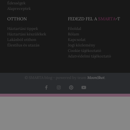
Édességek
Alapreceptek
OTTHON
FEDEZD FEL A
SMARTA
-T
Háztartási tippek
Főoldal
Háztartási készülékek
Rólam
Lakásból otthon
Kapcsolat
Élestílus és utazás
Jogi közlemény
Cookie tájékoztató
Adatvédelmi tájékoztató
© SMARTA blog - powered by team
MoonShot
.