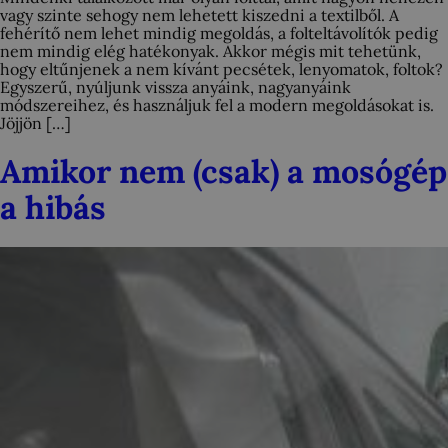
vagy szinte sehogy nem lehetett kiszedni a textilből. A
fehérítő nem lehet mindig megoldás, a folteltávolítók pedig
nem mindig elég hatékonyak. Akkor mégis mit tehetünk,
hogy eltűnjenek a nem kívánt pecsétek, lenyomatok, foltok?
Egyszerű, nyúljunk vissza anyáink, nagyanyáink
módszereihez, és használjuk fel a modern megoldásokat is.
Jöjjön […]
Amikor nem (csak) a mosógép
a hibás