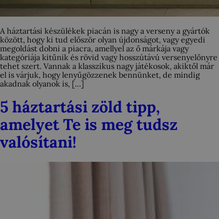
A háztartási készülékek piacán is nagy a verseny a gyártók
között, hogy ki tud először olyan újdonságot, vagy egyedi
megoldást dobni a piacra, amellyel az ő márkája vagy
kategóriája kitűnik és rövid vagy hosszútávú versenyelőnyre
tehet szert. Vannak a klasszikus nagy játékosok, akiktől már
el is várjuk, hogy lenyűgözzenek bennünket, de mindig
akadnak olyanok is, […]
5 háztartási zöld tipp,
amelyet Te is meg tudsz
valósítani!