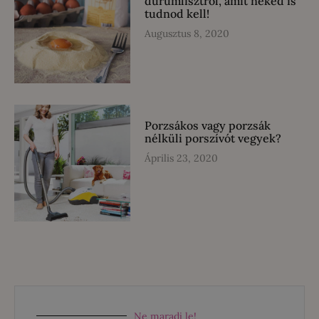
durumlisztről, amit neked is
tudnod kell!
Augusztus 8, 2020
Porzsákos vagy porzsák
nélküli porszívót vegyek?
Április 23, 2020
Ne maradj le!