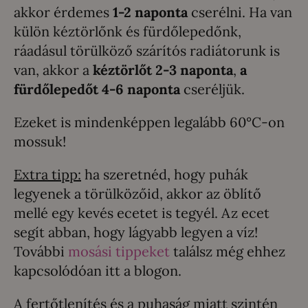
akkor érdemes
1-2 naponta
cserélni. Ha van
külön kéztörlőnk és fürdőlepedőnk,
ráadásul törülköző szárítós radiátorunk is
van, akkor a
kéztörlőt 2-3 naponta
,
a
fürdőlepedőt 4-6 naponta
cseréljük.
Ezeket is mindenképpen legalább 60°C-on
mossuk!
Extra tipp:
ha szeretnéd, hogy puhák
legyenek a törülközőid, akkor az öblítő
mellé egy kevés ecetet is tegyél. Az ecet
segít abban, hogy lágyabb legyen a víz!
További
mosási tippeket
találsz még ehhez
kapcsolódóan itt a blogon.
A fertőtlenítés és a puhaság miatt szintén