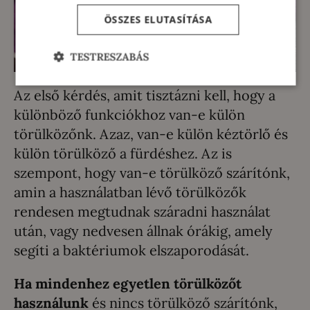
ÖSSZES ELUTASÍTÁSA
TESTRESZABÁS
Az első kérdés, amit tisztázni kell, hogy a
különböző funkciókhoz van-e külön
törülközőnk. Azaz, van-e külön kéztörlő és
külön törülköző a fürdéshez. Az is
szempont, hogy van-e törülköző szárítónk,
amin a használatban lévő törülközők
rendesen megtudnak száradni használat
után, vagy nedvesen állnak órákig, amely
segíti a baktériumok elszaporodását.
Ha mindenhez egyetlen törülközőt
használunk
és nincs törülköző szárítónk,