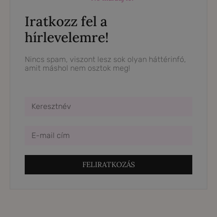
Iratkozz fel a
hírlevelemre!
Nincs spam, viszont lesz sok olyan háttérinfó,
amit máshol nem osztok meg!
FELIRATKOZÁS