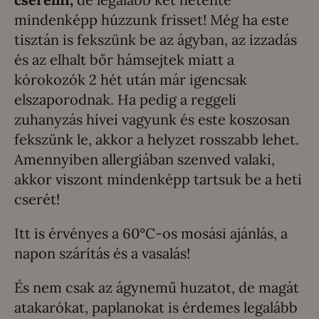
mindenképp húzzunk frisset! Még ha este
tisztán is fekszünk be az ágyban, az izzadás
és az elhalt bőr hámsejtek miatt a
kórokozók 2 hét után már igencsak
elszaporodnak. Ha pedig a reggeli
zuhanyzás hívei vagyunk és este koszosan
fekszünk le, akkor a helyzet rosszabb lehet.
Amennyiben allergiában szenved valaki,
akkor viszont mindenképp tartsuk be a heti
cserét!
Itt is érvényes a 60°C-os mosási ajánlás, a
napon szárítás és a vasalás!
És nem csak az ágynemű huzatot, de magát
atakarókat, paplanokat is érdemes legalább