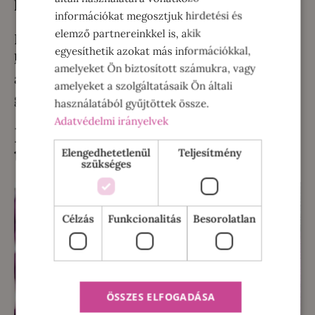
legalább 60°C-on mossuk.
információkat megosztjuk hirdetési és
elemző partnereinkkel is, akik
Ezeknél a textileknél gyakran előfordul,
egyesíthetik azokat más információkkal,
hogy extra
folt eltávolításra
van szükség,
amelyeket Ön biztosított számukra, vagy
amiről még a mosás megkezdése előtt kell
amelyeket a szolgáltatásaik Ön általi
gondoskodnunk.
használatából gyűjtöttek össze.
Adatvédelmi irányelvek
Milyen gyakran mossuk a
törülközőt?
Elengedhetetlenül
Teljesítmény
szükséges
Célzás
Funkcionalitás
Besorolatlan
ÖSSZES ELFOGADÁSA