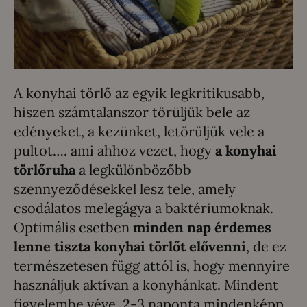
A konyhai törlő az egyik legkritikusabb,
hiszen számtalanszor törüljük bele az
edényeket, a kezünket, letörüljük vele a
pultot…. ami ahhoz vezet, hogy
a konyhai
törlőruha
a legkülönbözőbb
szennyeződésekkel lesz tele, amely
csodálatos melegágya a baktériumoknak.
Optimális esetben
minden nap érdemes
lenne tiszta konyhai törlőt elővenni
, de ez
természetesen függ attól is, hogy mennyire
használjuk aktívan a konyhánkat. Mindent
figyelembe véve, 2-3 naponta mindenképp