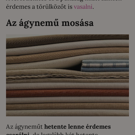
érdemes a törülközőt is
vasalni
.
Az ágynemű mosása
Az ágyneműt
hetente lenne érdemes
cserélni,
de legalább két hetente