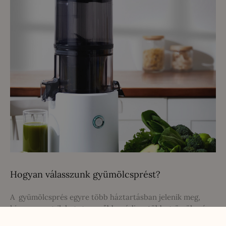
Hogyan válasszunk gyümölcsprést?
A gyümölcsprés egyre több háztartásban jelenik meg,
hiszen az egyik legegyszerűbb módja a több gyümölcs és
zöldség fogyasztásának. Én is nagyon régóta vágytam már