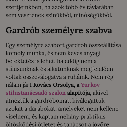
szettjeinkben, ha azok több év távlatában
sem vesztenek színükből, minőségükből.
Gardrób személyre szabva
Egy személyre szabott gardrób összeállítása
komoly munka, és nem kevés anyagi
befektetés is lehet, ha eddig nem a
stílusunknak és alkatunknak megfelelően
voltak összeválogatva a ruháink. Nem rég
nálam járt
Kovács Orsolya, a
Yurkov
stílustanácsadó szalon
alapítója
, akivel
átnéztük a gardróbomat, kiválogattuk
azokat a darabokat, amelyeket nem kellene
viselnem, és kaptam néhány praktikus
öltözködési ötletet és tanácsot a jövőre