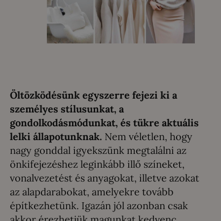
Öltözködésünk egyszerre fejezi ki a
személyes stílusunkat, a
gondolkodásmódunkat, és tükre aktuális
lelki állapotunknak.
Nem véletlen, hogy
nagy gonddal igyekszünk megtalálni az
önkifejezéshez leginkább illő színeket,
vonalvezetést és anyagokat, illetve azokat
az alapdarabokat, amelyekre tovább
építkezhetünk. Igazán jól azonban csak
akkor érezhetjük magunkat kedvenc