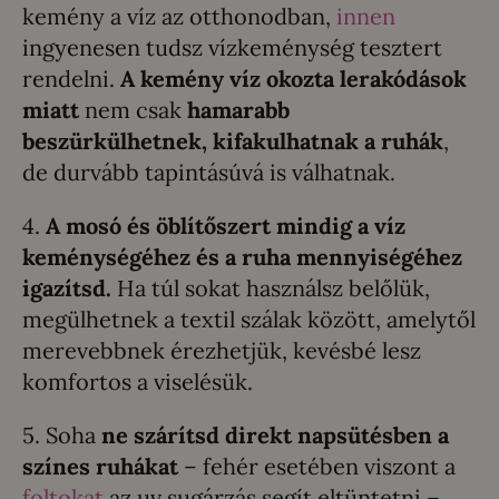
kemény a víz az otthonodban,
innen
ingyenesen tudsz vízkeménység tesztert
rendelni.
A kemény víz okozta lerakódások
miatt
nem csak
hamarabb
beszürkülhetnek, kifakulhatnak a ruhák
,
de durvább tapintásúvá is válhatnak.
4.
A mosó és öblítőszert mindig a víz
keménységéhez és a ruha mennyiségéhez
igazítsd.
Ha túl sokat használsz belőlük,
megülhetnek a textil szálak között, amelytől
merevebbnek érezhetjük, kevésbé lesz
komfortos a viselésük.
5. Soha
ne szárítsd direkt napsütésben a
színes ruhákat
– fehér esetében viszont a
foltokat
az uv sugárzás segít eltüntetni –