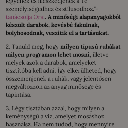
legyenek és illeszkedjenek a Te
személyiségedhez és stílusodhoz.”-
tanácsolja Orsi
.
A minőségi alapanyagokból
készült darabok, kevésbé fakulnak,
bolyhosodnak, veszítik el a tartásukat.
2. Tanuld meg, hogy
milyen típusú ruhákat
milyen programon lehet mosni
, illetve
melyek azok a darabok, amelyeket
tisztítóba kell adni. Így elkerülheted, hogy
összemenjenek a ruhák, vagy jelentősen
megváltozzon az anyag minősége és
tapintása.
3. Légy tisztában azzal, hogy milyen a
keménységű a víz, amelyet mosáshoz
használsz. Ha nem tudod, hogy mennyire