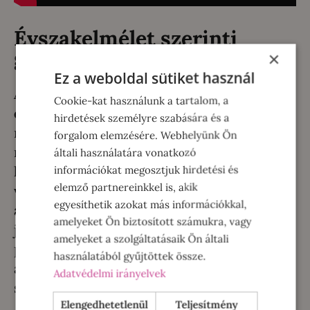
Évszakelmélet szerinti
gardrób
×
Ez a weboldal sütiket használ
Az évszakelmélet szerint
mindannyian
Cookie-kat használunk a tartalom, a
egy-egy évszak-típust képviselünk
, így
hirdetések személyre szabására és a
más alapszínekkel tudjuk kihozni
forgalom elemzésére. Webhelyünk Ön
magunkból a maximumot. Ahhoz azonban,
általi használatára vonatkozó
hogy a ruháink hosszú időn át kiemeljék a
információkat megosztjuk hirdetési és
elemző partnereinkkel is, akik
vonásainkat, nem szabad, hogy veszítsenek
egyesíthetik azokat más információkkal,
a színükből. A lágy vízzel való mosás ehhez
amelyeket Ön biztosított számukra, vagy
járulhat hozzá, így megelőzhető, hogy
amelyeket a szolgáltatásaik Ön általi
például egy tél típusú, kontrasztos
használatából gyűjtöttek össze.
árnyalatokból építkező ruhatár nyár típusú
Adatvédelmi irányelvek
színekké fakuljon.
Elengedhetetlenül
Teljesítmény