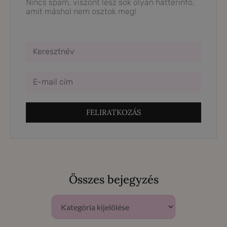
Nincs spam, viszont lesz sok olyan háttérinfó,
amit máshol nem osztok meg!
FELIRATKOZÁS
Összes bejegyzés