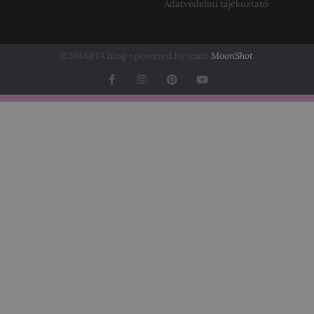
Adatvédelmi tájékoztató
© SMARTA blog - powered by team
MoonShot
.