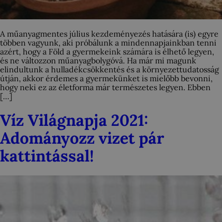
A műanyagmentes július kezdeményezés hatására (is) egyre
többen vagyunk, aki próbálunk a mindennapjainkban tenni
azért, hogy a Föld a gyermekeink számára is élhető legyen,
és ne változzon műanyagbolygóvá. Ha már mi magunk
elindultunk a hulladékcsökkentés és a környezettudatosság
útján, akkor érdemes a gyermekünket is mielőbb bevonni,
hogy neki ez az életforma már természetes legyen. Ebben
[…]
Víz Világnapja 2021:
Adományozz vizet pár
kattintással!