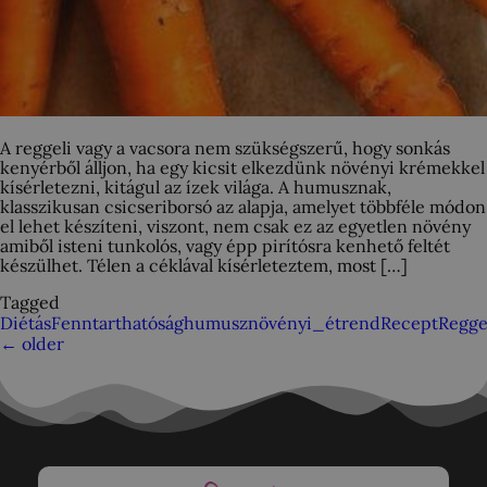
A reggeli vagy a vacsora nem szükségszerű, hogy sonkás
kenyérből álljon, ha egy kicsit elkezdünk növényi krémekkel
kísérletezni, kitágul az ízek világa. A humusznak,
klasszikusan csicseriborsó az alapja, amelyet többféle módon
el lehet készíteni, viszont, nem csak ez az egyetlen növény
amiből isteni tunkolós, vagy épp pirítósra kenhető feltét
készülhet. Télen a céklával kísérleteztem, most […]
Tagged
Diétás
Fenntarthatóság
humusz
növényi_étrend
Recept
Regge
←
older