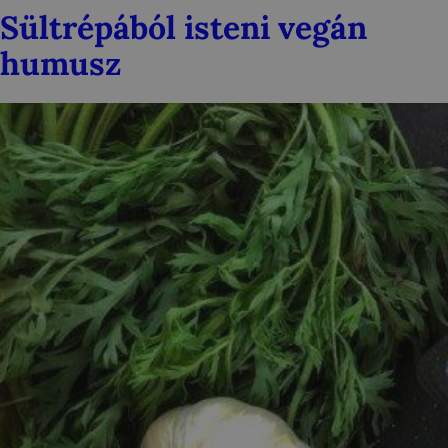
Sültrépából isteni vegán
humusz