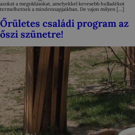
azokat a megoldásokat, amelyekkel kevesebb hulladékot
termelhetnek a mindennapjaikban. De vajon milyen […]
Őrületes családi program az
őszi szünetre!