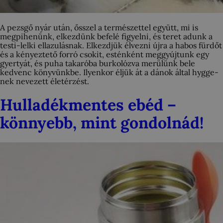
A pezsgő nyár után, ősszel a természettel együtt, mi is
megpihenünk, elkezdünk befelé figyelni, és teret adunk a
testi-lelki ellazulásnak. Elkezdjük élvezni újra a habos fürdőt
és a kényeztető forró csokit, esténként meggyújtunk egy
gyertyát, és puha takaróba burkolózva merülünk bele
kedvenc könyvünkbe. Ilyenkor éljük át a dánok által hygge-
nek nevezett életérzést.
Hulladékmentes ebéd –
könnyebb, mint gondolnád!