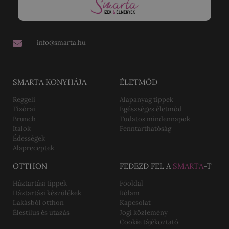
info@smarta.hu
SMARTA KONYHÁJA
ÉLETMÓD
Reggeli
Alapanyag tippek
Tízórai
Egészséges életmód
Brunch
Tudatos mindennapok
Italok
Fenntarthatóság
Édességek
Alapreceptek
OTTHON
FEDEZD FEL A
SMARTA
-T
Háztartási tippek
Főoldal
Háztartási készülékek
Rólam
Lakásból otthon
Kapcsolat
Élestílus és utazás
Jogi közlemény
Cookie tájékoztató