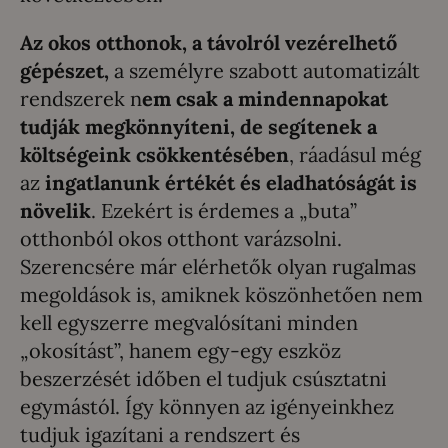
Az okos otthonok, a távolról vezérelhető
gépészet,
a személyre szabott automatizált
rendszerek n
em csak a mindennapokat
tudják megkönnyíteni, de segítenek a
költségeink csökkentésében
, ráadásul még
az
ingatlanunk értékét és eladhatóságát is
növelik
. Ezekért is érdemes a „buta”
otthonból okos otthont varázsolni.
Szerencsére már elérhetők olyan rugalmas
megoldások is, amiknek köszönhetően nem
kell egyszerre megvalósítani minden
„okosítást”, hanem egy-egy eszköz
beszerzését időben el tudjuk csúsztatni
egymástól. Így könnyen az igényeinkhez
tudjuk igazítani a rendszert és