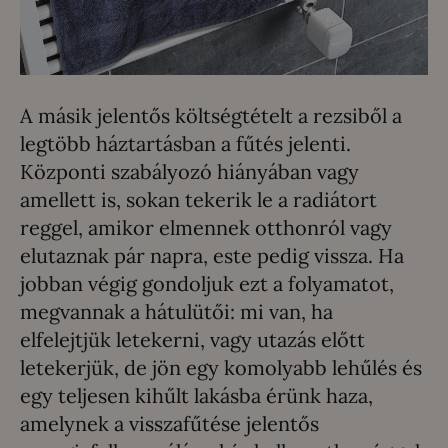
A másik jelentős költségtételt a rezsiből a
legtöbb háztartásban a fűtés jelenti.
Központi szabályozó hiányában vagy
amellett is, sokan tekerik le a radiátort
reggel, amikor elmennek otthonról vagy
elutaznak pár napra, este pedig vissza. Ha
jobban végig gondoljuk ezt a folyamatot,
megvannak a hátulütői: mi van, ha
elfelejtjük letekerni, vagy utazás előtt
letekerjük, de jön egy komolyabb lehűlés és
egy teljesen kihűlt lakásba érünk haza,
amelynek a visszafűtése jelentős