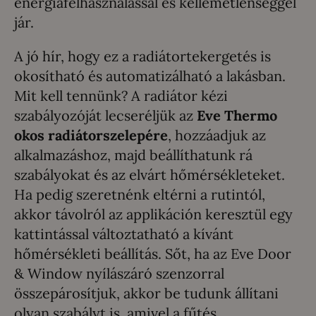
energiafelhasználással és kellemetlenséggel
jár.
A jó hír, hogy ez a radiátortekergetés is
okosítható és automatizálható a lakásban.
Mit kell tennünk? A radiátor kézi
szabályozóját lecseréljük az
Eve Thermo
okos radiátorszelepére
, hozzáadjuk az
alkalmazáshoz, majd beállíthatunk rá
szabályokat és az elvárt hőmérsékleteket.
Ha pedig szeretnénk eltérni a rutintól,
akkor távolról az applikáción keresztül egy
kattintással változtatható a kívánt
hőmérsékleti beállítás. Sőt, ha az Eve Door
& Window nyílászáró szenzorral
összepárosítjuk, akkor be tudunk állítani
olyan szabályt is, amivel a fűtés