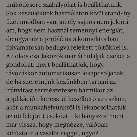
működésére szabályokat is beállíthatunk.
Sok készülékünk használaton kívül stand-by
üzemmódban van, amely sajnos nem jelenti
azt, hogy nem használ semennyi energiát,
de ugyanez a probléma a konnektorban
folyamatosan bedugva felejtett töltőkkel is.
Az okos csatlakozók már áthidalják ezeket a
gondokat, mert beállíthatjuk, hogy
távozáskor automatikusan lekapcsoljanak,
de ha szeretnénk kezünkben tartani az
irányítást természetesen bármikor az
applikáción keresztül kezelhető az eszköz,
akár a munkahelyünkről is lekapcsolhatjuk
az ottfelejtett eszközt – ki hányszor ment
már vissza, hogy megnézze, valóban
kihúzta-e a vasalót reggel, ugye?