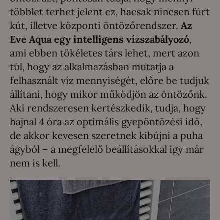
többlet terhet jelent ez, hacsak nincsen fúrt
kút, illetve központi öntözőrendszer.
Az
Eve Aqua egy intelligens vízszabályozó
,
ami ebben tökéletes társ lehet, mert azon
túl, hogy az alkalmazásban mutatja a
felhasznált víz mennyiségét, előre be tudjuk
állítani, hogy mikor működjön az öntözőnk.
Aki rendszeresen kertészkedik, tudja, hogy
hajnal 4 óra az optimális gyepöntözési idő,
de akkor kevesen szeretnek kibújni a puha
ágyból – a megfelelő beállításokkal így már
nem is kell.