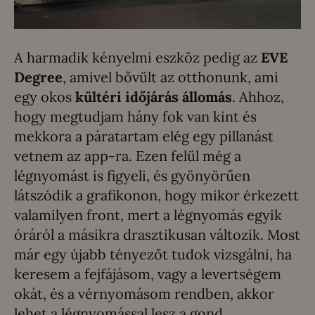
A harmadik kényelmi eszköz pedig az
EVE
Degree
, amivel bővült az otthonunk, ami
egy okos
kültéri időjárás állomás
. Ahhoz,
hogy megtudjam hány fok van kint és
mekkora a páratartam elég egy pillanást
vetnem az app-ra. Ezen felül még a
légnyomást is figyeli, és gyönyörűen
látszódik a grafikonon, hogy mikor érkezett
valamilyen front, mert a légnyomás egyik
óráról a másikra drasztikusan változik. Most
már egy újabb tényezőt tudok vizsgálni, ha
keresem a fejfájásom, vagy a levertségem
okát, és a vérnyomásom rendben, akkor
lehet a légnyomással lesz a gond.