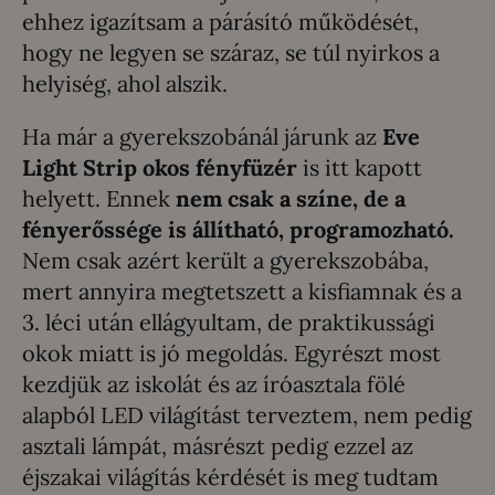
ehhez igazítsam a párásító működését,
hogy ne legyen se száraz, se túl nyirkos a
helyiség, ahol alszik.
Ha már a gyerekszobánál járunk az
Eve
Light Strip okos fényfüzér
is itt kapott
helyett. Ennek
nem csak a színe, de a
fényerőssége is állítható, programozható.
Nem csak azért került a gyerekszobába,
mert annyira megtetszett a kisfiamnak és a
3. léci után ellágyultam, de praktikussági
okok miatt is jó megoldás. Egyrészt most
kezdjük az iskolát és az íróasztala fölé
alapból LED világítást terveztem, nem pedig
asztali lámpát, másrészt pedig ezzel az
éjszakai világítás kérdését is meg tudtam