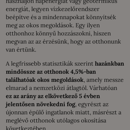
használjon napenergiát vagy geotermikus
energiát, legyen vízkezelőrendszer
beépítve és a mindennapokat könnyítsék
meg az okos megoldások. Egy ilyen
otthonhoz könnyű hozzászokni, hiszen
megvan az az érzésünk, hogy az otthonunk
van értünk.
A legfrissebb statisztikák szerint
hazánkban
mindössze az otthonok 4,5%-ban
találhatóak okos megoldások
, amely messze
elmarad a nemzetközi átlagtól. Várhatóan
ez az arány az elkövetkező 5 évben
jelentősen növekedni fog
, egyrészt az
újonnan épülő ingatlanok miatt, másrészt a
meglévő otthonok utólagos okosítása
következtében.