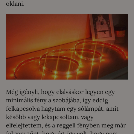
oldani.
Még igényli, hogy elalváskor legyen egy
minimális fény a szobájába, így eddig
felkapcsolva hagytam egy sólámpát, amit
később vagy lekapcsoltam, vagy
elfelejtettem, és a reggeli fényben meg már
fel sem tűnt, hogy ég, így volt, hogy nem