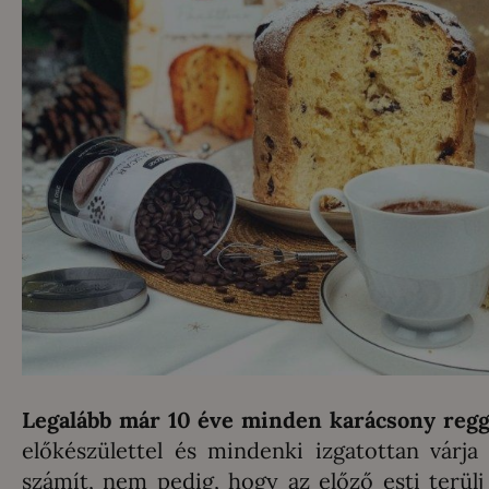
Legalább már 10 éve minden karácsony regg
előkészülettel és mindenki izgatottan várj
számít, nem pedig, hogy az előző esti terülj