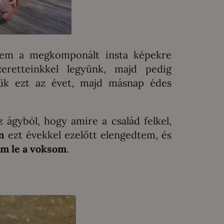
 nem a megkomponált insta képekre
retteinkkel legyünk, majd pedig
jük ezt az évet, majd másnap édes
 ágyból, hogy amire a család felkel,
n
ezt évekkel ezelőtt elengedtem, és
tam le a voksom
.