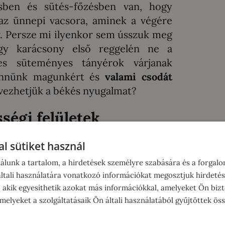
sben és sütés-főzésben van, hogy
az ünnepi vacsora, aminek a végére
r. Persze mi ilyenkor sem ússzuk meg
hogy karácsony első reggelén ne a
es süteményes tányérok várjanak
ennünk magunkért és
valami csodát
élvezhetjük a békés nyugalmat?
ségi felületek
ról és a karácsonyi teendőkről az
l sütiket használ
lőtt egységesen szinte mindenki azt
álunk a tartalom, a hirdetések személyre szabására és a forgal
tali használatára vonatkozó információkat megosztjuk hirdetés
, akik egyesíthetik azokat más információkkal, amelyeket Ön bizt
e legyen és beájulhassak végre a
elyeket a szolgáltatásaik Ön általi használatából gyűjtöttek ös