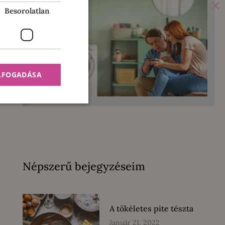
×
Besorolatlan
ELFOGADÁSA
Népszerű bejegyzéseim
A tökéletes pite tészta
Január 21, 2022