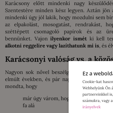
Karácsony előtt mindenki nagy készülődé
Szentestére minden kész legyen. Aztán jön 
mindenki úgy jól lakik, hogy mozdulni sem bí
az elpakolást, mosogatást, rendrakást, 
széttépett csomagoló papírok és az ür
bennünket. Vajon
ilyenkor ismét
ki kell t
alkotni reggelire vagy lazíthatunk mi is
, és 
Karácsonyi valóság vs. a közös
Nagyon sok nővel beszélgettem a karácsony
Ez a webolda
elmúlt években, és pár nappal az ünnepek e
Cookie-kat haszn
mondta, hogy
Webhelyünk Ön ál
partnereinkkel is
már úgy várom, hogy december 24. est
számukra, vagy am
fa alá
irányelvek