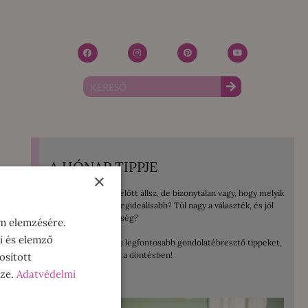
A HÓNAP TIPPJE
×
Mosógép vásárlás előtt állsz, de bizonytalan vagy, hogy melyik
lenne számodra a legideálisabb? Túl nagy a választék, és jól
jönne egy kis segítség?
om elemzésére.
i és elemző
Összegyűjtöttem a legfontosabb gondolatébresztő tippeket,
amelyek segítenek a döntésben!
osított
sze.
Adatvédelmi
ELOLVASOM!