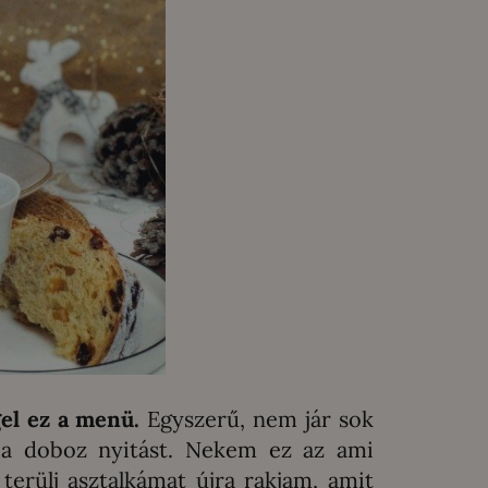
el ez a menü.
Egyszerű, nem jár sok
a a doboz nyitást. Nekem ez az ami
 terülj asztalkámat újra rakjam, amit