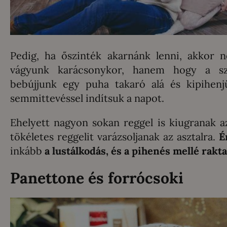
Pedig, ha őszinték akarnánk lenni, akkor
vágyunk karácsonykor, hanem hogy a sze
bebújjunk egy puha takaró alá és kipihen
semmittevéssel indítsuk a napot.
Ehelyett nagyon sokan reggel is kiugranak az
tökéletes reggelit varázsoljanak az asztalra.
É
inkább
a lustálkodás, és a pihenés mellé rak
Panettone és forrócsoki