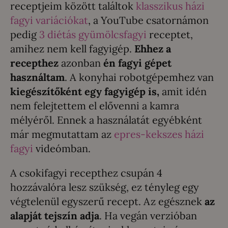
receptjeim között találtok
klasszikus házi
fagyi variációkat
, a YouTube csatornámon
pedig
3 diétás gyümölcsfagyi
receptet,
amihez nem kell fagyigép.
Ehhez a
recepthez
azonban
én fagyi gépet
használtam
. A konyhai robotgépemhez van
kiegészítőként egy fagyigép is,
amit idén
nem felejtettem el elővenni a kamra
mélyéről. Ennek a használatát egyébként
már megmutattam az
epres-kekszes házi
fagyi
videómban.
A csokifagyi recepthez csupán 4
hozzávalóra lesz szükség, ez tényleg egy
végtelenül egyszerű recept. Az egésznek
az
alapját tejszín adja
. Ha vegán verzióban