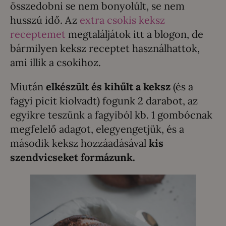
összedobni se nem bonyolúlt, se nem
husszú idő. Az
extra csokis keksz
receptemet
megtaláljátok itt a blogon, de
bármilyen keksz receptet használhattok,
ami illik a csokihoz.
Miután
elkészült és kihűlt a keksz
(és a
fagyi picit kiolvadt) fogunk 2 darabot, az
egyikre teszünk a fagyiból kb. 1 gombócnak
megfelelő adagot, elegyengetjük, és a
második keksz hozzáadásával
kis
szendvicseket formázunk.