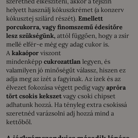
szeretnéd elkészíteni, akkor a tejszín
helyett használj kókuszkrémet (a konzerv
kókusztej szilárd részét).
Emellett
porcukorra, vagy finomszemű édesítőre
lesz szükségünk,
attól függően, hogy a zsír
mellé elfér-e még egy adag cukor is.
A
kakaópor
viszont
mindenképp
cukrozattlan
legyen, és
valamilyen jó minőségűt válassz, hiszen ez
adja meg az ízét a fagyinak. Az ízek és az
élvezet fokozása végett pedig vagy
apróra
tört csokis kekszet
vagy csoki chipset
adhatunk hozzá. Ha tényleg extra csokissá
szeretnéd varázsolni adj hozzá mind a
kettőből.
A jégkrémszendvics második lépése,