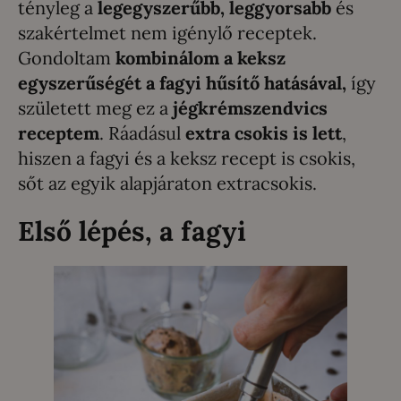
tényleg a
legegyszerűbb, leggyorsabb
és
szakértelmet nem igénylő receptek.
Gondoltam
kombinálom a keksz
egyszerűségét a fagyi hűsítő hatásával,
így
született meg ez a
jégkrémszendvics
receptem
. Ráadásul
extra csokis is lett
,
hiszen a fagyi és a keksz recept is csokis,
sőt az egyik alapjáraton extracsokis.
Első lépés, a fagyi