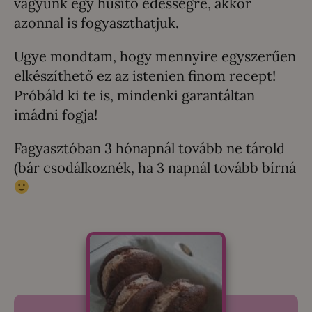
vágyunk egy hűsítő édességre, akkor
azonnal is fogyaszthatjuk.
Ugye mondtam, hogy mennyire egyszerűen
elkészíthető ez az istenien finom recept!
Próbáld ki te is, mindenki garantáltan
imádni fogja!
Fagyasztóban 3 hónapnál tovább ne tárold
(bár csodálkoznék, ha 3 napnál tovább bírná