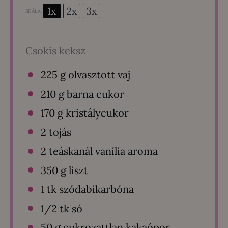
1x
2x
3x
SKÁLA
Csokis keksz
225 g
olvasztott vaj
210 g
barna cukor
170 g
kristálycukor
2
tojás
2
teáskanál vanília aroma
350 g
liszt
1
tk szódabikarbóna
1/2
tk só
50 g
cukrozattlan kakaópor