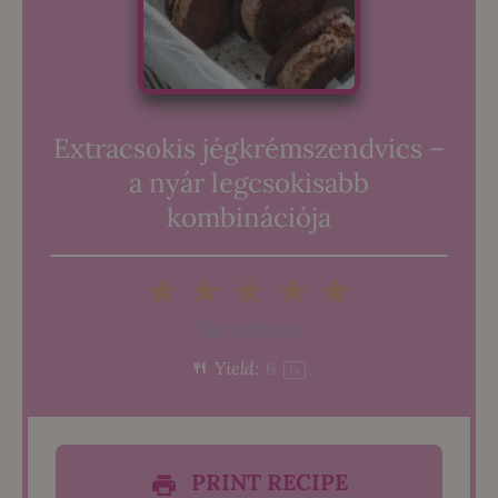
Extracsokis jégkrémszendvics –
a nyár legcsokisabb
kombinációja
1
2
3
4
5
Star
Stars
Stars
Stars
Stars
No reviews
Yield:
6
1
x
PRINT RECIPE