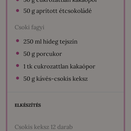
50 g
aprított étcsokoládé
Csoki fagyi
250
ml hideg tejszín
50 g
porcukor
1
tk cukrozattlan kakaópor
50 g
kávés-csokis keksz
ELKÉSZÍTÉS
Csokis keksz 12 darab