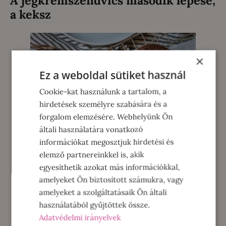
a keksz
×
Ez a weboldal sütiket használ
Cookie-kat használunk a tartalom, a
hirdetések személyre szabására és a
forgalom elemzésére. Webhelyünk Ön
általi használatára vonatkozó
információkat megosztjuk hirdetési és
elemző partnereinkkel is, akik
egyesíthetik azokat más információkkal,
amelyeket Ön biztosított számukra, vagy
amelyeket a szolgáltatásaik Ön általi
használatából gyűjtöttek össze.
Adatvédelmi irányelvek