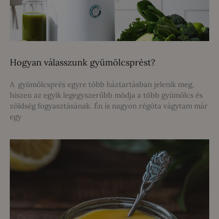
Hogyan válasszunk gyümölcsprést?
A gyümölcsprés egyre több háztartásban jelenik meg,
hiszen az egyik legegyszerűbb módja a több gyümölcs és
zöldség fogyasztásának. Én is nagyon régóta vágytam már
egy