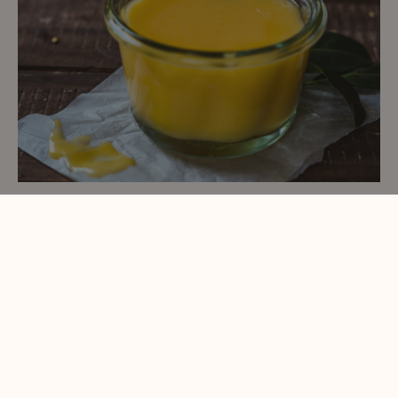
Citromkrém, amire tuti rákattansz!
Ha egyszer megérezzük a frissen szedett citrom illatát,
aromáját és zamatát, akkor arra biztosan egy egész életre
rákattanunk. Azonban a friss citrom élményért legalább a