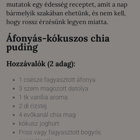
mutatok egy édesség receptet, amit a nap
bármelyik szakában ehetünk, és nem kell,
hogy rossz érzésünk legyen miatta.
Áfonyás-kókuszos chia
puding
Hozzávalók (2 adag):
1 csésze fagyasztott áfonya
3 szem magozott datolya
1 tk vanília aroma
2 dl rizstej
4 evőkanál chia mag
kókusz joghurt
Friss vagy fagyasztott bogyós