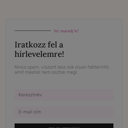
Ne maradj le!
Iratkozz fel a
hírlevelemre!
Nincs spam, viszont lesz sok olyan háttérinfó,
amit máshol nem osztok meg!