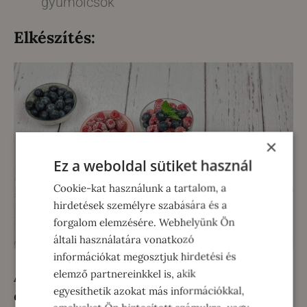
gyümölcsök
Elkészítés:
×
Ez a weboldal sütiket használ
Cookie-kat használunk a tartalom, a
hirdetések személyre szabására és a
forgalom elemzésére. Webhelyünk Ön
általi használatára vonatkozó
információkat megosztjuk hirdetési és
elemző partnereinkkel is, akik
A fagyasztott áfonyát felolvasztjuk, a
egyesíthetik azokat más információkkal,
datolyával, a vanília aromával és a rizstejjel