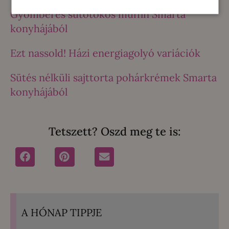
Gyömbéres sütőtökös muffin Smarta
konyhájából
Ezt nassold! Házi energiagolyó variációk
Sütés nélküli sajttorta pohárkrémek Smarta
konyhájából
Tetszett? Oszd meg te is:
A HÓNAP TIPPJE