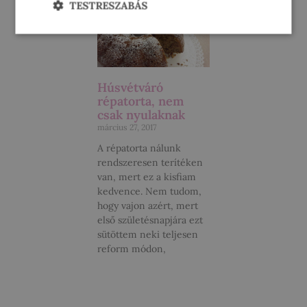
TESTRESZABÁS
Húsvétváró
répatorta, nem
csak nyulaknak
március 27, 2017
A répatorta nálunk
rendszeresen terítéken
van, mert ez a kisfiam
kedvence. Nem tudom,
hogy vajon azért, mert
első születésnapjára ezt
sütöttem neki teljesen
reform módon,