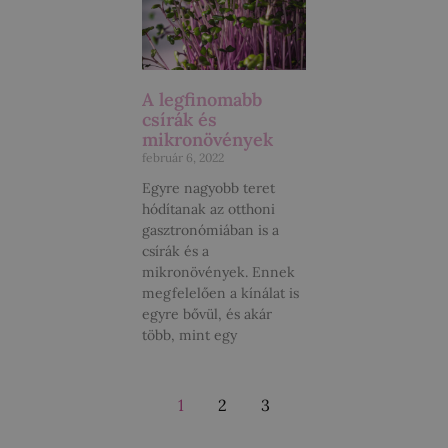
A legfinomabb
csírák és
mikronövények
február 6, 2022
Egyre nagyobb teret
hódítanak az otthoni
gasztronómiában is a
csírák és a
mikronövények. Ennek
megfelelően a kínálat is
egyre bővül, és akár
több, mint egy
1
2
3