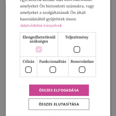
amelyeket Ön biztosított számukra, vagy
amelyeket a szolgáltatásaik Ön általi
használatából gyűjtöttek össze.
Adatvédelmi irányelvek
Elengedhetetlenül
Teljesítmény
szükséges
A legtutibb Húsvéti
dekorációs ötletek
április 1, 2017
Célzás
Funkcionalitás
Besorolatlan
Két hét és itt a Húsvét!
Ahhoz, hogy ennek az
ünnepnek is meglegyen
a maga csodás hangulata,
érdemes a lakásunkat is
ÖSSZES ELFOGADÁSA
a Húsvéthoz öltöztetni,
és
ÖSSZES ELUTASÍTÁSA