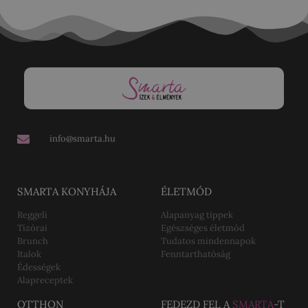
info@smarta.hu
SMARTA KONYHÁJA
ÉLETMÓD
Reggeli
Alapanyag tippek
Tízórai
Egészséges életmód
Brunch
Tudatos mindennapok
Italok
Fenntarthatóság
Édességek
Alapreceptek
OTTHON
FEDEZD FEL A
SMARTA
-T