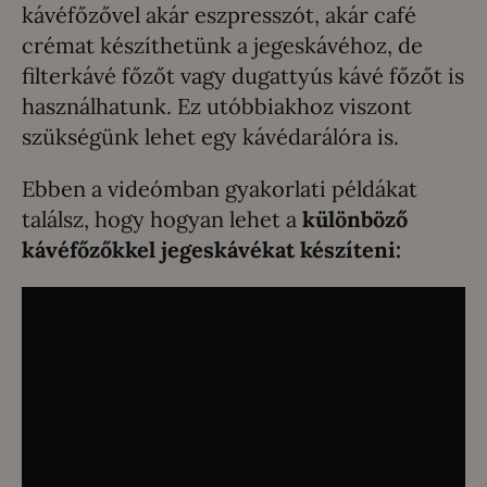
kávéfőzővel akár eszpresszót, akár café
crémat készíthetünk a jegeskávéhoz, de
filterkávé főzőt vagy dugattyús kávé főzőt is
használhatunk. Ez utóbbiakhoz viszont
szükségünk lehet egy kávédarálóra is.
Ebben a videómban gyakorlati példákat
találsz, hogy hogyan lehet a
különböző
kávéfőzőkkel jegeskávékat készíteni: