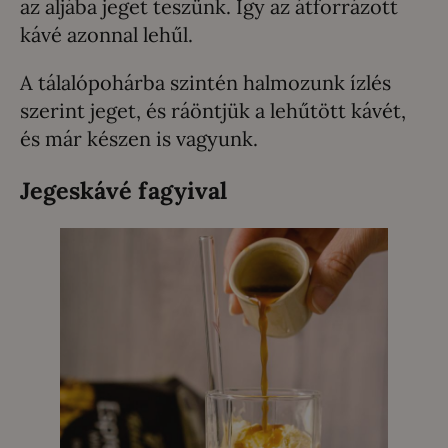
az aljába jeget teszünk. Így az átforrázott
kávé azonnal lehűl.
A tálalópohárba szintén halmozunk ízlés
szerint jeget, és ráöntjük a lehűtött kávét,
és már készen is vagyunk.
Jegeskávé fagyival