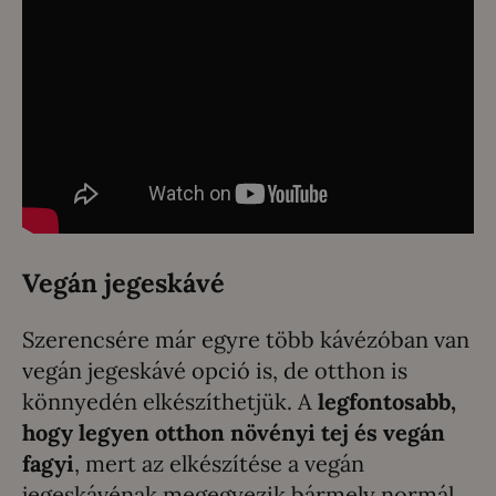
Vegán jegeskávé
Szerencsére már egyre több kávézóban van
vegán jegeskávé opció is, de otthon is
könnyedén elkészíthetjük. A
legfontosabb,
hogy legyen otthon növényi tej és vegán
fagyi
, mert az elkészítése a vegán
jegeskávénak megegyezik bármely normál