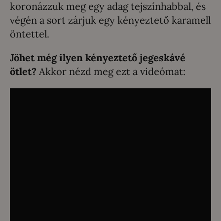
koronázzuk meg egy adag tejszínhabbal, és
végén a sort zárjuk egy kényeztető karamell
öntettel.
Jöhet még ilyen kényeztető jegeskávé
ötlet?
Akkor nézd meg ezt a videómat: