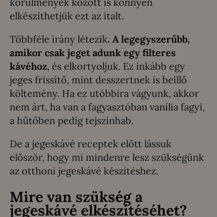
körülmények között is könnyen
elkészíthetjük ezt az italt.
Többféle irány létezik
. A legegyszerűbb,
amikor csak jeget adunk egy filteres
kávéhoz
, és elkortyoljuk. Ez inkább egy
jeges frissítő, mint desszertnek is beillő
költemény. Ha ez utóbbira vágyunk, akkor
nem árt, ha van a fagyasztóban vanília fagyi,
a hűtőben pedig tejszínhab.
De a jegeskávé receptek előtt lássuk
először, hogy mi mindenre lesz szükségünk
az otthoni jegeskávé készítéshez.
Mire van szükség a
jegeskávé elkészítéséhet?