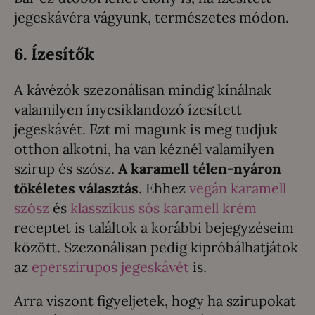
jegeskávéra vágyunk, természetes módon.
6. Ízesítők
A kávézók szezonálisan mindig kínálnak
valamilyen ínycsiklandozó ízesített
jegeskávét. Ezt mi magunk is meg tudjuk
otthon alkotni, ha van kéznél valamilyen
szirup és szósz.
A karamell télen-nyáron
tökéletes választás
. Ehhez
vegán karamell
szósz
és
klasszikus sós karamell krém
receptet is találtok a korábbi bejegyzéseim
között. Szezonálisan pedig kipróbálhatjátok
az
eperszirupos jegeskávét
is.
Arra viszont figyeljetek, hogy ha szirupokat