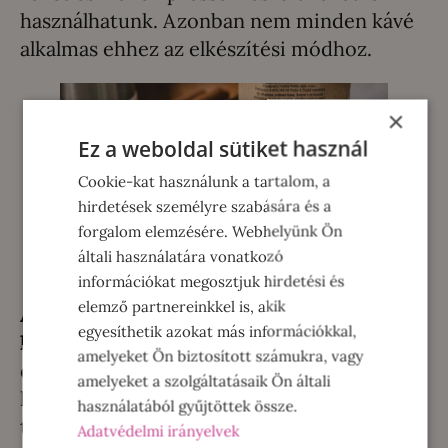
használhatunk. Azonban nem minden kávé
alkalmas ehhez az elkészítési módhoz.
×
Ez a weboldal sütiket használ
Cookie-kat használunk a tartalom, a
hirdetések személyre szabására és a
forgalom elemzésére. Webhelyünk Ön
általi használatára vonatkozó
információkat megosztjuk hirdetési és
elemző partnereinkkel is, akik
A Tchibo kávék csomagolásán feltüntetik,
egyesíthetik azokat más információkkal,
hogy milyen módon használhatjuk fel.
Ezt
amelyeket Ön biztosított számukra, vagy
érdemes minden vásárlás előtt ellenőrizni,
amelyeket a szolgáltatásaik Ön általi
hogy milyen kávéfőzőkhöz ajánlják. Ha
használatából gyűjtöttek össze.
tehetjük, akkor
a szemeskávét részesítsük
Adatvédelmi irányelvek