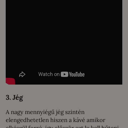
3. Jég
A nagy mennyiégű jég szintén
elengedhetetlen hiszen a kávé amikor
elkészül forró, így először azt le kell hűteni,