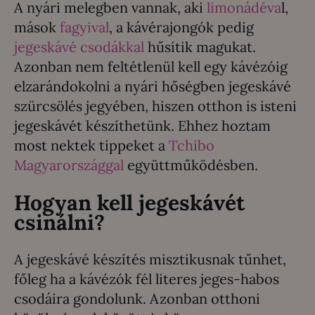
A nyári melegben vannak, aki
limonádéva
l,
mások
fagyival
, a kávérajongók pedig
jegeskávé csodákkal
hűsítik magukat.
Azonban nem feltétlenül kell egy kávézóig
elzarándokolni a nyári hőségben jegeskávé
szürcsölés jegyében, hiszen otthon is isteni
jegeskávét készíthetünk. Ehhez hoztam
most nektek tippeket a
Tchibo
Magyarországgal
együttműködésben.
Hogyan kell jegeskávét
csinálni?
A jegeskávé készítés misztikusnak tűnhet,
főleg ha a kávézók fél literes jeges-habos
csodáira gondolunk. Azonban otthoni