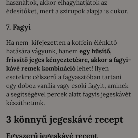
használtok, akkor elhagyhatjátok az
édesítőket, mert a szirupok alapja is cukor.
7. Fagyi
Ha nem kifejezetten a koffein élénkítő
hatására vágyunk, hanem
egy hűsítő,
frissítő jeges kényeztetésre, akkor a fagyi-
kávé remek kombináció
lehet! Ilyen
esetekre célszerű a fagyasztóban tartani
egy doboz vanília vagy csoki fagyit, aminek
a segítségével percek alatt fagyis jegeskávét
készíthetünk.
3 könnyű jegeskávé recept
Egyszerű jegeskávé recept