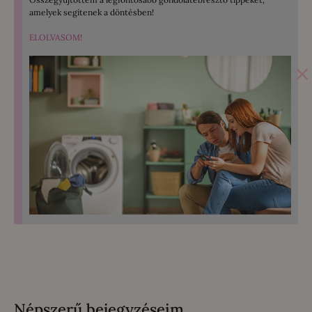
amelyek segítenek a döntésben!
ELOLVASOM!
×
Népszerű bejegyzéseim