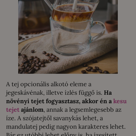
A tej opcionális alkotó eleme a
jegeskávénak, illetve ízlés függő is.
Ha
növényi tejet fogyasztasz, akkor én a
kesu
tejet
ajánlom
, annak a legsemlegesebb az
íze. A szójatejtől savanykás lehet, a
mandulatej pedig nagyon karakteres lehet.
Bár ez utóbbi lehet előny is, ha ízesített