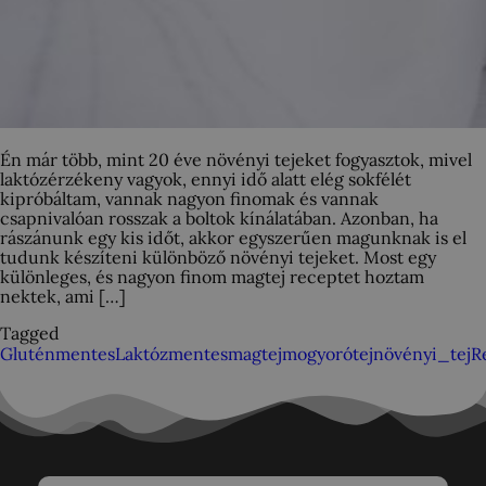
Én már több, mint 20 éve növényi tejeket fogyasztok, mivel
laktózérzékeny vagyok, ennyi idő alatt elég sokfélét
kipróbáltam, vannak nagyon finomak és vannak
csapnivalóan rosszak a boltok kínálatában. Azonban, ha
rászánunk egy kis időt, akkor egyszerűen magunknak is el
tudunk készíteni különböző növényi tejeket. Most egy
különleges, és nagyon finom magtej receptet hoztam
nektek, ami […]
Tagged
Gluténmentes
Laktózmentes
magtej
mogyorótej
növényi_tej
R