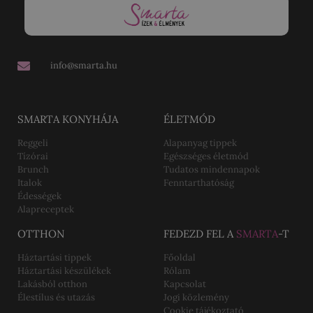
info@smarta.hu
SMARTA KONYHÁJA
ÉLETMÓD
Reggeli
Alapanyag tippek
Tízórai
Egészséges életmód
Brunch
Tudatos mindennapok
Italok
Fenntarthatóság
Édességek
Alapreceptek
OTTHON
FEDEZD FEL A
SMARTA
-T
Háztartási tippek
Főoldal
Háztartási készülékek
Rólam
Lakásból otthon
Kapcsolat
Élestílus és utazás
Jogi közlemény
Cookie tájékoztató