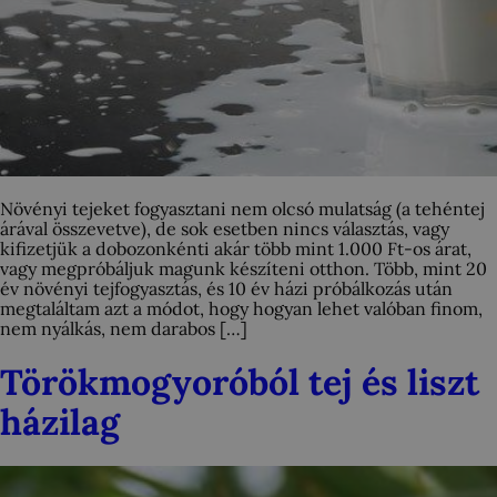
Növényi tejeket fogyasztani nem olcsó mulatság (a tehéntej
árával összevetve), de sok esetben nincs választás, vagy
kifizetjük a dobozonkénti akár több mint 1.000 Ft-os árat,
vagy megpróbáljuk magunk készíteni otthon. Több, mint 20
év növényi tejfogyasztás, és 10 év házi próbálkozás után
megtaláltam azt a módot, hogy hogyan lehet valóban finom,
nem nyálkás, nem darabos […]
Törökmogyoróból tej és liszt
házilag