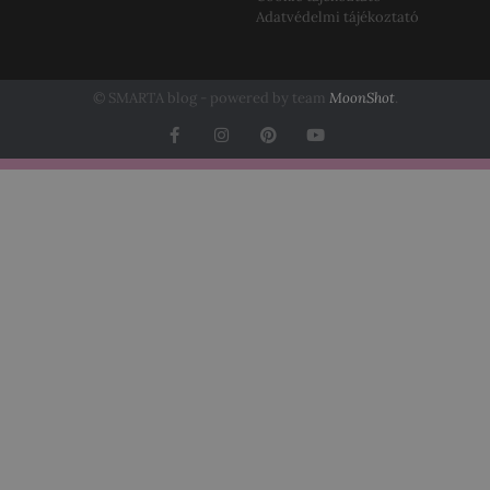
Adatvédelmi tájékoztató
© SMARTA blog - powered by team
MoonShot
.