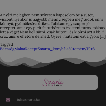
A nyári melegben nem szívesen kapcsolom be a sütőt,
viszont ilyenkor is nagyobb mennyiségben meg tudok enni
könnyű, gyümölcsös sütiket. Találtam egy szuper jó
receptet, amit egy picit felturbóztam és isteni túrós-málnás
lett a vége! Nem kell sütni, csak hűteni, és kibírni azt a kb. 2
órát, amire ehetőre dermed. Gyere, mutatom ezt a gyors […]
Tagged
Édesség
Málna
Recept
Smarta_konyhája
Sütemény
Túró
info@smarta.hu