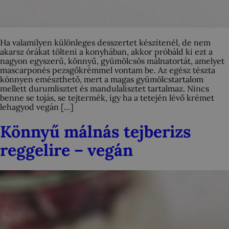
Ha valamilyen különleges desszertet készítenél, de nem
akarsz órákat tölteni a konyhában, akkor próbáld ki ezt a
nagyon egyszerű, könnyű, gyümölcsös málnatortát, amelyet
mascarponés pezsgőkrémmel vontam be. Az egész tészta
könnyen emészthető, mert a magas gyümölcstartalom
mellett durumlisztet és mandulalisztet tartalmaz. Nincs
benne se tojás, se tejtermék, így ha a tetején lévő krémet
lehagyod vegán […]
Könnyű málnás tejberizs
reggelire – vegán