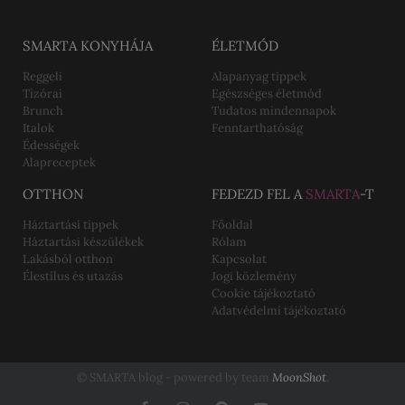
SMARTA KONYHÁJA
ÉLETMÓD
Reggeli
Alapanyag tippek
Tízórai
Egészséges életmód
Brunch
Tudatos mindennapok
Italok
Fenntarthatóság
Édességek
Alapreceptek
OTTHON
FEDEZD FEL A
SMARTA
-T
Háztartási tippek
Főoldal
Háztartási készülékek
Rólam
Lakásból otthon
Kapcsolat
Élestílus és utazás
Jogi közlemény
Cookie tájékoztató
Adatvédelmi tájékoztató
© SMARTA blog - powered by team
MoonShot
.