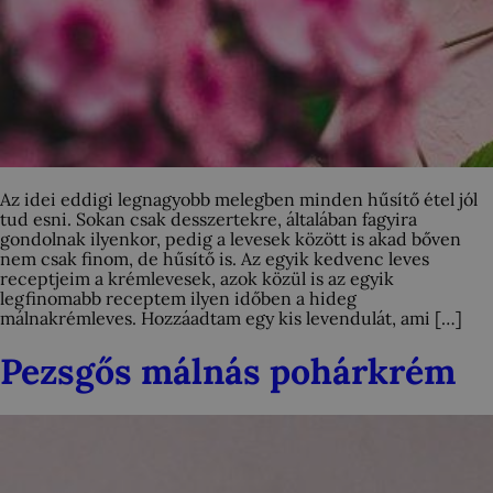
Az idei eddigi legnagyobb melegben minden hűsítő étel jól
tud esni. Sokan csak desszertekre, általában fagyira
gondolnak ilyenkor, pedig a levesek között is akad bőven
nem csak finom, de hűsítő is. Az egyik kedvenc leves
receptjeim a krémlevesek, azok közül is az egyik
legfinomabb receptem ilyen időben a hideg
málnakrémleves. Hozzáadtam egy kis levendulát, ami […]
Pezsgős málnás pohárkrém