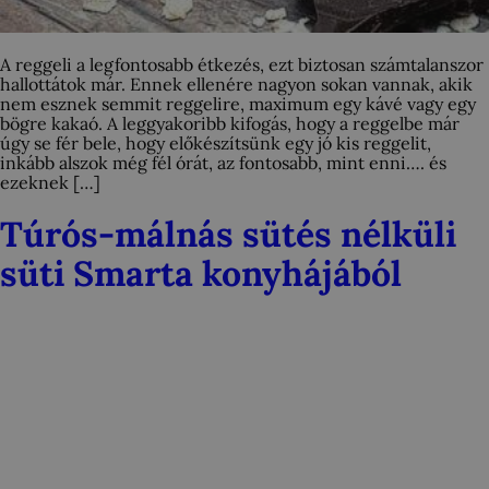
A reggeli a legfontosabb étkezés, ezt biztosan számtalanszor
hallottátok már. Ennek ellenére nagyon sokan vannak, akik
nem esznek semmit reggelire, maximum egy kávé vagy egy
bögre kakaó. A leggyakoribb kifogás, hogy a reggelbe már
úgy se fér bele, hogy előkészítsünk egy jó kis reggelit,
inkább alszok még fél órát, az fontosabb, mint enni…. és
ezeknek […]
Túrós-málnás sütés nélküli
süti Smarta konyhájából