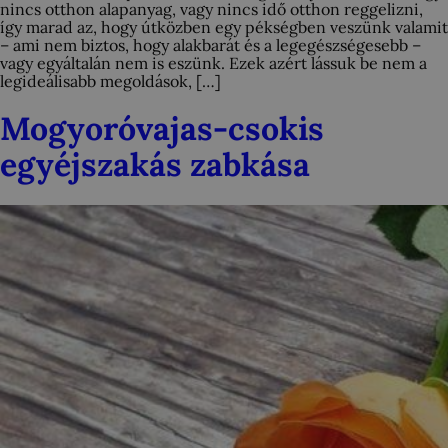
nincs otthon alapanyag, vagy nincs idő otthon reggelizni,
így marad az, hogy útközben egy pékségben veszünk valamit
– ami nem biztos, hogy alakbarát és a legegészségesebb –
vagy egyáltalán nem is eszünk. Ezek azért lássuk be nem a
legideálisabb megoldások, […]
Mogyoróvajas-csokis
egyéjszakás zabkása