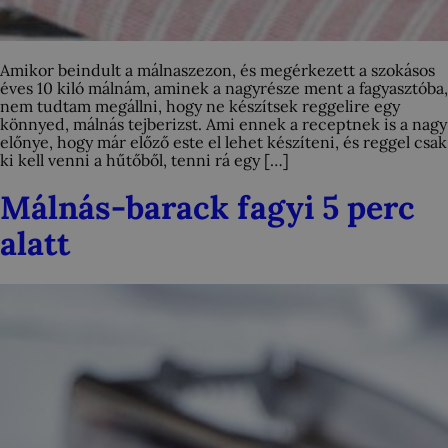
Amikor beindult a málnaszezon, és megérkezett a szokásos
éves 10 kiló málnám, aminek a nagyrésze ment a fagyasztóba,
nem tudtam megállni, hogy ne készítsek reggelire egy
könnyed, málnás tejberizst. Ami ennek a receptnek is a nagy
előnye, hogy már előző este el lehet készíteni, és reggel csak
ki kell venni a hűtőből, tenni rá egy […]
Málnás-barack fagyi 5 perc
alatt