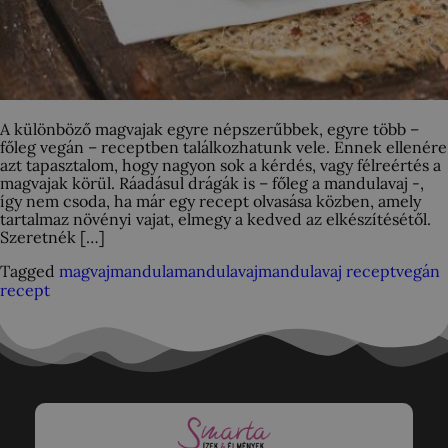
A különböző magvajak egyre népszerűbbek, egyre több –
főleg vegán – receptben találkozhatunk vele. Ennek ellenére
azt tapasztalom, hogy nagyon sok a kérdés, vagy félreértés a
magvajak körül. Ráadásul drágák is – főleg a mandulavaj -,
így nem csoda, ha már egy recept olvasása közben, amely
tartalmaz növényi vajat, elmegy a kedved az elkészítésétől.
Szeretnék […]
Tagged
magvaj
mandula
mandulavaj
mandulavaj recept
vegán
recept