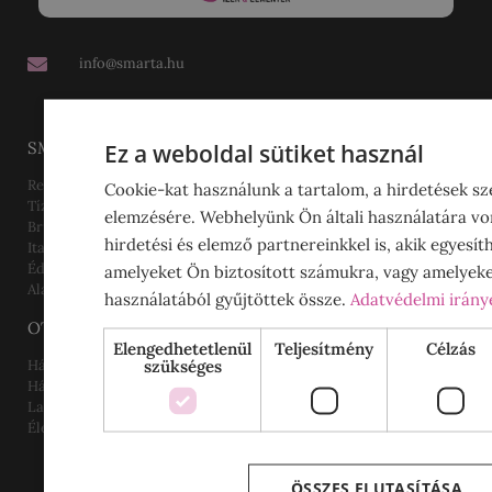
info@smarta.hu
Ez a weboldal sütiket használ
SMARTA KONYHÁJA
ÉLETMÓD
Reggeli
Alapanyag tippek
Cookie-kat használunk a tartalom, a hirdetések s
Tízórai
Egészséges életmód
elemzésére. Webhelyünk Ön általi használatára v
Brunch
Tudatos mindennapok
hirdetési és elemző partnereinkkel is, akik egyesí
Italok
Fenntarthatóság
Édességek
amelyeket Ön biztosított számukra, vagy amelyeket 
Alapreceptek
használatából gyűjtöttek össze.
Adatvédelmi irány
OTTHON
FEDEZD FEL A
SMARTA
-T
Elengedhetetlenül
Teljesítmény
Célzás
szükséges
Háztartási tippek
Főoldal
Háztartási készülékek
Rólam
Lakásból otthon
Kapcsolat
Élestílus és utazás
Jogi közlemény
Cookie tájékoztató
Adatvédelmi tájékoztató
ÖSSZES ELUTASÍTÁSA