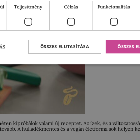
ül
Teljesítmény
Célzás
Funkcionalitás
ÖSSZES ELUTASÍTÁSA
ÖSSZES 
ÁS
héten kipróbálok valami új receptet. Az ízek, és a változato
 tovább. A hulladékmentes és a vegán életforma sok helyen ke