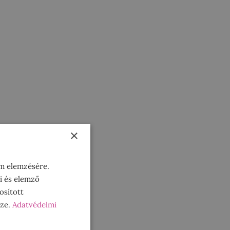
×
om elemzésére.
i és elemző
osított
sze.
Adatvédelmi