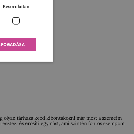
Besorolatlan
ELFOGADÁSA
sság olyan tárháza kezd kibontakozni már most a szemeim
resztezi és erősíti egymást, ami szintén fontos szempont