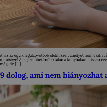
A víz az egyik legalapvetőbb élelmiszer, amelyet nem csak
minősége! A legszembetűnőbb talán a konyhában, hiszen ezzel 
még, de […]
9 dolog, ami nem hiányozhat 