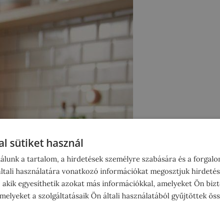
l sütiket használ
álunk a tartalom, a hirdetések személyre szabására és a forgal
tali használatára vonatkozó információkat megosztjuk hirdetés
, akik egyesíthetik azokat más információkkal, amelyeket Ön bizt
elyeket a szolgáltatásaik Ön általi használatából gyűjtöttek ös