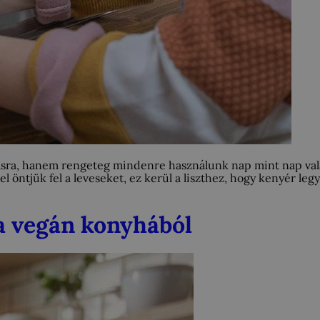
 ivásra, hanem rengeteg mindenre használunk nap mint nap v
öntjük fel a leveseket, ez kerül a liszthez, hogy kenyér leg
a vegán konyhából