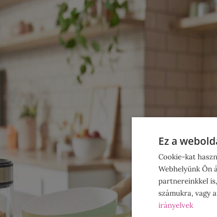
Ez a webolda
Cookie-kat haszn
Webhelyünk Ön ál
partnereinkkel is
számukra, vagy am
irányelvek