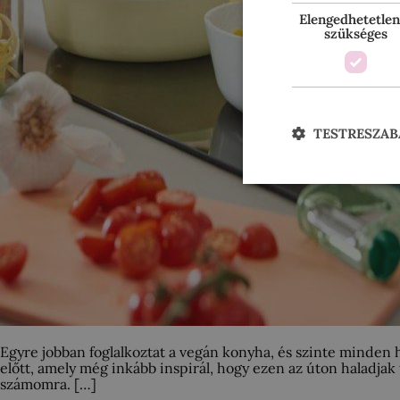
Elengedhetetlen
szükséges
TESTRESZAB
Egyre jobban foglalkoztat a vegán konyha, és szinte minden 
előtt, amely még inkább inspirál, hogy ezen az úton haladjak
számomra. […]