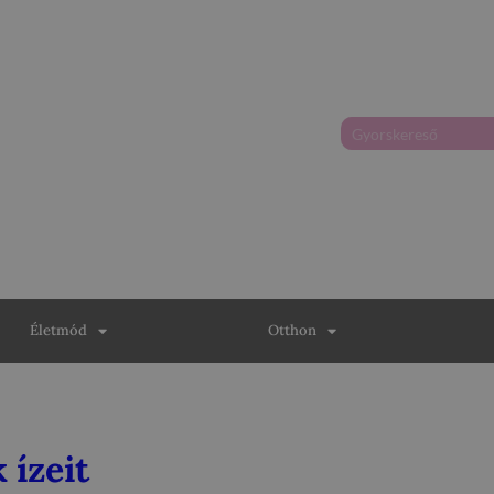
Életmód
Otthon
 ízeit