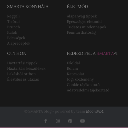
SMARTA KONYHÁJA
ÉLETMÓD
Reggeli
Alapanyag tippek
Tízórai
Egészséges életmód
Brunch
Tudatos mindennapok
Italok
Fenntarthatóság
Édességek
Alapreceptek
OTTHON
FEDEZD FEL A
SMARTA
-T
Háztartási tippek
Főoldal
Háztartási készülékek
Rólam
Lakásból otthon
Kapcsolat
Élestílus és utazás
Jogi közlemény
Cookie tájékoztató
Adatvédelmi tájékoztató
© SMARTA blog - powered by team
MoonShot
.