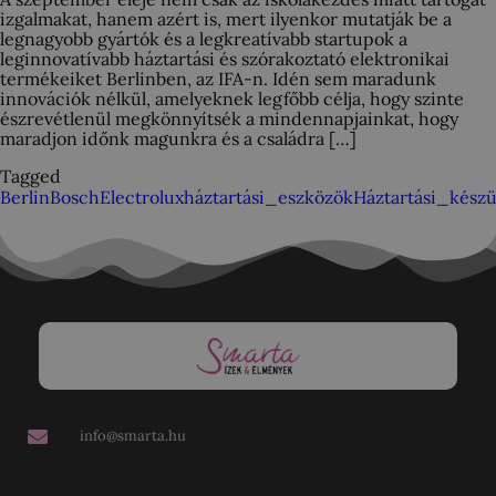
izgalmakat, hanem azért is, mert ilyenkor mutatják be a
legnagyobb gyártók és a legkreatívabb startupok a
leginnovatívabb háztartási és szórakoztató elektronikai
termékeiket Berlinben, az IFA-n. Idén sem maradunk
innovációk nélkül, amelyeknek legfőbb célja, hogy szinte
észrevétlenül megkönnyítsék a mindennapjainkat, hogy
maradjon időnk magunkra és a családra […]
Tagged
Berlin
Bosch
Electrolux
háztartási_eszközök
Háztartási_kész
info@smarta.hu