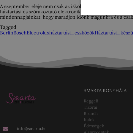
A szeptember eleje nem csak az iskolakezdés miatt tartogat i
háztartási és szórakoztató elektronikai termékeiket Berlinb
mindennapjainkat, hogy maradjon időnk magunkra és a csal
Tagged
Berlin
Bosch
Electrolux
háztartási_eszközök
Háztartási_kész
SMARTA KONYHÁJA
Reggeli
Tízórai
Brunch
Italok
Édességek
info@smarta.hu
Alapreceptek