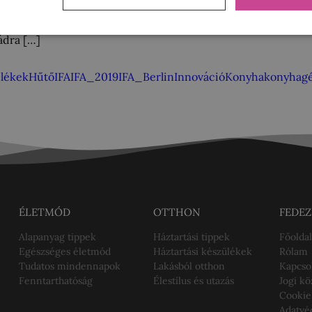
zgalmakat, hanem azért is, mert ilyenkor mutatják be a legna
en, az IFA-n. Idén sem maradunk innovációk nélkül, amelyekn
ádra […]
ülékek
Hűtő
IFA
IFA_2019
IFA_Berlin
Innováció
Konyha
konyhag
ÉLETMÓD
OTTHON
FEDEZ
Alapanyag tippek
Háztartási tippek
Főoldal
Egészséges életmód
Háztartási készülékek
Rólam
Tudatos mindennapok
Lakásból otthon
Kapcso
Fenntarthatóság
Élestílus és utazás
Jogi k
Cookie
Adatvé