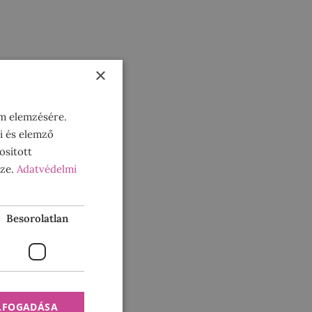
×
om elemzésére.
i és elemző
osított
sze.
Adatvédelmi
Besorolatlan
ELFOGADÁSA