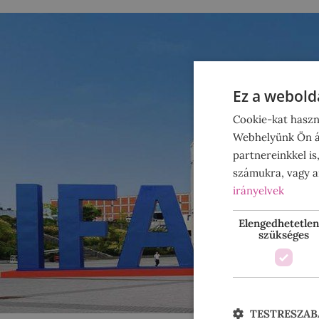
Ez a webolda
Cookie-kat haszn
Webhelyünk Ön ál
partnereinkkel is
számukra, vagy am
irányelvek
Elengedhetetlen
szükséges
TESTRESZAB