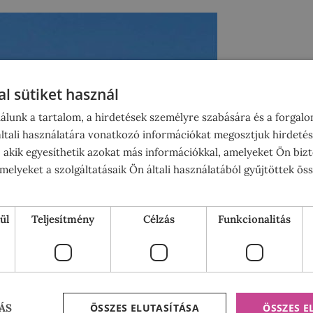
l sütiket használ
álunk a tartalom, a hirdetések személyre szabására és a forgal
tali használatára vonatkozó információkat megosztjuk hirdetés
, akik egyesíthetik azokat más információkkal, amelyeket Ön bizt
elyeket a szolgáltatásaik Ön általi használatából gyűjtöttek ös
ül
Teljesítmény
Célzás
Funkcionalitás
ÖSSZES ELUTASÍTÁSA
ÖSSZES 
ÁS