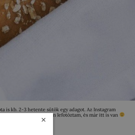
ta is kb. 2-3 hetente sütök egy adagot. Az Instagram
ntosan kimértem, szépen lefotóztam, és már itt is van
×