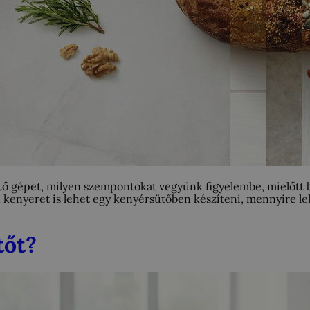
tő gépet, milyen szempontokat vegyünk figyelembe, mielőtt 
n kenyeret is lehet egy kenyérsütőben készíteni, mennyire l
tőt?