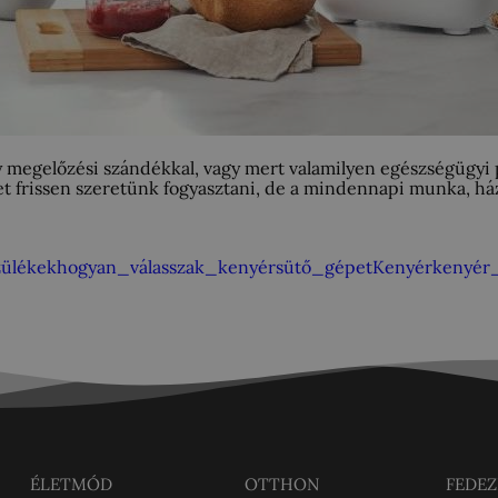
y megelőzési szándékkal, vagy mert valamilyen egészségügyi 
yet frissen szeretünk fogyasztani, de a mindennapi munka, há
zülékek
hogyan_válasszak_kenyérsütő_gépet
Kenyér
kenyér
ÉLETMÓD
OTTHON
FEDEZ