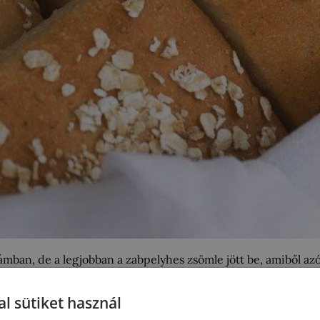
mban, de a legjobban a zabpelyhes zsömle jött be, amiből azó
, és annyian kértétek a receptet, hogy most végre mindent po
l sütiket használ
sütővel készíteni?