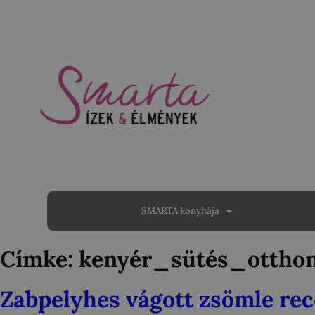
SMARTA konyhája
Címke:
kenyér_sütés_ottho
Zabpelyhes vágott zsömle rec