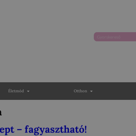
Életmód
Otthon
n
ept – fagyasztható!