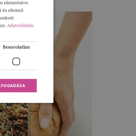
om elemzésére.
i és elemző
osított
sze.
Adatvédelmi
Besorolatlan
ELFOGADÁSA