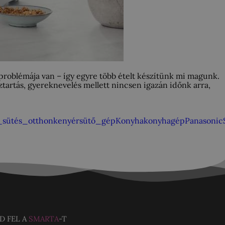
problémája van – így egyre több ételt készítünk mi magunk.
ztartás, gyereknevelés mellett nincsen igazán időnk arra,
_sütés_otthon
kenyérsütő_gép
Konyha
konyhagép
Panasonic
D FEL A
SMARTA
-T