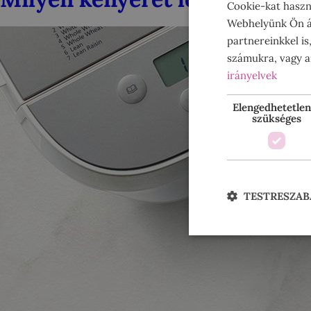
Cookie-kat haszn
Webhelyünk Ön ál
partnereinkkel is
számukra, vagy am
irányelvek
Elengedhetetlen
szükséges
TESTRESZAB