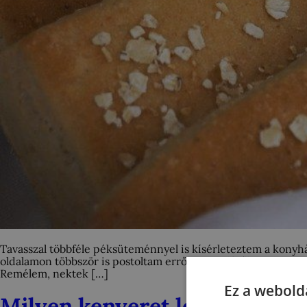
Tavasszal többféle péksüteménnyel is kísérleteztem a konyhá
oldalamon többször is postoltam erről a zsömléről sztoriban
Remélem, nektek […]
Ez a webolda
Milyen kenyeret lehet kenyér