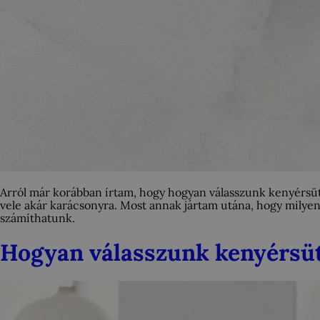
Arról már korábban írtam, hogy hogyan válasszunk kenyérsü
vele akár karácsonyra. Most annak jártam utána, hogy milye
számíthatunk.
Hogyan válasszunk kenyérsü