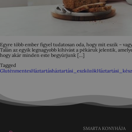
Egyre több ember figyel tudatosan oda, hogy mit eszik – vag
Talán az egyik legnagyobb kihívást a pékáruk jelentik, amel
hogy akár minden este begyúrjunk […]
Tagged
Gluténmentes
Háztartás
háztartási_eszközök
Háztartási_kés
SMARTA KONYHÁJA