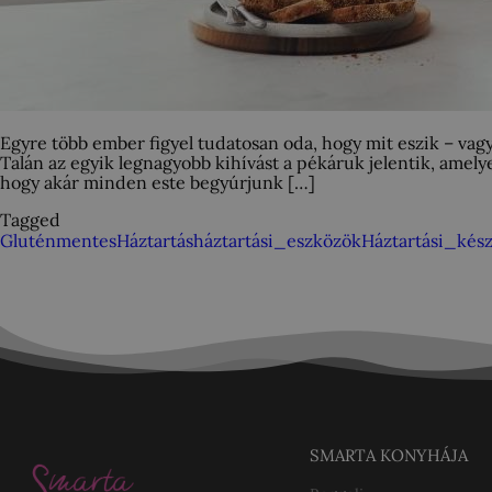
Egyre több ember figyel tudatosan oda, hogy mit eszik – vag
Talán az egyik legnagyobb kihívást a pékáruk jelentik, amel
hogy akár minden este begyúrjunk […]
Tagged
Gluténmentes
Háztartás
háztartási_eszközök
Háztartási_kés
SMARTA KONYHÁJA