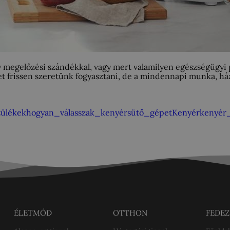
y megelőzési szándékkal, vagy mert valamilyen egészségügyi 
yet frissen szeretünk fogyasztani, de a mindennapi munka, há
zülékek
hogyan_válasszak_kenyérsütő_gépet
Kenyér
kenyér
ÉLETMÓD
OTTHON
FEDEZ