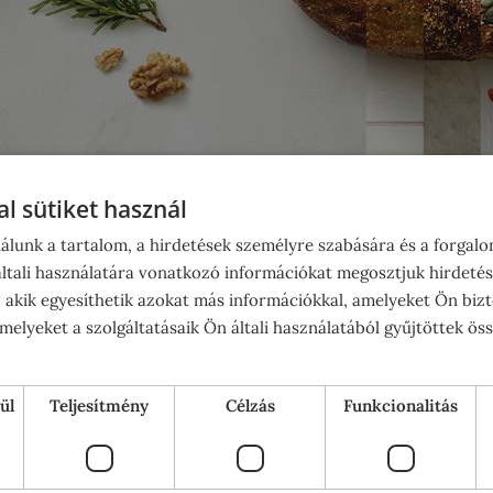
l sütiket használ
álunk a tartalom, a hirdetések személyre szabására és a forgal
tali használatára vonatkozó információkat megosztjuk hirdetés
tő gépet, milyen szempontokat vegyünk figyelembe, mielőtt 
n kenyeret is lehet egy kenyérsütőben készíteni, mennyire l
, akik egyesíthetik azokat más információkkal, amelyeket Ön bizt
elyeket a szolgáltatásaik Ön általi használatából gyűjtöttek ös
tőt?
ül
Teljesítmény
Célzás
Funkcionalitás