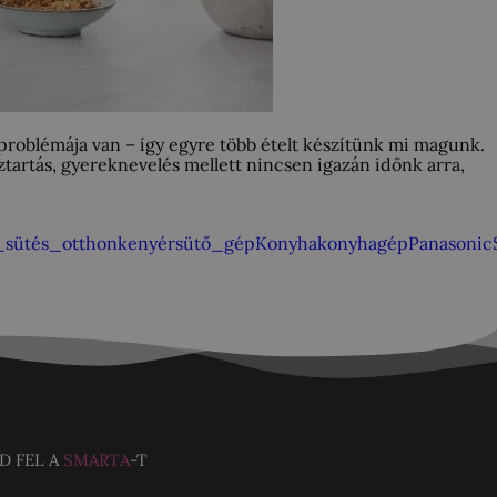
problémája van – így egyre több ételt készítünk mi magunk.
ztartás, gyereknevelés mellett nincsen igazán időnk arra,
_sütés_otthon
kenyérsütő_gép
Konyha
konyhagép
Panasonic
D FEL A
SMARTA
-T