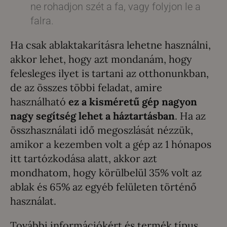
ne rohadjon szét a fa, vagy folyjon le a
falra.
Ha csak ablaktakarításra lehetne használni,
akkor lehet, hogy azt mondanám, hogy
felesleges ilyet is tartani az otthonunkban,
de az összes többi feladat, amire
használható
ez a kisméretű gép nagyon
nagy segítség lehet a háztartásban
. Ha az
összhasználati idő megoszlását nézzük,
amikor a kezemben volt a gép az 1 hónapos
itt tartózkodása alatt, akkor azt
mondhatom, hogy körülbelül 35% volt az
ablak és 65% az egyéb felületen történő
használat.
További információkért és termék típus