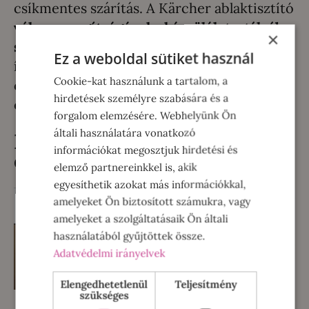
csíkmentes szárítás. A Kärcher ablaktisztító
vákuum segítségével a készülék tartályába
×
szívja az összes nedvességet a felületről
,
Ez a weboldal sütiket használ
így a végeredmény: teljesen száraz,
Cookie-kat használunk a tartalom, a
csíkmentes felület. A takarítás végén pedig
hirdetések személyre szabására és a
egyszerűen kiöntjük a koszos vizet.
forgalom elemzésére. Webhelyünk Ön
általi használatára vonatkozó
Kärcher ablaktisztító
információkat megosztjuk hirdetési és
előnyei
elemző partnereinkkel is, akik
egyesíthetik azokat más információkkal,
amelyeket Ön biztosított számukra, vagy
amelyeket a szolgáltatásaik Ön általi
használatából gyűjtöttek össze.
Adatvédelmi irányelvek
Elengedhetetlenül
Teljesítmény
szükséges