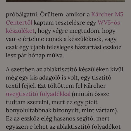
próbálgatni. Örültem, amikor a
Kärcher M5
Centertől
kaptam tesztelésre egy
WV5-ös
készüléket
, hogy végre megtudom, hogy
van-e értelme ennek a készüléknek, vagy
csak egy újabb felesleges háztartási eszköz
lesz pár hónap múlva.
A szettben az ablaktisztító készüléken kívül
még egy kis adagoló is volt, egy tisztító
textil fejjel. Ezt töltöttem fel Kärcher
üvegtisztító folyadékkal
(miután össze
tudtam szerelni, mert ez egy picit
bonyolultabbnak bizonyult, mint vártam).
Ez az eszköz elég hasznos segítő, mert
egyszerre lehet az ablaktisztító folyadékot