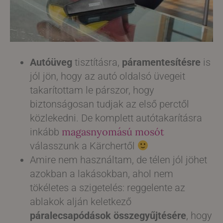
Autóüveg
tisztításra,
páramentesítésre
is
jól jön, hogy az autó oldalsó üvegeit
takarítottam le párszor, hogy
biztonságosan tudjak az első perctől
közlekedni. De komplett autótakarításra
magasnyomású mosót
inkább
válasszunk a Kärchertől
Amire nem használtam, de télen jól jöhet
azokban a lakásokban, ahol nem
tökéletes a szigetelés: reggelente az
ablakok alján keletkező
páralecsapódások összegyűjtésére
, hogy