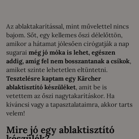
Az ablaktakarítással, mint művelettel nincs
bajom. Sőt, egy kellemes őszi délelőttön,
amikor a hátamat jólesően cirógatják a nap
sugarai
még jó móka is lehet, egészen
addig, amíg fel nem bosszantanak a csíkok
,
amiket szinte lehetetlen eltüntetni.
Tesztelésre kaptam egy Kärcher
ablaktisztító készüléket
, amit be is
vetettem az őszi nagytakarításkor. Ha
kíváncsi vagy a tapasztalataimra, akkor tarts
velem!
Mire jó egy ablaktisztító
készülék?