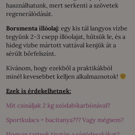
használhatunk, mert serkenti a szövetek
regenerálódását.
Borsmenta illóolaj:
egy kis tál langyos vízbe
tegyünk 2-3 csepp illóolajat, hűtsük le, és a
hideg vízbe mártott vattával kenjük át a
sérült bőrfelszínt.
Kívánom, hogy ezekből a praktikákból
minél kevesebbet kelljen alkalmaznotok!
Ezek is érdekelhetnek:
Mit csináljak 2 kg szódabikarbónával?
Sportkulacs = bacitanya??? Vagy mégsem?
Hogyan tartsuk tisztán a vágódeszkákat?