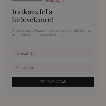
Ne maradj le!
Iratkozz fel a
hírlevelemre!
Nincs spam, viszont lesz sok olyan háttérinfó,
amit máshol nem osztok meg!
FELIRATKOZÁS