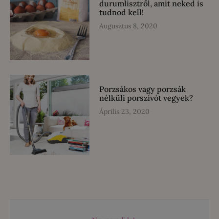
durumlisztről, amit neked is
tudnod kell!
Augusztus 8, 2020
Porzsákos vagy porzsák
nélküli porszívót vegyek?
Április 23, 2020