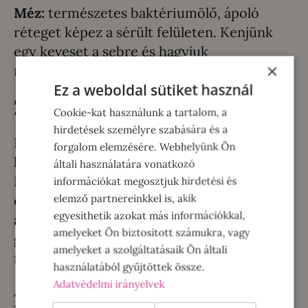
Méz:
természetes baktériumölő, ápoló
réteget képez a sérült felületen. Kenjünk
egy keveset a sebre és hagyjuk
×
megszáradni.
Ez a weboldal sütiket használ
Zúzódás
Cookie-kat használunk a tartalom, a
hirdetések személyre szabására és a
Ez talán – legalábbis nálam – a
forgalom elemzésére. Webhelyünk Ön
leggyakrabban előforduló sérülés típus.
általi használatára vonatkozó
Beütjük, belerúgunk, ráesik… és máris ott
információkat megosztjuk hirdetési és
elemző partnereinkkel is, akik
éktelenkedik a kék-zöld-lila folt. Ez
egyesíthetik azokat más információkkal,
általában magától elmúlik, de egy két
amelyeket Ön biztosított számukra, vagy
gyógynövénnyel gyorsíthatjuk a gyógyulási
amelyeket a szolgáltatásaik Ön általi
folyamatot.
használatából gyűjtöttek össze.
Adatvédelmi irányelvek
Az
árnika
tartalmú szereket évezredek óta