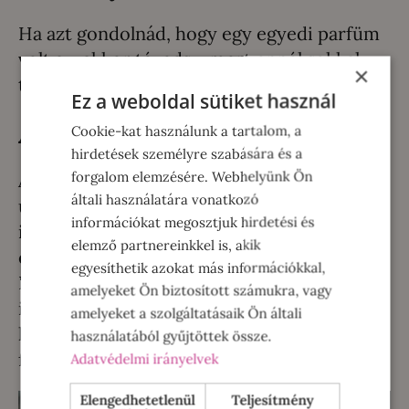
Ha azt gondolnád, hogy egy egyedi parfüm
volt az, akkor tévedsz, mert ennél sokkal
×
többet kapott az a szerencsés hölgy!
Ez a weboldal sütiket használ
A legromantikusabb vacsora
Cookie-kat használunk a tartalom, a
hirdetések személyre szabására és a
forgalom elemzésére. Webhelyünk Ön
Az üzlet tulajdonosa hobbi szinten
általi használatára vonatkozó
üzemeltet egy
lakáséttermet
is, ahol
információkat megosztjuk hirdetési és
illatvacsorákat szervez. Így miután a hölgy
elemző partnereinkkel is, akik
évek óta használt kedvenc parfümjének
egyesíthetik azokat más információkkal,
Bíró Botond Boldizsár kielemezte az
amelyeket Ön biztosított számukra, vagy
illatjegyeit, és ezek mentén megalkotta a
amelyeket a szolgáltatásaik Ön általi
hölgy teljesen egyedi parfümjét, még egy
használatából gyűjtöttek össze.
fantasztikus vacsorát is feltálalt!
Adatvédelmi irányelvek
Elengedhetetlenül
Teljesítmény