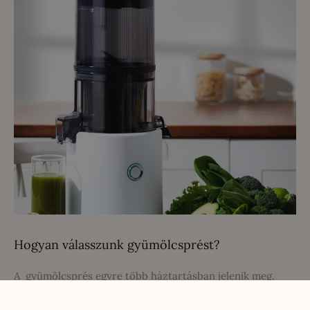
Hogyan válasszunk gyümölcsprést?
A gyümölcsprés egyre több háztartásban jelenik meg,
hiszen az egyik legegyszerűbb módja a több gyümölcs és
zöldség fogyasztásának. Én is nagyon régóta vágytam már