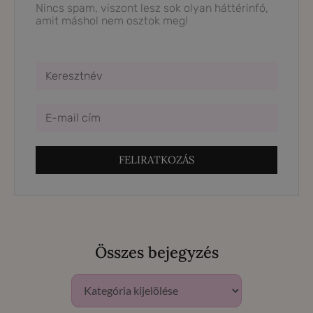
Nincs spam, viszont lesz sok olyan háttérinfó,
amit máshol nem osztok meg!
FELIRATKOZÁS
Összes bejegyzés