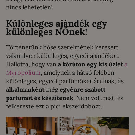
nincs lehetetlen!
Különleges ajándék egy
különleges NŐnek!
Történetünk hőse szerelmének keresett
valamilyen különleges, egyedi ajándékot.
Hallotta, hogy van
a körúton egy kis üzlet
a
Myropolium
, amelynek a hátsó felében
különleges, egyedi parfümöket árulnak, és
alkalmanként
még
egyénre szabott
parfümöt és készítenek
. Nem volt rest, és
felkereste ezt a pici ékszerdobozt.