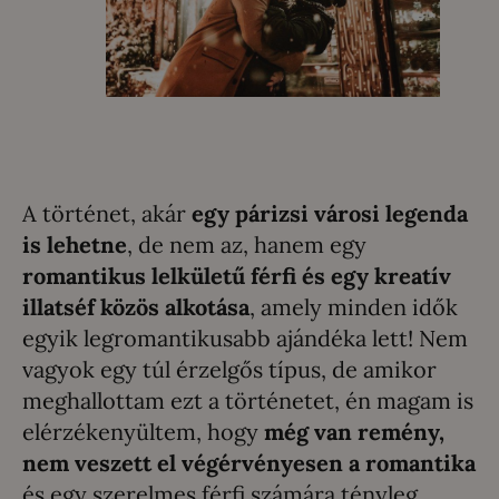
A történet, akár
egy párizsi városi legenda
is lehetne
, de nem az, hanem egy
romantikus lelkületű férfi és egy kreatív
illatséf közös alkotása
, amely minden idők
egyik legromantikusabb ajándéka lett! Nem
vagyok egy túl érzelgős típus, de amikor
meghallottam ezt a történetet, én magam is
elérzékenyültem, hogy
még van remény,
nem veszett el végérvényesen a romantika
és egy szerelmes férfi számára tényleg