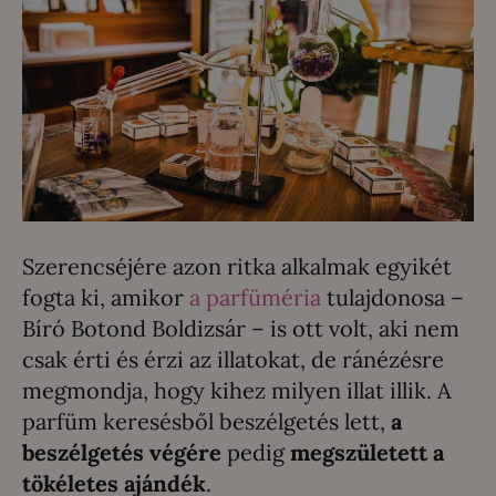
Szerencséjére azon ritka alkalmak egyikét
fogta ki, amikor
a parfüméria
tulajdonosa –
Bíró Botond Boldizsár – is ott volt, aki nem
csak érti és érzi az illatokat, de ránézésre
megmondja, hogy kihez milyen illat illik. A
parfüm keresésből beszélgetés lett,
a
beszélgetés végére
pedig
megszületett a
tökéletes ajándék
.