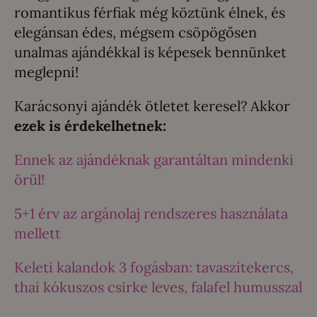
romantikus férfiak még köztünk élnek, és
elegánsan édes, mégsem csöpögősen
unalmas ajándékkal is képesek bennünket
meglepni!
Karácsonyi ajándék ötletet keresel? Akkor
ezek is érdekelhetnek:
Ennek az ajándéknak garantáltan mindenki
örül!
5+1 érv az argánolaj rendszeres használata
mellett
Keleti kalandok 3 fogásban: tavaszitekercs,
thai kókuszos csirke leves, falafel humusszal