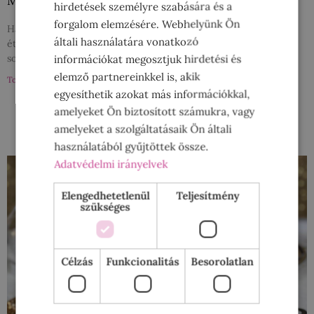
Mennyei gyümölcsös minitorták gyorsan
hirdetések személyre szabására és a
forgalom elemzésére. Webhelyünk Ön
Ha visszagondolok a gyerekkoromra, hogy mik voltak azok az
általi használatára vonatkozó
ételek, amelyek nem hiányozhattak a húsvéti asztalról, akkor a
sonka, a főtt tojás és a ropogós
információkat megosztjuk hirdetési és
elemző partnereinkkel is, akik
Tovább a bejegyzéshez »
egyesíthetik azokat más információkkal,
amelyeket Ön biztosított számukra, vagy
amelyeket a szolgáltatásaik Ön általi
használatából gyűjtöttek össze.
Adatvédelmi irányelvek
Elengedhetetlenül
Teljesítmény
szükséges
Célzás
Funkcionalitás
Besorolatlan