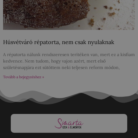
Húsvétváró répatorta, nem csak nyulaknak
A répatorta nálunk rendszeresen terítéken van, mert ez a kisfiam
kedvence. Nem tudom, hogy vajon azért, mert első
születésnapjára ezt sütöttem neki teljesen reform módon,
Tovább a bejegyzéshez »