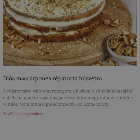
Diós mascarponés répatorta húsvétra
A répatortával való ismeretségem a kisfiam első születésnapjától
datálható, amikor saját magam készítettem egy minden mentes
verziót. Nem lett a legtökéletesebb, de azóta ez lett
Tovább a bejegyzéshez »