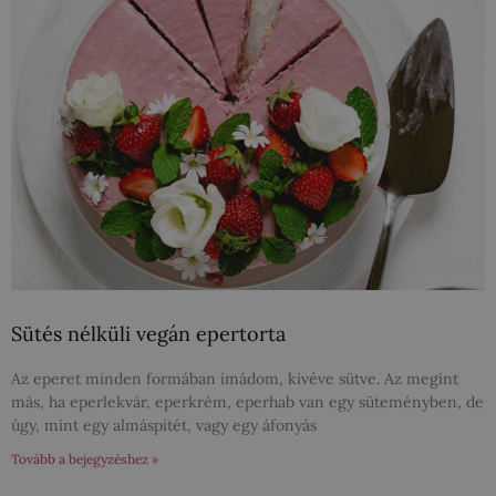
Sütés nélküli vegán epertorta
Az eperet minden formában imádom, kivéve sütve. Az megint
más, ha eperlekvár, eperkrém, eperhab van egy süteményben, de
úgy, mint egy almáspitét, vagy egy áfonyás
Tovább a bejegyzéshez »