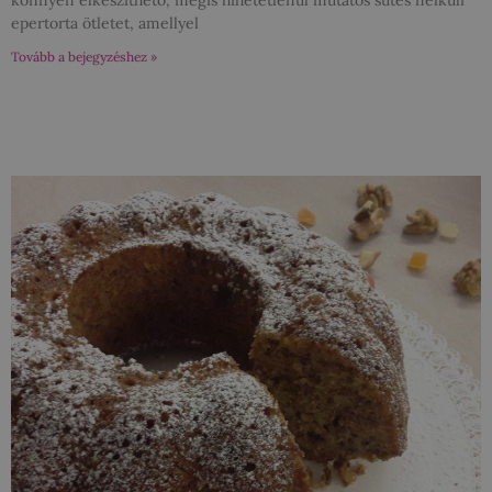
epertorta ötletet, amellyel
Tovább a bejegyzéshez »