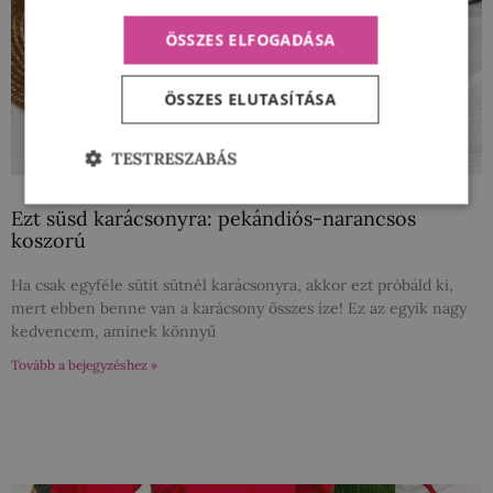
ÖSSZES ELFOGADÁSA
ÖSSZES ELUTASÍTÁSA
TESTRESZABÁS
Ezt süsd karácsonyra: pekándiós-narancsos
koszorú
Ha csak egyféle sütit sütnél karácsonyra, akkor ezt próbáld ki,
mert ebben benne van a karácsony összes íze! Ez az egyik nagy
kedvencem, aminek könnyű
Tovább a bejegyzéshez »