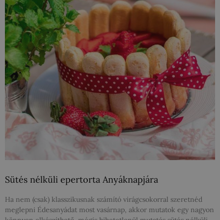
Sütés nélküli epertorta Anyáknapjára
Ha nem (csak) klasszikusnak számító virágcsokorral szeretnéd
meglepni Édesanyádat most vasárnap, akkor mutatok egy nagyon
könnyen elkészíthető, mégis hihetetlenül mutatós sütés nélküli