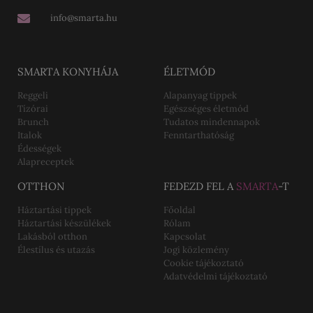
info@smarta.hu
SMARTA KONYHÁJA
ÉLETMÓD
Reggeli
Alapanyag tippek
Tízórai
Egészséges életmód
Brunch
Tudatos mindennapok
Italok
Fenntarthatóság
Édességek
Alapreceptek
OTTHON
FEDEZD FEL A
SMARTA
-T
Háztartási tippek
Főoldal
Háztartási készülékek
Rólam
Lakásból otthon
Kapcsolat
Élestílus és utazás
Jogi közlemény
Cookie tájékoztató
Adatvédelmi tájékoztató