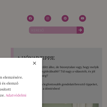
A HÓNAP TIPPJE
×
Mosógép vásárlás előtt állsz, de bizonytalan vagy, hogy melyik
lenne számodra a legideálisabb? Túl nagy a választék, és jól
jönne egy kis segítség?
om elemzésére.
i és elemző
Összegyűjtöttem a legfontosabb gondolatébresztő tippeket,
amelyek segítenek a döntésben!
osított
sze.
Adatvédelmi
ELOLVASOM!