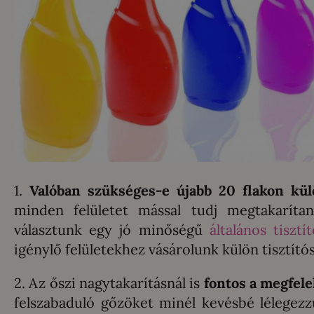
1.
Valóban szükséges-e újabb 20 flakon kül
minden felületet mással tudj megtakaríta
választunk egy jó minőségű
általános tisztí
igénylő felületekhez vásárolunk külön tisztítós
2. Az őszi nagytakarításnál is
fontos a megfele
felszabaduló gőzöket minél kevésbé lélegezz