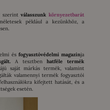
 szerint
válasszunk
környezetbarát
életesek például a kezünkhöz, a
sen.
delmi és
fogyasztóvédelmi magazin
ja
gált.
A tesztben
hatféle termék
ájú saját márkás termék, valamint
álták valamennyi termék fogyasztói
elhasználókra kifejtett hatását, és a
tségek esetén.