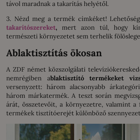
távol maradnak a takarítás helyétől.
3. Nézd meg a termék címkéket! Lehetőség
takarítószereket
,
mert azon túl, hogy kím
természeti környezetet sem terhelik fölöslege
Ablaktisztítás ökosan
A ZDF német közszolgálati televíziókereske
nemrégiben a
blaktisztító termékeket vizs
versenyzett: három alacsonyabb árkategóri
három márkatermék. A teszt során megvizsg
árát, összetevőit, a környezetre, valamint a f
termékek tisztítóerejét különböző szennyezet