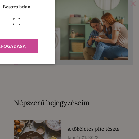
×
Besorolatlan
ELFOGADÁSA
Népszerű bejegyzéseim
A tökéletes pite tészta
Január 21, 2022