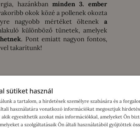
ergia, hazánkban
minden 3. ember
akoribb okok közé a pollenek okozta
 egyre nagyobb mértéket öltenek
a
alakuló különböző tünetek, amelyek
thetnek
. Pont emiatt nagyon fontos,
vel takarítunk!
 vegyszerek nem csak bőrirritációt
 is vezethetnek
, állapították meg
l sütiket használ
óközpont munkatársai.
álunk a tartalom, a hirdetések személyre szabására és a forgal
tali használatára vonatkozó információkat megosztjuk hirdetés
ra jutott, hogy a
tisztítószerekkel
, akik egyesíthetik azokat más információkkal, amelyeket Ön bizt
özegészségügyi probléma,
minden
elyeket a szolgáltatásaik Ön általi használatából gyűjtöttek ös
eg
.