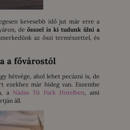
egesen kevesebb idő jut már erre a
yáron, de
ősszel is ki tudunk ülni a
ismerkedünk az őszi természettel, és
a a fővárostól
 hétvége, ahol lehet pecázni is, de
ert ezekhez már hideg van. Eszembe
n, a
Nádas Tó Park Hotelben
, ami
tján áll.