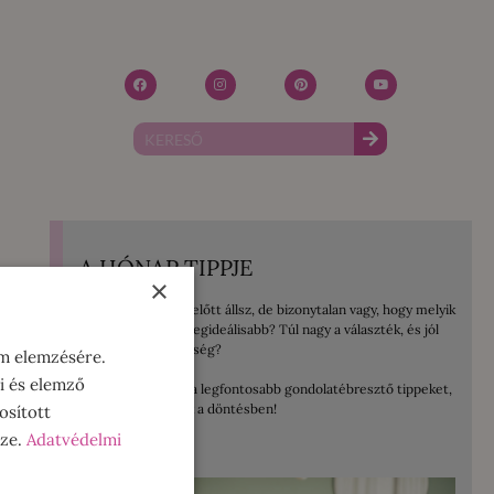
A HÓNAP TIPPJE
×
Mosógép vásárlás előtt állsz, de bizonytalan vagy, hogy melyik
lenne számodra a legideálisabb? Túl nagy a választék, és jól
jönne egy kis segítség?
om elemzésére.
i és elemző
Összegyűjtöttem a legfontosabb gondolatébresztő tippeket,
amelyek segítenek a döntésben!
osított
sze.
Adatvédelmi
ELOLVASOM!