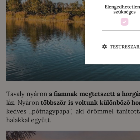
Elengedhetetlen
szükséges
TESTRESZAB
Tavaly nyáron
a fiamnak megtetszett a horgás
láz. Nyáron
többször is voltunk különböző ho
kedves „pótnagypapa”, aki örömmel tanította
halakkal együtt.