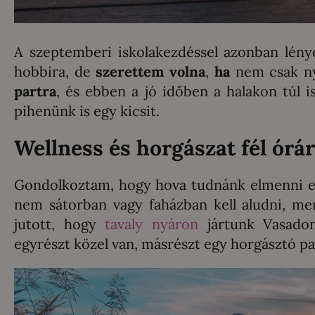
A szeptemberi iskolakezdéssel azonban lény
hobbira, de
szerettem volna
,
ha
nem csak n
partra
, és ebben a jó időben a halakon túl 
pihenünk is egy kicsit.
Wellness és horgászat fél órár
Gondolkoztam, hogy hova tudnánk elmenni egy
nem sátorban vagy faházban kell aludni, m
jutott, hogy
tavaly nyáron
jártunk Vasado
egyrészt közel van, másrészt egy horgásztó par