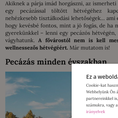
Akiknek a párja imád horgászni, az ismerheti
egy pecázással töltött hétvégéhez kapc
nehézkesebb tisztálkodási lehetőségek… ami e
hogy kevésbé fontos, mint a jó fogás, de ha 
gyerekünkkel – lenni egy pecázós hétvégén, 
vágyhatunk.
A fővárostól nem is kell mes
wellnessezős hétvégéért.
Már mutatom is!
Pecázás minden évszakban
Ez a webolda
Cookie-kat haszn
Webhelyünk Ön ál
partnereinkkel is
számukra, vagy am
irányelvek