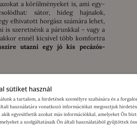
 azokat a körülményeket is, ami egy-
solódhat: sátor, hideg hajnalok,
gy elhivatott horgász számára lehet,
mi is szeretnénk a párunkkal – vagy a
akkor ennél kicsivel több komfortra
szire utazni egy jó kis pecázós-
l sütiket használ
álunk a tartalom, a hirdetések személyre szabására és a forgal
tali használatára vonatkozó információkat megosztjuk hirdetés
, akik egyesíthetik azokat más információkkal, amelyeket Ön bizt
elyeket a szolgáltatásaik Ön általi használatából gyűjtöttek ös