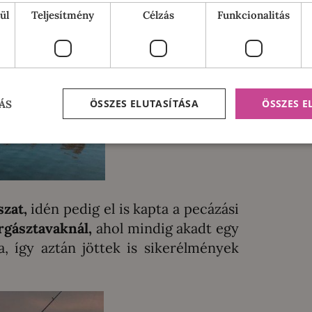
ül
Teljesítmény
Célzás
Funkcionalitás
ÖSSZES ELUTASÍTÁSA
ÖSSZES 
ÁS
zat,
idén pedig el is kapta a pecázási
rgásztavaknál,
ahol mindig akadt egy
, így aztán jöttek is sikerélmények