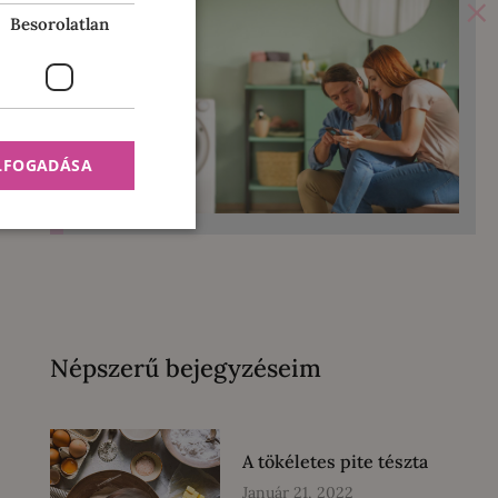
×
Besorolatlan
ELFOGADÁSA
Népszerű bejegyzéseim
A tökéletes pite tészta
Január 21, 2022