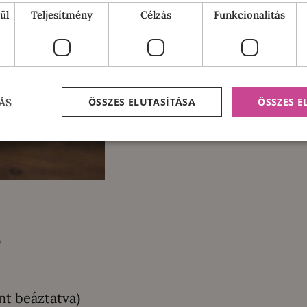
ül
Teljesítmény
Célzás
Funkcionalitás
ÖSSZES ELUTASÍTÁSA
ÖSSZES 
ÁS
)
nt beáztatva)