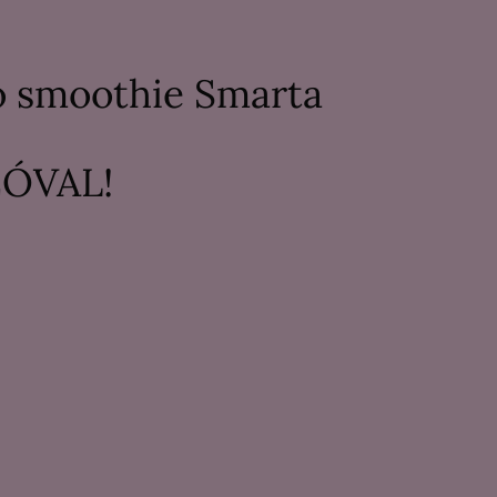
tó smoothie Smarta
EÓVAL!