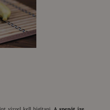
t vízzel kell hígítani.
A spenót íze