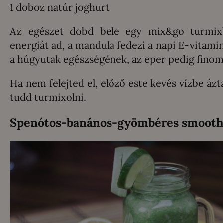
1 doboz natúr joghurt
Az egészet dobd bele egy mix&go turmix
energiát ad, a mandula fedezi a napi E-vitamin
a húgyutak egészségének, az eper pedig fino
Ha nem felejted el, előző este kevés vízbe áz
tudd turmixolni.
Spenótos-banános-gyömbéres smooth