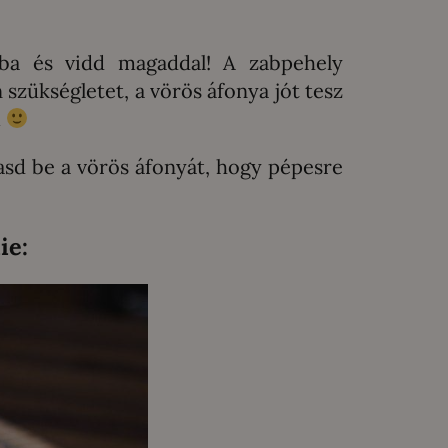
ba és vidd magaddal! A zabpehely
 szükségletet, a vörös áfonya jót tesz
m
tasd be a vörös áfonyát, hogy pépesre
ie: