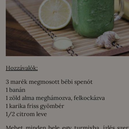
Hozzávalók:
3 marék megmosott bébi spenót
1 banán
1 zöld alma meghámozva, felkockázva
1 karika friss gyömbér
1/2 citrom leve
Mehet minden bele egy turmixba, ízlés szerin