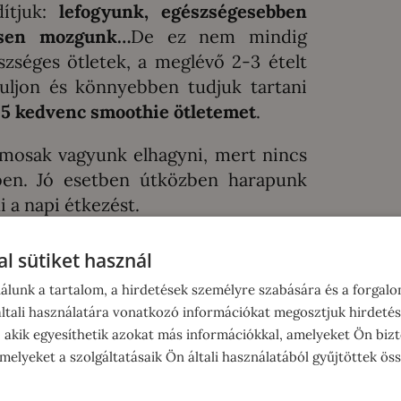
tjuk:
lefogyunk, egészségesebben
resen mozgunk…
De ez nem mindig
zséges ötletek, a meglévő 2-3 ételt
uljon és könnyebben tudjuk tartani
5 kedvenc smoothie ötletemet
.
lamosak vagyunk elhagyni, mert nincs
ben. Jó esetben útközben harapunk
 a napi étkezést.
uljon a nap
l sütiket használ
álunk a tartalom, a hirdetések személyre szabására és a forgal
tali használatára vonatkozó információkat megosztjuk hirdetés
, akik egyesíthetik azokat más információkkal, amelyeket Ön bizt
elyeket a szolgáltatásaik Ön általi használatából gyűjtöttek ös