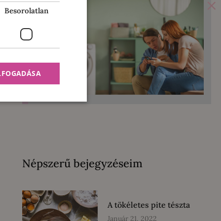
×
Besorolatlan
ELFOGADÁSA
Népszerű bejegyzéseim
A tökéletes pite tészta
Január 21, 2022