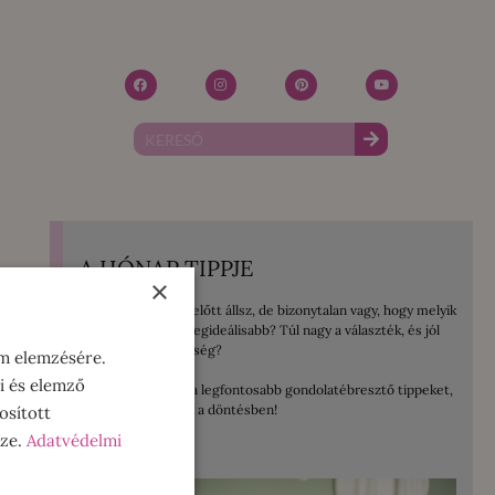
A HÓNAP TIPPJE
×
Mosógép vásárlás előtt állsz, de bizonytalan vagy, hogy melyik
lenne számodra a legideálisabb? Túl nagy a választék, és jól
jönne egy kis segítség?
om elemzésére.
i és elemző
Összegyűjtöttem a legfontosabb gondolatébresztő tippeket,
amelyek segítenek a döntésben!
osított
sze.
Adatvédelmi
ELOLVASOM!