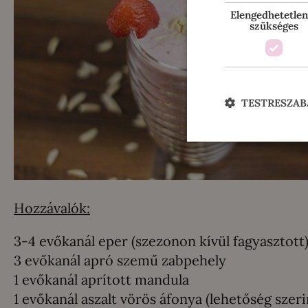
Elengedhetetlen
szükséges
TESTRESZAB
Hozzávalók:
3-4 evőkanál eper (szezonon kívül fagyasztott
3 evőkanál apró szemű zabpehely
1 evőkanál aprított mandula
1 evőkanál aszalt vörös áfonya (lehetőség szeri