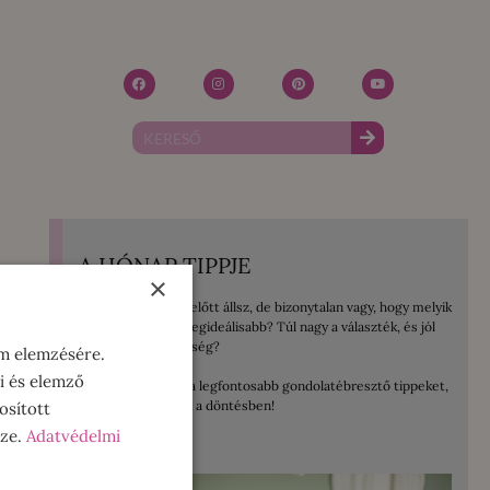
A HÓNAP TIPPJE
×
Mosógép vásárlás előtt állsz, de bizonytalan vagy, hogy melyik
lenne számodra a legideálisabb? Túl nagy a választék, és jól
jönne egy kis segítség?
om elemzésére.
i és elemző
Összegyűjtöttem a legfontosabb gondolatébresztő tippeket,
amelyek segítenek a döntésben!
osított
sze.
Adatvédelmi
ELOLVASOM!