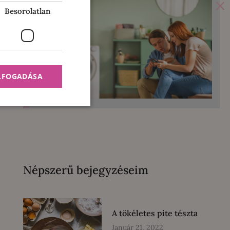
×
Besorolatlan
ELFOGADÁSA
Népszerű bejegyzéseim
A tökéletes pite tészta
Január 21, 2022