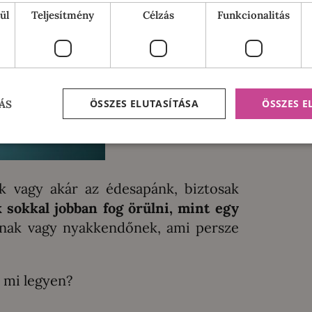
ül
Teljesítmény
Célzás
Funkcionalitás
ÖSSZES ELUTASÍTÁSA
ÖSSZES 
ÁS
k vagy akár az édesapánk, biztosak
sokkal jobban fog örülni, mint egy
inak vagy nyakkendőnek, ami persze
r mi legyen?