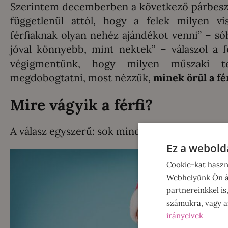
Szerintem decemberben a következő párbeszé
függetlenül attól, hogy a felek milyen v
férfiaknak olyan nehéz ajándékot venni” – só
jóval könnyebb, mint nektek” – válaszol a 
végigmentünk, hogy milyen műszaki t
megdobogtatni, most nézzük,
minek örül a fé
Mire vágyik a férfi?
A válasz egyszerű: sok mindenre, kivéve erre:
Ez a webolda
Cookie-kat haszn
Webhelyünk Ön ál
partnereinkkel is
számukra, vagy am
irányelvek