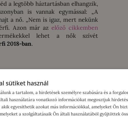
d a legtöbb háztartásban elhangzik,
iszonyban is vannak egymással: „A
hajt a nő. „Nem is igaz, mert nekünk
férfi. Azon már az
előző cikkemben
ermékekkel lehet a nők szívét
rfi 2018-ban
.
l sütiket használ
álunk a tartalom, a hirdetések személyre szabására és a forgal
tali használatára vonatkozó információkat megosztjuk hirdetés
, akik egyesíthetik azokat más információkkal, amelyeket Ön bizt
elyeket a szolgáltatásaik Ön általi használatából gyűjtöttek ös