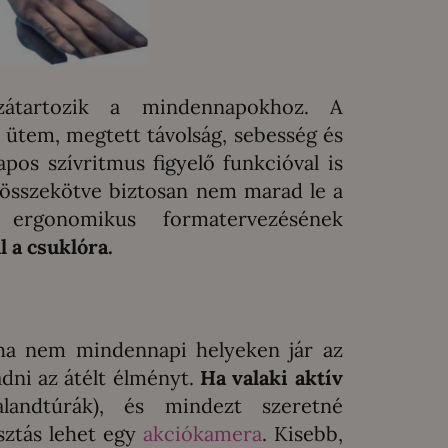
átartozik a mindennapokhoz. A
, ütem, megtett távolság, sebesség és
pos szívritmus figyelő funkcióval is
 összekötve biztosan nem marad le a
ergonomikus formatervezésének
 a csuklóra.
, ha nem mindennapi helyeken jár az
dni az átélt élményt.
Ha valaki aktív
landtúrák), és mindezt szeretné
sztás lehet egy
akciókamera
. Kisebb,