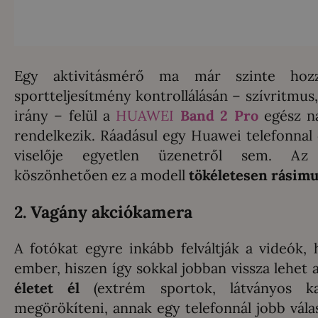
Egy aktivitásmérő ma már szinte hozz
sportteljesítmény kontrollálásán – szívritmus
irány – felül a
HUAWEI
Band 2 Pro
egész na
rendelkezik. Ráadásul egy Huawei telefonnal
viselője egyetlen üzenetről sem. Az 
köszönhetően ez a modell
tökéletesen rásimul
2. Vagány akciókamera
A fotókat egyre inkább felváltják a videók
ember, hiszen így sokkal jobban vissza lehet a
életet él
(extrém sportok, látványos ka
megörökíteni, annak egy telefonnál jobb vála