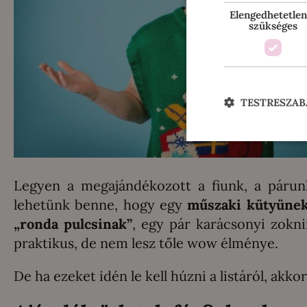
Elengedhetetlen
szükséges
TESTRESZAB
Legyen a megajándékozott a fiunk, a párun
lehetünk benne, hogy egy
műszaki kütyünek 
„ronda pulcsinak”
, egy pár karácsonyi zokn
praktikus, de nem lesz tőle wow élménye.
De ha ezeket idén le kell húzni a listáról, akko