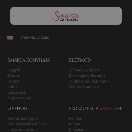
info@smarta.hu
SMARTA KONYHÁJA
ÉLETMÓD
Reggeli
Alapanyag tippek
Tízórai
Egészséges életmód
Brunch
Tudatos mindennapok
Italok
Fenntarthatóság
Édességek
Alapreceptek
OTTHON
FEDEZD FEL A
SMARTA
-T
Háztartási tippek
Főoldal
Háztartási készülékek
Rólam
Lakásból otthon
Kapcsolat