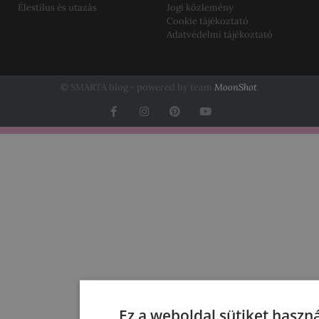
Élestílus és utazás
Jogi közlemény
Cookie tájékoztató
Adatvédelmi tájékoztató
© SMARTA blog - powered by team
MoonShot
.
Ez a weboldal sütiket haszná