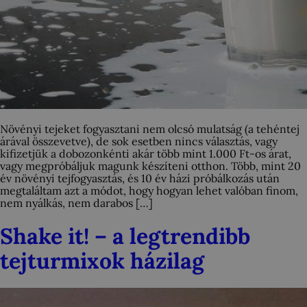
Növényi tejeket fogyasztani nem olcsó mulatság (a tehéntej
árával összevetve), de sok esetben nincs választás, vagy
kifizetjük a dobozonkénti akár több mint 1.000 Ft-os árat,
vagy megpróbáljuk magunk készíteni otthon. Több, mint 20
év növényi tejfogyasztás, és 10 év házi próbálkozás után
megtaláltam azt a módot, hogy hogyan lehet valóban finom,
nem nyálkás, nem darabos […]
Shake it! – a legtrendibb
tejturmixok házilag