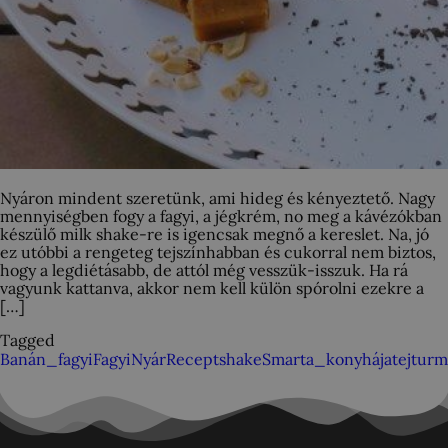
Nyáron mindent szeretünk, ami hideg és kényeztető. Nagy
mennyiségben fogy a fagyi, a jégkrém, no meg a kávézókban
készülő milk shake-re is igencsak megnő a kereslet. Na, jó
ez utóbbi a rengeteg tejszínhabban és cukorral nem biztos,
hogy a legdiétásabb, de attól még vesszük-isszuk. Ha rá
vagyunk kattanva, akkor nem kell külön spórolni ezekre a
[…]
Tagged
Banán_fagyi
Fagyi
Nyár
Recept
shake
Smarta_konyhája
tejturm