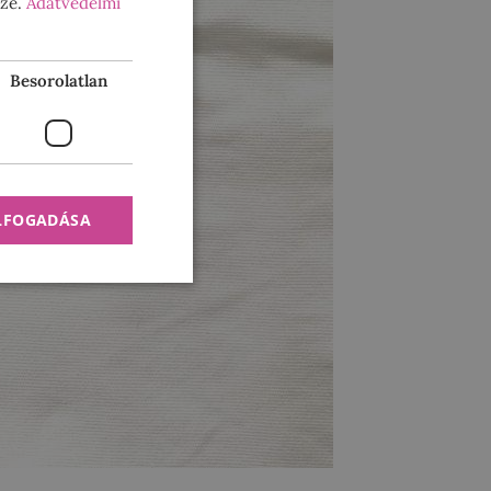
sze.
Adatvédelmi
Besorolatlan
ELFOGADÁSA