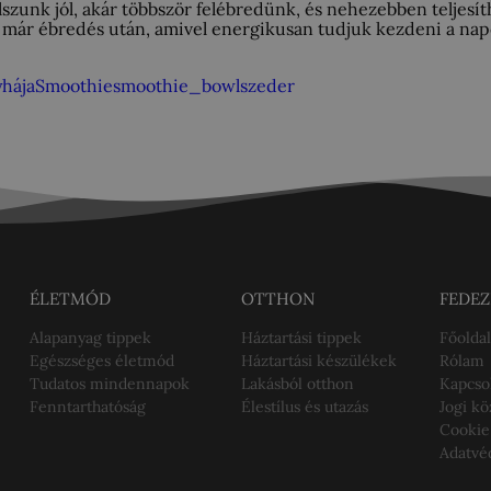
unk jól, akár többször felébredünk, és nehezebben teljesíthe
 már ébredés után, amivel energikusan tudjuk kezdeni a napo
hája
Smoothie
smoothie_bowl
szeder
ÉLETMÓD
OTTHON
FEDEZ
Alapanyag tippek
Háztartási tippek
Főoldal
Egészséges életmód
Háztartási készülékek
Rólam
Tudatos mindennapok
Lakásból otthon
Kapcso
Fenntarthatóság
Élestílus és utazás
Jogi k
Cookie
Adatvé