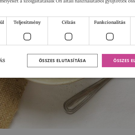
elyeket a szolgáltatásaik Ön általi használatából gyűjtöttek ös
ül
Teljesítmény
Célzás
Funkcionalitás
ÖSSZES ELUTASÍTÁSA
ÖSSZES 
ÁS