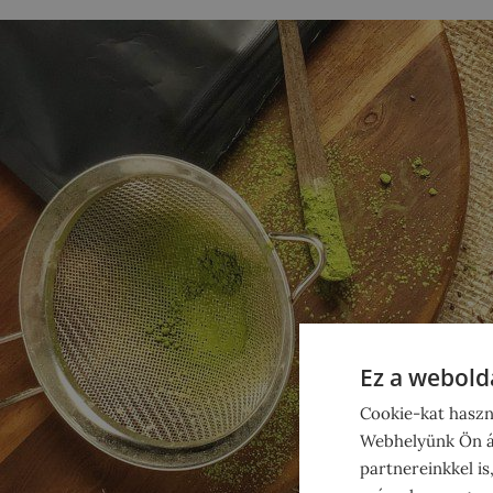
Ez a webolda
Cookie-kat haszn
Webhelyünk Ön ál
partnereinkkel is