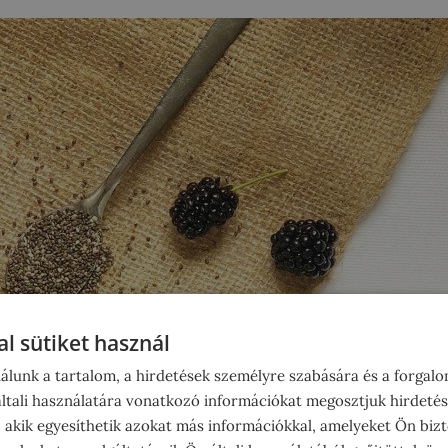
l sütiket használ
álunk a tartalom, a hirdetések személyre szabására és a forgal
tali használatára vonatkozó információkat megosztjuk hirdetés
, akik egyesíthetik azokat más információkkal, amelyeket Ön bizt