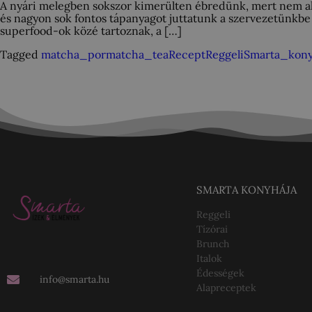
A nyári melegben sokszor kimerülten ébredünk, mert nem alsz
és nagyon sok fontos tápanyagot juttatunk a szervezetünkbe
superfood-ok közé tartoznak, a […]
Tagged
matcha_por
matcha_tea
Recept
Reggeli
Smarta_kony
SMARTA KONYHÁJA
Reggeli
Tízórai
Brunch
Italok
Édességek
info@smarta.hu
Alapreceptek