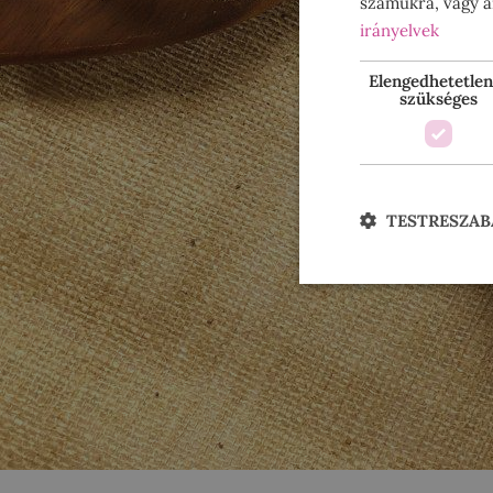
számukra, vagy am
irányelvek
Elengedhetetlen
szükséges
TESTRESZAB