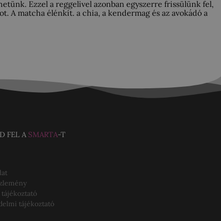
tünk. Ezzel a reggelivel azonban egyszerre frissülünk fel,
t. A matcha élénkít. a chia, a kendermag és az avokádó a
D FEL A
SMARTA
-T
lat
özlemény
 tájékoztató
delmi tájékoztató