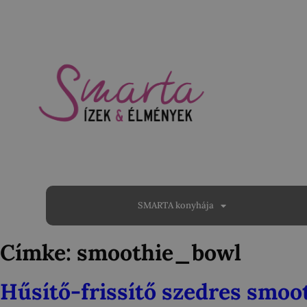
SMARTA konyhája
Címke:
smoothie_bowl
Hűsítő-frissítő szedres smoot