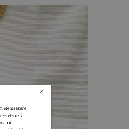
×
om elemzésére.
i és elemző
osított