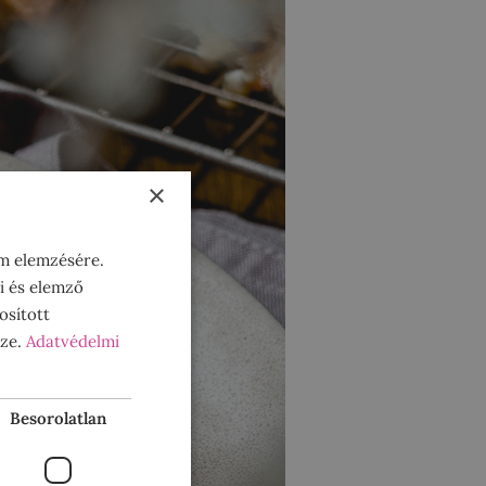
×
om elemzésére.
i és elemző
osított
sze.
Adatvédelmi
Besorolatlan