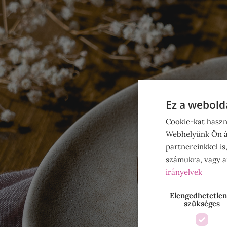
Ez a webolda
Cookie-kat haszn
Webhelyünk Ön ál
partnereinkkel is
számukra, vagy am
irányelvek
Elengedhetetlen
szükséges