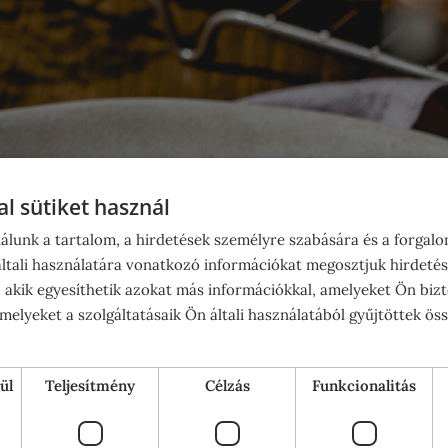
l sütiket használ
álunk a tartalom, a hirdetések személyre szabására és a forgal
tali használatára vonatkozó információkat megosztjuk hirdetés
, akik egyesíthetik azokat más információkkal, amelyeket Ön bizt
elyeket a szolgáltatásaik Ön általi használatából gyűjtöttek ös
ül
Teljesítmény
Célzás
Funkcionalitás