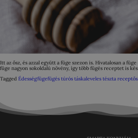
Itt az ősz, és azzal együtt a füge szezon is. Hivatalosan a 
füge nagyon sokoldalú növény, így több fügés receptet is kés
Tagged
Édesség
füge
fügés túrós táska
leveles tészta recept
ős