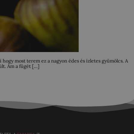
ki hogy most terem ez a nagyon édes és ízletes gyümölcs. A
lt. Ám a fügét […]