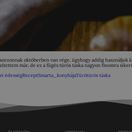
füge szezonnak októberben van vége, úgyhogy addig használjuk 
zítettem már, de ez a fügés túrós táska nagyon finomra sikerü
zi édesség
Recept
Smarta_konyhája
Túró
túrós táska