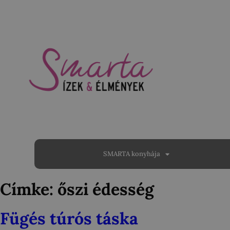
SMARTA konyhája
Címke:
őszi édesség
Fügés túrós táska