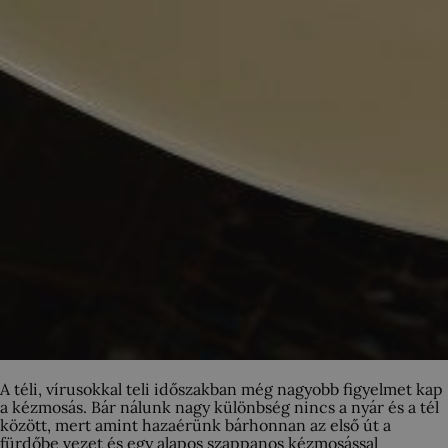
A téli, vírusokkal teli időszakban még nagyobb figyelmet kap
a kézmosás. Bár nálunk nagy különbség nincs a nyár és a tél
között, mert amint hazaérünk bárhonnan az első út a
fürdőbe vezet és egy alapos szappanos kézmosással