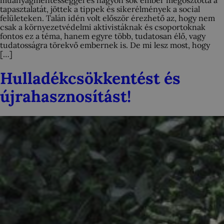
műanyagmentességgel és nagyon sok ember megosztotta a
tapasztalatát, jöttek a tippek és sikerélmények a social
felületeken. Talán idén volt először érezhető az, hogy nem
csak a környezetvédelmi aktivistáknak és csoportoknak
fontos ez a téma, hanem egyre több, tudatosan élő, vagy
tudatosságra törekvő embernek is. De mi lesz most, hogy
[…]
Hulladékcsökkentést és
újrahasznosítást!