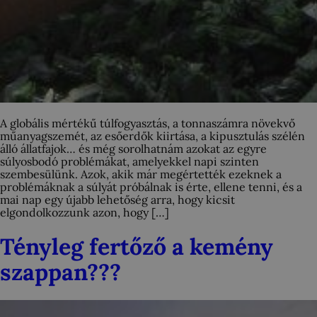
A globális mértékű túlfogyasztás, a tonnaszámra növekvő
műanyagszemét, az esőerdők kiirtása, a kipusztulás szélén
álló állatfajok… és még sorolhatnám azokat az egyre
súlyosbodó problémákat, amelyekkel napi szinten
szembesülünk. Azok, akik már megértették ezeknek a
problémáknak a súlyát próbálnak is érte, ellene tenni, és a
mai nap egy újabb lehetőség arra, hogy kicsit
elgondolkozzunk azon, hogy […]
Tényleg fertőző a kemény
szappan???