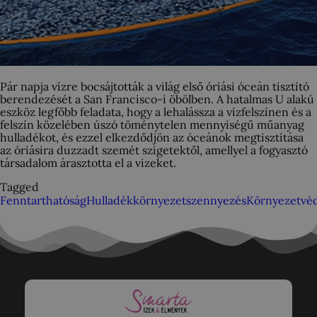
Pár napja vízre bocsájtották a világ első óriási óceán tisztító
berendezését a San Francisco-i öbölben. A hatalmas U alakú
eszköz legfőbb feladata, hogy a lehalássza a vízfelszínen és a
felszín közelében úszó töménytelen mennyiségű műanyag
hulladékot, és ezzel elkezdődjön az óceánok megtisztítása
az óriásira duzzadt szemét szigetektől, amellyel a fogyasztó
társadalom árasztotta el a vizeket.
Tagged
Fenntarthatóság
Hulladék
környezetszennyezés
Környezetvé