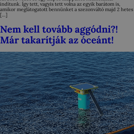
indítunk. Így tett, vagyis tett volna az egyik barátom is,
amikor meglátogatott bennünket a szezonváltó majd 2 hetes
[…]
Nem kell tovább aggódni?!
Már takarítják az óceánt!