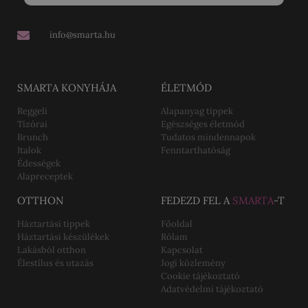
info@smarta.hu
SMARTA KONYHÁJA
ÉLETMÓD
Reggeli
Alapanyag tippek
Tízórai
Egészséges életmód
Brunch
Tudatos mindennapok
Italok
Fenntarthatóság
Édességek
Alapreceptek
OTTHON
FEDEZD FEL A
SMARTA
-T
Háztartási tippek
Főoldal
Háztartási készülékek
Rólam
Lakásból otthon
Kapcsolat
Élestílus és utazás
Jogi közlemény
Cookie tájékoztató
Adatvédelmi tájékoztató