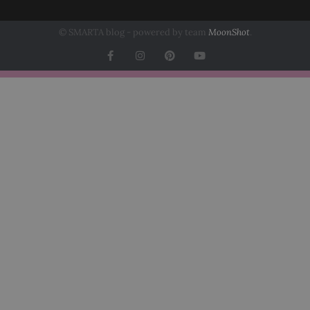
© SMARTA blog - powered by team
MoonShot
.