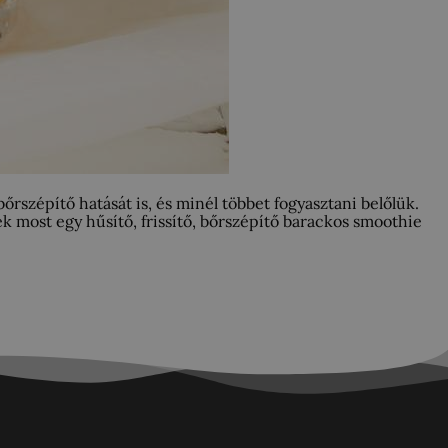
szépítő hatását is, és minél többet fogyasztani belőlük.
k most egy hűsítő, frissítő, bőrszépítő barackos smoothie