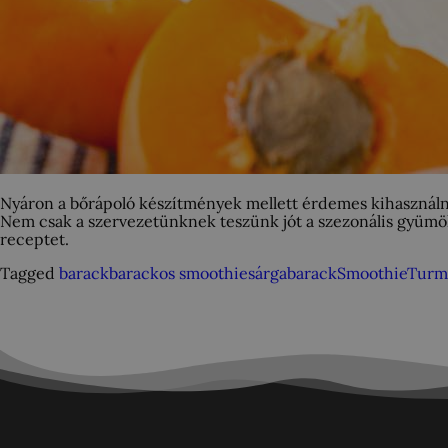
Nyáron a bőrápoló készítmények mellett érdemes kihasználni 
Nem csak a szervezetünknek teszünk jót a szezonális gyümölc
receptet.
Tagged
barack
barackos smoothie
sárgabarack
Smoothie
Turm