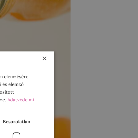
×
om elemzésére.
i és elemző
osított
sze.
Adatvédelmi
Besorolatlan