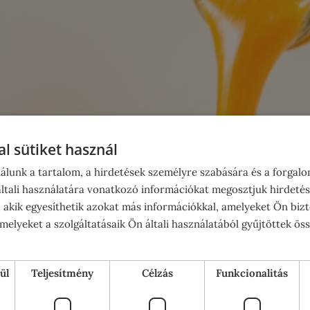
l sütiket használ
álunk a tartalom, a hirdetések személyre szabására és a forgal
tali használatára vonatkozó információkat megosztjuk hirdetés
, akik egyesíthetik azokat más információkkal, amelyeket Ön bizt
elyeket a szolgáltatásaik Ön általi használatából gyűjtöttek ös
ül
Teljesítmény
Célzás
Funkcionalitás