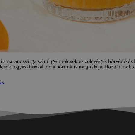
a narancssárga színű gyümölcsök és zöldségek bőrvédő és bőr
sök fogyasztásával, de a bőrünk is meghálálja. Hoztam nekte
ix