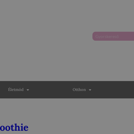
Életmód
Otthon
oothie