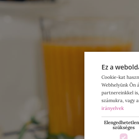
Ez a webolda
Cookie-kat haszn
Webhelyünk Ön ál
partnereinkkel is
számukra, vagy am
irányelvek
Elengedhetetlen
szükséges