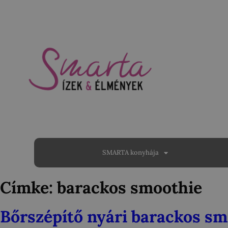
SMARTA konyhája
Címke:
barackos smoothie
Bőrszépítő nyári barackos sm