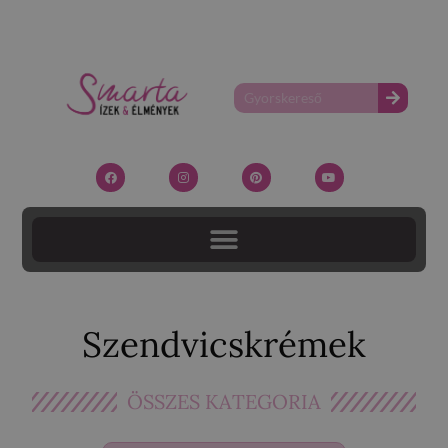
Szendvicskrémek
ÖSSZES KATEGORIA