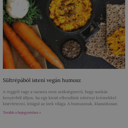
Sültrépából isteni vegán humusz
A reggeli vagy a vacsora nem szükségszerű, hogy sonkás
kenyérből álljon, ha egy kicsit elkezdünk növényi krémekkel
kísérletezni, kitágul az ízek világa. A humusznak, klasszikusan
Tovább a bejegyzéshez »