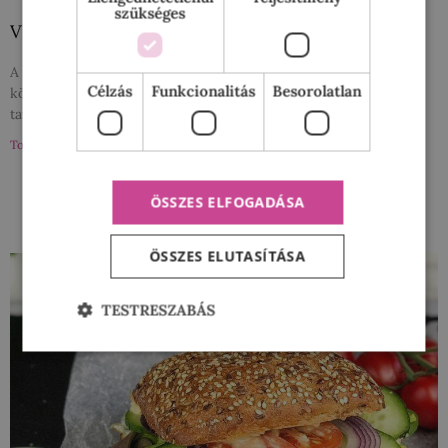
szükséges
Villámgyors tojássaláta
A tojássaláta az egyik nagy kedvencem, főleg 2 szelet kenyér
Célzás
Funkcionalitás
Besorolatlan
közé zárva. Szerintem hetekig tudnám enni, főleg ilyenkor
tavasszal, amikor fel lehet turbózni ropogós és
Tovább a bejegyzéshez »
ÖSSZES ELFOGADÁSA
ÖSSZES ELUTASÍTÁSA
TESTRESZABÁS