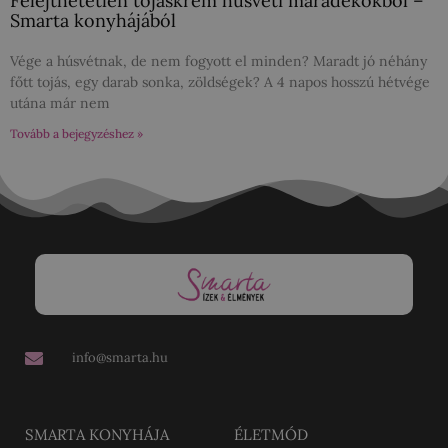
Felejthetetlen tojáskrém húsvéti maradékokból –
Smarta konyhájából
Vége a húsvétnak, de nem fogyott el minden? Maradt jó néhány
főtt tojás, egy darab sonka, zöldségek? A 4 napos hosszú hétvége
utána már nem
Tovább a bejegyzéshez »
info@smarta.hu
SMARTA KONYHÁJA
ÉLETMÓD